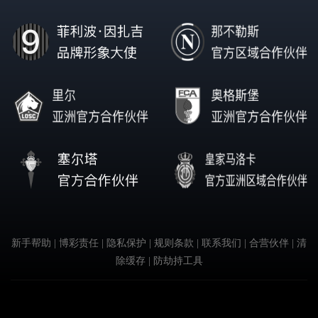
新手帮助
| 博彩责任
| 隐私保护
| 规则条款
| 联系我们
| 合营伙伴
| 清
除缓存
| 防劫持工具