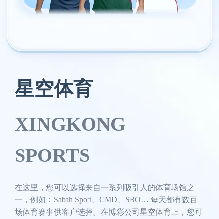
星空体育
XINGKONG
SPORTS
在这里，您可以选择来自一系列吸引人的体育场馆之
一，例如：Sabah Sport、CMD、SBO… 每天都有数百
场体育赛事供客户选择。在博彩公司星空体育上，您可