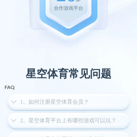
合作游戏平台
星空体育常见问题
FAQ
1。如何注册星空体育会员？
2。星空体育平台上有哪些游戏可以玩？