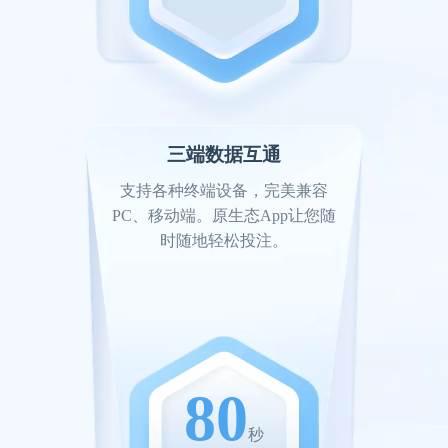
三端数据互通
支持各种终端设备，完美兼容
PC、移动端。原生态App让您随
时随地轻松投注。
80
秒