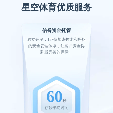
星空体育优质服务
信誉资金托管
独立开发，128位加密技术和严格
的安全管理体系，让客户资金得
到最完善的保障。
60
秒
存款平均时间