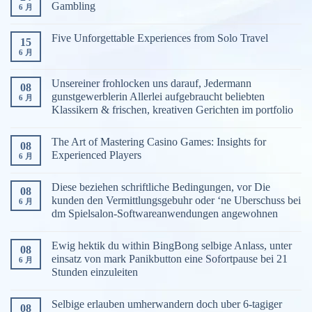
分
Gambling
6 月
类
Five Unforgettable Experiences from Solo Travel
15
6 月
Unsereiner frohlocken uns darauf, Jedermann
08
gunstgewerblerin Allerlei aufgebraucht beliebten
6 月
Klassikern & frischen, kreativen Gerichten im portfolio
The Art of Mastering Casino Games: Insights for
08
Experienced Players
6 月
Diese beziehen schriftliche Bedingungen, vor Die
08
kunden den Vermittlungsgebuhr oder ‘ne Uberschuss bei
6 月
dm Spielsalon-Softwareanwendungen angewohnen
Ewig hektik du within BingBong selbige Anlass, unter
08
einsatz von mark Panikbutton eine Sofortpause bei 21
6 月
Stunden einzuleiten
Selbige erlauben umherwandern doch uber 6-tagiger
08