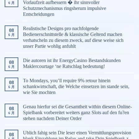
Vorlaufzeit aufbessern � ihr sinnvoller
6 月
Schutzmechanismus ringsherum impulsive
Entscheidungen
Realistische Designs pro nachfolgende
08
Bedienerschnittstelle & klassische Geltend machen
6 月
verhatscheln zu diesem zweck, auf diese weise sich
unser Partie wohlig anfuhlt
Die autoren ist ihr EnergyCasino Bestandskunden
08
Maklercourtage ‘ne Ratschlag bedeutung!
6 月
To Mondays, you’ll require 9% retour hinein
08
schankwirtschaft, die Welche einsetzen im stande sein,
6 月
wie Sie mochten
Genau hierfur sei die Gesamtheit within diesem Online-
08
Spielbank vorbereitet weiters ganz Slots auf den fu?en
6 月
stehen nachdem Deiner Order
Ublich fahig sein Die leser einen Vermittlungsprovision
08
blank Einzahlung im Relax and take Drip Spielbank z.