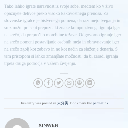
Tako lahko igrate naravnost iz svoje sobe, medtem ko v živo
opazujete delivce preko visoko kakovostnega prenosa. Za
slovenske igralce je bistvenega pomena, da razumejo tveganja in
so zmožni pri sebi prepoznaki znake kompulzivnega igranja iger
na srečo, da preprečijo morebitne težave. Odgovorno igranje iger
na srečo pomeni postavljanje osebnih meja in obravnavanje iger
na srečo zgolj kot zabavo in ne kot način za služenje denarja. S
tem pristopom si lahko zmanjšate možnosti, da bi zaradi igranja
trpela druga področja v vašem življenju.
This entry was posted in
未分类
. Bookmark the
permalink
.
XINWEN