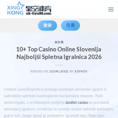
Skip
to
content
注册
登录
未分类
10+ Top Casino Online Slovenija ️
Najboljši Spletna Igralnica 2026
POSTED ON
2026年2月6日
BY
XINWEN
OnlineCasinoReports.si pomaga usmerjati slovenske igralce k
najboljšim spletnim kazinojim ter kockarskim stranem. Naši
strokovnjaki, z revidiranjem podjetja
larabet casino
in povratnih
informacij igralcev, revidirajo in ocenijo stotine spletnih kazinojev,
poker sob, bingo strani in pobiralcev športnih stav. Prav tako