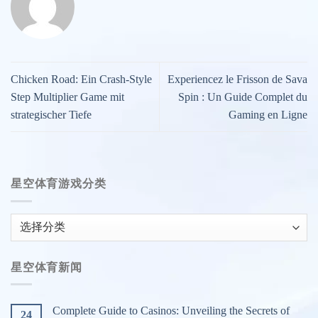
Chicken Road: Ein Crash-Style
Experiencez le Frisson de Sava
Step Multiplier Game mit
Spin : Un Guide Complet du
strategischer Tiefe
Gaming en Ligne
星空体育游戏分类
星
空
体
星空体育新闻
育
游
戏
Complete Guide to Casinos: Unveiling the Secrets of
24