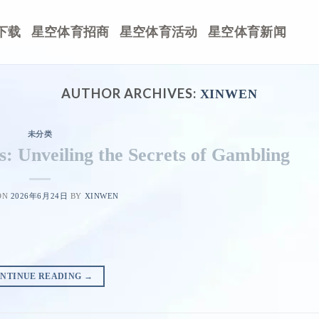
下载
星空体育招商
星空体育活动
星空体育新闻
AUTHOR ARCHIVES:
XINWEN
未分类
: Unveiling the Secrets of Gambling
ON
2026年6月24日
BY
XINWEN
NTINUE READING
→