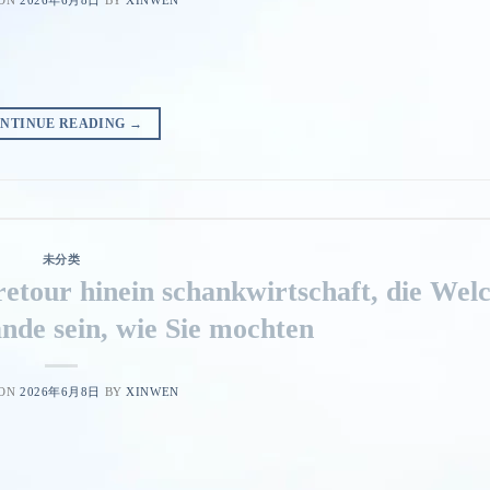
 ON
2026年6月8日
BY
XINWEN
NTINUE READING
→
未分类
etour hinein schankwirtschaft, die Wel
ande sein, wie Sie mochten
 ON
2026年6月8日
BY
XINWEN