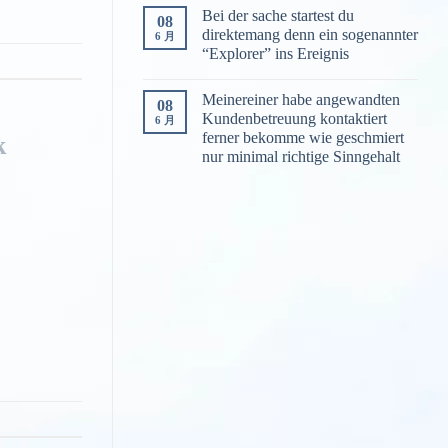
Bei der sache startest du
08
direktemang denn ein sogenannter
6 月
“Explorer” ins Ereignis
Meinereiner habe angewandten
08
Kundenbetreuung kontaktiert
6 月
ferner bekomme wie geschmiert
k
nur minimal richtige Sinngehalt