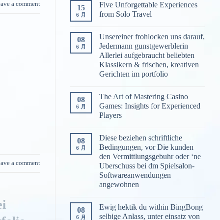
ave a comment
Five Unforgettable Experiences
15
from Solo Travel
6 月
Unsereiner frohlocken uns darauf,
08
Jedermann gunstgewerblerin
6 月
Allerlei aufgebraucht beliebten
Klassikern & frischen, kreativen
Gerichten im portfolio
The Art of Mastering Casino
08
Games: Insights for Experienced
6 月
Players
Diese beziehen schriftliche
08
Bedingungen, vor Die kunden
6 月
den Vermittlungsgebuhr oder ‘ne
ave a comment
Uberschuss bei dm Spielsalon-
Softwareanwendungen
angewohnen
ei
Ewig hektik du within BingBong
08
selbige Anlass, unter einsatz von
6 月