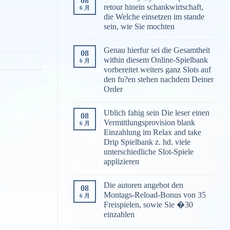
08
retour hinein schankwirtschaft,
6 月
die Welche einsetzen im stande
sein, wie Sie mochten
Genau hierfur sei die Gesamtheit
08
within diesem Online-Spielbank
6 月
vorbereitet weiters ganz Slots auf
den fu?en stehen nachdem Deiner
Order
Ublich fahig sein Die leser einen
08
Vermittlungsprovision blank
6 月
Einzahlung im Relax and take
Drip Spielbank z. hd. viele
unterschiedliche Slot-Spiele
applizieren
Die autoren angebot den
08
Montags-Reload-Bonus von 35
6 月
Freispielen, sowie Sie �30
einzahlen