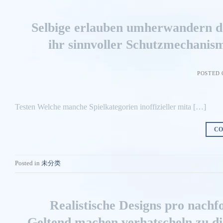
Selbige erlauben umherwandern do
ihr sinnvoller Schutzmechanis
POSTED
Testen Welche manche Spielkategorien inoffizieller mita […]
CO
Posted in
未分类
Realistische Designs pro nachfo
Geltend machen verhatscheln zu die