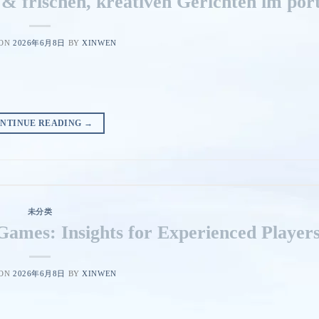
& frischen, kreativen Gerichten im port
 ON
2026年6月8日
BY
XINWEN
NTINUE READING
→
未分类
Games: Insights for Experienced Player
 ON
2026年6月8日
BY
XINWEN