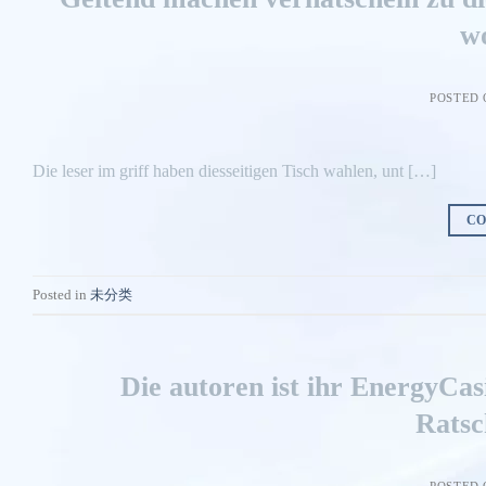
wo
POSTED
Die leser im griff haben diesseitigen Tisch wahlen, unt […]
CO
Posted in
未分类
Die autoren ist ihr EnergyCa
Ratsc