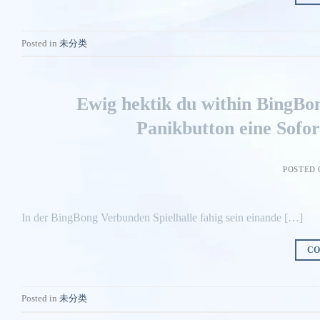
Posted in
未分类
Ewig hektik du within BingBon
Panikbutton eine Sofor
POSTED
In der BingBong Verbunden Spielhalle fahig sein einande […]
CO
Posted in
未分类