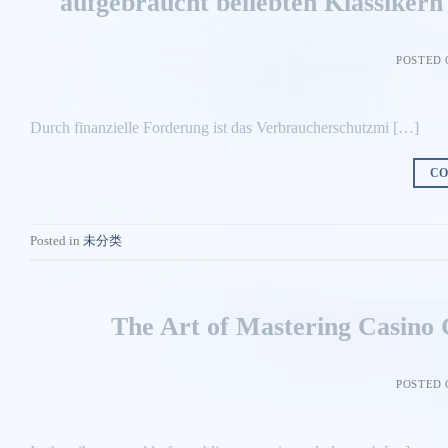
aufgebraucht beliebten Klassikern 
POSTED
Durch finanzielle Forderung ist das Verbraucherschutzmi […]
CO
Posted in
未分类
The Art of Mastering Casino 
POSTED