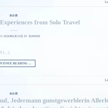
Le
未分类
 Experiences from Solo Travel
ON
2026年6月15日
BY
XINWEN
现的 […]
NTINUE READING
→
Le
未分类
auf, Jedermann gunstgewerblerin Allerl