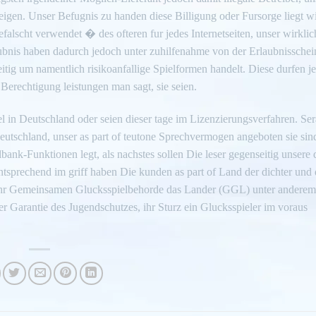
eigen. Unser Befugnis zu handen diese Billigung oder Fursorge liegt wi
scht verwendet � des ofteren fur jedes Internetseiten, unser wirkli
aubnis haben dadurch jedoch unter zuhilfenahme von der Erlaubnisschei
eitig um namentlich risikoanfallige Spielformen handelt. Diese durfen j
Berechtigung leistungen man sagt, sie seien.
 in Deutschland oder seien dieser tage im Lizenzierungsverfahren. Sera
utschland, unser as part of teutone Sprechvermogen angeboten sie sin
ank-Funktionen legt, als nachstes sollen Die leser gegenseitig unsere de
prechend im griff haben Die kunden as part of Land der dichter und
 ihr Gemeinsamen Glucksspielbehorde das Lander (GGL) unter anderem
r Garantie des Jugendschutzes, ihr Sturz ein Glucksspieler im voraus