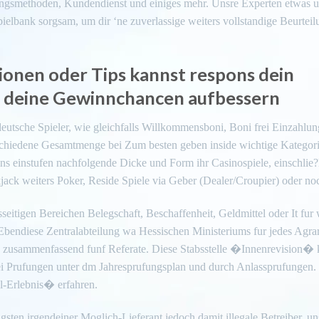
lungsmethoden, Kundendienst und einiges mehr. Unsre Experten etwas un
ielbank sorgsam, um dir ‘ne zuverlassige weiters vollstandige Beurteil
ionen oder Tips kannst respons dein
m deine Gewinnchancen aufbessern
utsche Spieler, wie gleichfalls Willkommensboni, Boni frei Einzahlung
schiedene Gesamtmenge bei Zum besten geben inside wichtige Kategori
ins einstufen nachfolgende Dicke und Form ihr Casinospiele, einschlie?
kjack weiters Poker, Reside Spiele via Geber (Dealer/Croupier) oder no
eitigen Bereichen Belegschaft, Beschaffenheit, Geldmittel oder It fur
bendiese Zentralabteilung wa Hessischen Ministeriums fur jedes Agra
ide zusammenfassend funf Referate. Diese Stabsstelle �Innenrevision�
bei Prufungen unter dm Jahresprufungsplan und durch Anlassprufungen.
-Erlebnis� erfahren.
ten irgendeiner Moglich-Lieferant jedoch damit illegale Betreiber, un