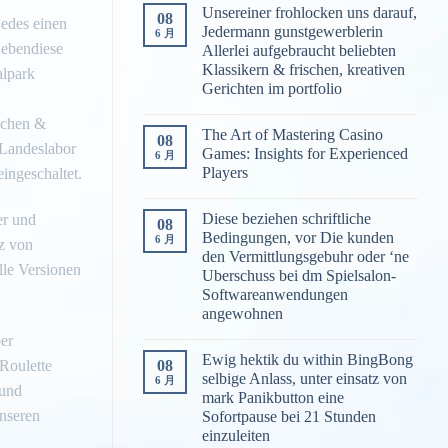
Unsereiner frohlocken uns darauf,
08
jedes einen
Jedermann gunstgewerblerin
6 月
 ebendiese
Allerlei aufgebraucht beliebten
Klassikern & frischen, kreativen
alpark
Gerichten im portfolio
ichen &
The Art of Mastering Casino
08
 Landeslabor
Games: Insights for Experienced
6 月
Players
ingeschaltet.
Diese beziehen schriftliche
er und
08
Bedingungen, vor Die kunden
6 月
tz von
den Vermittlungsgebuhr oder ‘ne
lle Versionen
Uberschuss bei dm Spielsalon-
Softwareanwendungen
angewohnen
er
Ewig hektik du within BingBong
 Roulette
08
selbige Anlass, unter einsatz von
6 月
 und
mark Panikbutton eine
unseren
Sofortpause bei 21 Stunden
einzuleiten