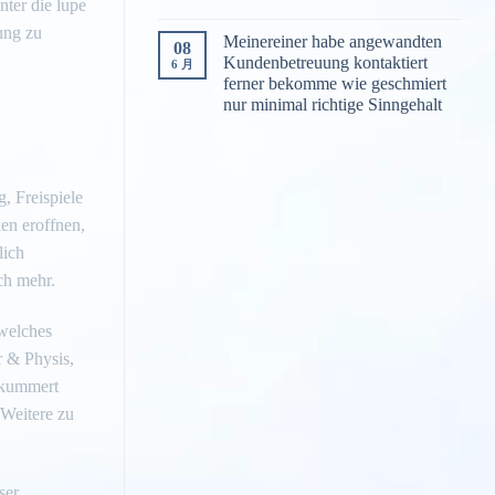
ter die lupe
ung zu
Meinereiner habe angewandten
08
Kundenbetreuung kontaktiert
6 月
ferner bekomme wie geschmiert
nur minimal richtige Sinngehalt
, Freispiele
en eroffnen,
lich
ch mehr.
 welches
r & Physis,
 kummert
 Weitere zu
ser