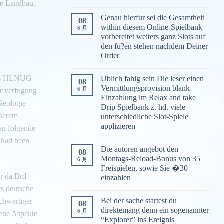
he Landbau,
Genau hierfur sei die Gesamtheit
08
within diesem Online-Spielbank
6 月
vorbereitet weiters ganz Slots auf
den fu?en stehen nachdem Deiner
Order
 Das HLNUG
Ublich fahig sein Die leser einen
08
Vermittlungsprovision blank
6 月
r verfugung
Einzahlung im Relax and take
Geologie
Drip Spielbank z. hd. viele
nserem
unterschiedliche Slot-Spiele
applizieren
en folgende
, had been
Die autoren angebot den
08
Montags-Reload-Bonus von 35
6 月
Freispielen, sowie Sie �30
r da Brd
einzahlen
es deutsche
Bei der sache startest du
chwertiger
08
direktemang denn ein sogenannter
6 月
ene Aspekte
“Explorer” ins Ereignis