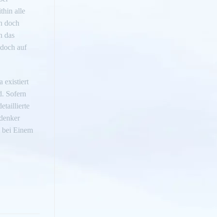
thin alle
ch doch
n das
edoch auf
 existiert
d. Sofern
taillierte
 denker
 bei Einem