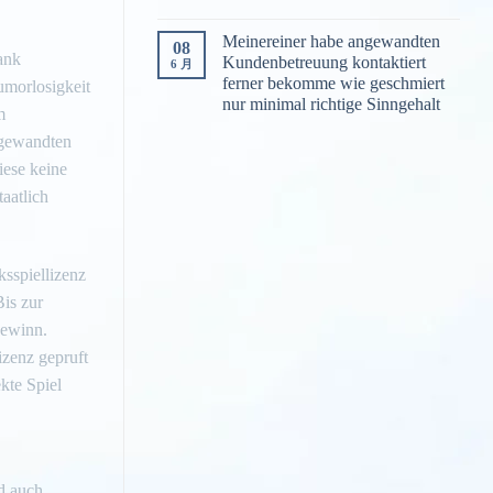
Meinereiner habe angewandten
08
ank
Kundenbetreuung kontaktiert
6 月
ferner bekomme wie geschmiert
umorlosigkeit
nur minimal richtige Sinngehalt
m
ngewandten
iese keine
taatlich
ksspiellizenz
Bis zur
gewinn.
izenz gepruft
kte Spiel
d auch