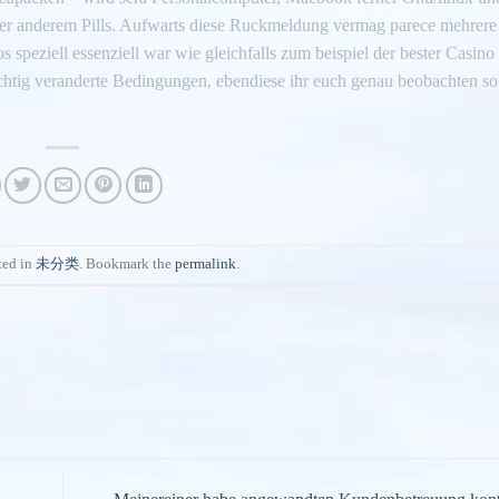
ter anderem Pills. Aufwarts diese Ruckmeldung vermag parece mehrer
s speziell essenziell war wie gleichfalls zum beispiel der bester Casin
ichtig veranderte Bedingungen, ebendiese ihr euch genau beobachten sol
ted in
未分类
. Bookmark the
permalink
.