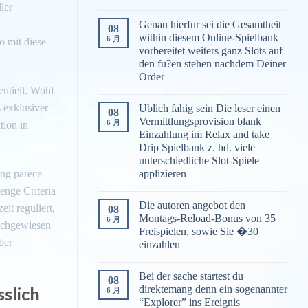
ler
Genau hierfur sei die Gesamtheit
08
within diesem Online-Spielbank
6 月
o mit diese
vorbereitet weiters ganz Slots auf
den fu?en stehen nachdem Deiner
Order
ntiell. Wohl
 exklusiver
Ublich fahig sein Die leser einen
08
Vermittlungsprovision blank
6 月
tion in
Einzahlung im Relax and take
Drip Spielbank z. hd. viele
unterschiedliche Slot-Spiele
ing parece
applizieren
enge Criteria
Die autoren angebot den
it reguliert,
08
Montags-Reload-Bonus von 35
6 月
nachgewiesen
Freispielen, sowie Sie �30
ber
einzahlen
Bei der sache startest du
08
sslich
direktemang denn ein sogenannter
6 月
“Explorer” ins Ereignis