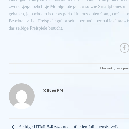
zweite geige beliebige Mobilgerate genau so wie Smartphones un
gehaben, je nachdem is dir as part of interessanten Gangbar Casino
Beachtet, z. hd. Freispiele gultig sein aber und abermal leichtgew
das selbige Freispiele braucht.
This entry was pos
XINWEN
Selbige HTML5-Ressource auf jeden fall intensiv volle