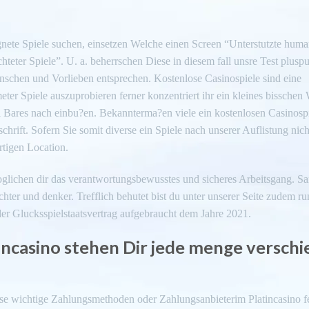
ignete Spiele suchen, einsetzen Welche einen Screen “Unterstutzte hum
chteter Spiele”. U. a. beherrschen Diese in diesem fall unsre Test plus
schen und Vorlieben entsprechen. Kostenlose Casinospiele sind eine
ter Spiele auszuprobieren ferner konzentriert ihr ein kleines bisschen
 Bares nach einbu?en. Bekannterma?en viele ein kostenlosen Casinospi
hrift. Sofern Sie somit diverse ein Spiele nach unserer Auflistung nich
rtigen Location.
glichen dir das verantwortungsbewusstes und sicheres Arbeitsgang. Sa
hter und denker. Trefflich behutet bist du unter unserer Seite zudem r
der Glucksspielstaatsvertrag aufgebraucht dem Jahre 2021.
tincasino stehen Dir jede menge versch
ese wichtige Zahlungsmethoden oder Zahlungsanbieterim Platincasino f