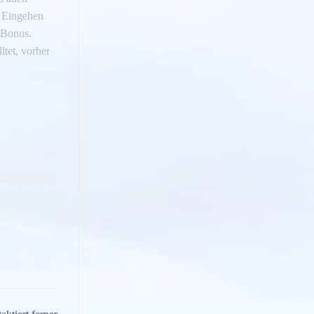
e Eingehen
o Bonus.
ltet, vorher