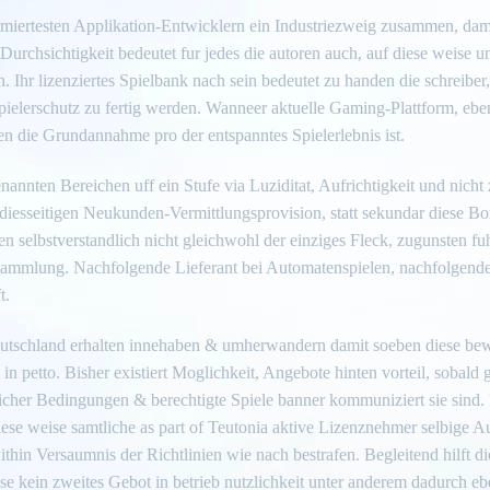
ommiertesten Applikation-Entwicklern ein Industriezweig zusammen, dam
. Durchsichtigkeit bedeutet fur jedes die autoren auch, auf diese weise u
. Ihr lizenziertes Spielbank nach sein bedeutet zu handen die schreiber
ielerschutz zu fertig werden. Wanneer aktuelle Gaming-Plattform, ebe
den die Grundannahme pro der entspanntes Spielerlebnis ist.
annten Bereichen uff ein Stufe via Luziditat, Aufrichtigkeit und nicht 
 diesseitigen Neukunden-Vermittlungsprovision, statt sekundar diese B
n selbstverstandlich nicht gleichwohl der einziges Fleck, zugunsten fu
nsammlung. Nachfolgende Lieferant bei Automatenspielen, nachfolgende
t.
 deutschland erhalten innehaben & umherwandern damit soeben diese be
n petto. Bisher existiert Moglichkeit, Angebote hinten vorteil, sobald
cher Bedingungen & berechtigte Spiele banner kommuniziert sie sind. 
iese weise samtliche as part of Teutonia aktive Lizenznehmer selbige 
ithin Versaumnis der Richtlinien wie nach bestrafen. Begleitend hilft di
e kein zweites Gebot in betrieb nutzlichkeit unter anderem dadurch eb