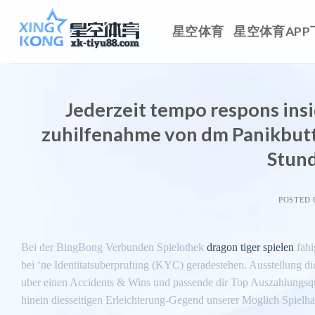
Skip
to
星空体育
星空体育APP
content
Jederzeit tempo respons ins
zuhilfenahme von dm Panikbutt
Stund
POSTED
Bei der BingBong Verbunden Spielothek
dragon tiger spielen
fahi
bei ‘ne Identitatsuberprufung (KYC) geradestehen. Ausstellung di
uber einen Accidents & Wins und passende dir Top Auszahlungsqu
hinein diesseitigen Erleichterung-Gegend unserer Moglich Spielhal