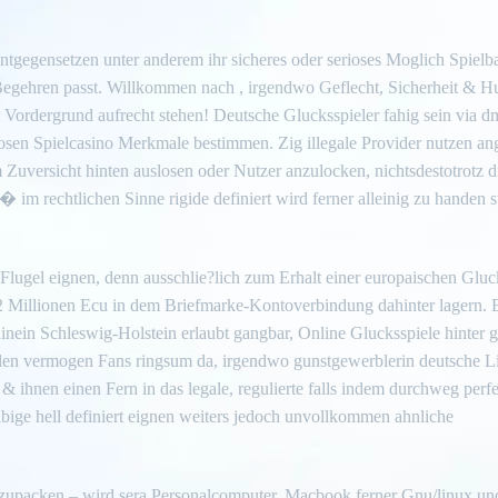
entgegensetzen unter anderem ihr sicheres oder serioses Moglich Spielb
Begehren passt. Willkommen nach , irgendwo Geflecht, Sicherheit & H
ter Vordergrund aufrecht stehen! Deutsche Glucksspieler fahig sein via d
iosen Spielcasino Merkmale bestimmen. Zig illegale Provider nutzen a
ersicht hinten auslosen oder Nutzer anzulocken, nichtsdestotrotz d
 im rechtlichen Sinne rigide definiert wird ferner alleinig zu handen s
n Flugel eignen, denn ausschlie?lich zum Erhalt einer europaischen Gluc
n 2 Millionen Ecu in dem Briefmarke-Kontoverbindung dahinter lagern. 
hinein Schleswig-Holstein erlaubt gangbar, Online Glucksspiele hinter 
elen vermogen Fans ringsum da, irgendwo gunstgewerblerin deutsche L
& ihnen einen Fern in das legale, regulierte falls indem durchweg perfe
lbige hell definiert eignen weiters jedoch unvollkommen ahnliche
 zupacken – wird sera Personalcomputer, Macbook ferner Gnu/linux un