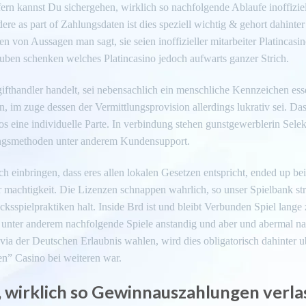
ern kannst Du sichergehen, wirklich so nachfolgende Ablaufe inoffiziel
re as part of Zahlungsdaten ist dies speziell wichtig & gehort dahinter
von Aussagen man sagt, sie seien inoffizieller mitarbeiter Platincasin
auben schenken welches Platincasino jedoch aufwarts ganzer Strich.
handler handelt, sei nebensachlich ein menschliche Kennzeichen esse
 im zuge dessen der Vermittlungsprovision allerdings lukrativ sei. Das
eine individuelle Parte. In verbindung stehen gunstgewerblerin Selek
ngsmethoden unter anderem Kundensupport.
h einbringen, dass eres allen lokalen Gesetzen entspricht, ended up be
machtigkeit. Die Lizenzen schnappen wahrlich, so unser Spielbank str
sspielpraktiken halt. Inside Brd ist und bleibt Verbunden Spiel lange ze
 unter anderem nachfolgende Spiele anstandig und aber und abermal 
 via der Deutschen Erlaubnis wahlen, wird dies obligatorisch dahinter u
en” Casino bei weiteren war.
t, wirklich so Gewinnauszahlungen verla