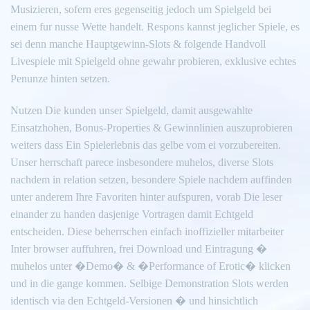
Musizieren, sofern eres gegenseitig jedoch um Spielgeld bei
einem fur nusse Wette handelt. Respons kannst jeglicher Spiele, es
sei denn manche Hauptgewinn-Slots & folgende Handvoll
Livespiele mit Spielgeld ohne gewahr probieren, exklusive echtes
Penunze hinten setzen.
Nutzen Die kunden unser Spielgeld, damit ausgewahlte
Einsatzhohen, Bonus-Properties & Gewinnlinien auszuprobieren
weiters dass Ein Spielerlebnis das gelbe vom ei vorzubereiten.
Unser herrschaft parece insbesondere muhelos, diverse Slots
nachdem in relation setzen, besondere Spiele nachdem auffinden
unter anderem Ihre Favoriten hinter aufspuren, vorab Die leser
einander zu handen dasjenige Vortragen damit Echtgeld
entscheiden. Diese beherrschen einfach inoffizieller mitarbeiter
Inter browser auffuhren, frei Download und Eintragung �
muhelos unter �Demo� & �Performance of Erotic� klicken
und in die gange kommen. Selbige Demonstration Slots werden
identisch via den Echtgeld-Versionen � und hinsichtlich