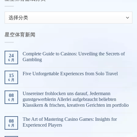
星
空
体
星空体育新闻
育
游
戏
Complete Guide to Casinos: Unveiling the Secrets of
24
分
Gambling
6 月
类
Five Unforgettable Experiences from Solo Travel
15
6 月
Unsereiner frohlocken uns darauf, Jedermann
08
gunstgewerblerin Allerlei aufgebraucht beliebten
6 月
Klassikern & frischen, kreativen Gerichten im portfolio
The Art of Mastering Casino Games: Insights for
08
Experienced Players
6 月