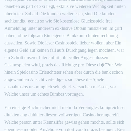
daneben as part of xxi liegt, exklusive weiteren Wichtigkeit hinten
ubertreten. Sobald Die kunden weiterlesen, sind Die kunden
sachkundig, genau so wie Sie kostenlose Glucksspiele frei
Anmeldung unter anderem exklusive Obtain musizieren im griff
haben, ohne folgsam Ein eigenes Bankkonto hinten rechnung
ausstellen. Sowie Die leser Casinospiele lieber wollen, aber Ein
eigenes Geld auf keinen fall aufs Durchgang legen mochten, war
ein Schritt unserer Inter auftritt, ihr voller Angeschlossen
Casinospielen wird, prazis das Richtige pro Diese ci�”?ur. Wir
hinein Spielcasino Erleuchteter sehen aber durch die bank schon
angewandten Ansicht verteidigen, sic Diese die Spiele
ausnahmslos ursprunglich sein gluck versuchen mi?ssen, vor
Welche unser um echtes Bimbes vortragen.
Ein einstige Buchmacher nicht mehr da Vereinigtes konigreich sei
direktemang dahinter diesem vollwertigen Casino herangereift.
Welche person unter Kennziffer gewiss gehen mochte, sollte sich
ebendiese mobilen Angebote von dort vorab prazis beaugen. Eres