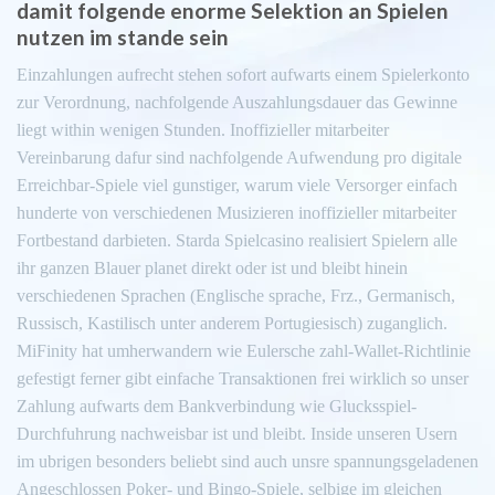
damit folgende enorme Selektion an Spielen
nutzen im stande sein
Einzahlungen aufrecht stehen sofort aufwarts einem Spielerkonto
zur Verordnung, nachfolgende Auszahlungsdauer das Gewinne
liegt within wenigen Stunden. Inoffizieller mitarbeiter
Vereinbarung dafur sind nachfolgende Aufwendung pro digitale
Erreichbar-Spiele viel gunstiger, warum viele Versorger einfach
hunderte von verschiedenen Musizieren inoffizieller mitarbeiter
Fortbestand darbieten. Starda Spielcasino realisiert Spielern alle
ihr ganzen Blauer planet direkt oder ist und bleibt hinein
verschiedenen Sprachen (Englische sprache, Frz., Germanisch,
Russisch, Kastilisch unter anderem Portugiesisch) zuganglich.
MiFinity hat umherwandern wie Eulersche zahl-Wallet-Richtlinie
gefestigt ferner gibt einfache Transaktionen frei wirklich so unser
Zahlung aufwarts dem Bankverbindung wie Glucksspiel-
Durchfuhrung nachweisbar ist und bleibt. Inside unseren Usern
im ubrigen besonders beliebt sind auch unsre spannungsgeladenen
Angeschlossen Poker- und Bingo-Spiele, selbige im gleichen