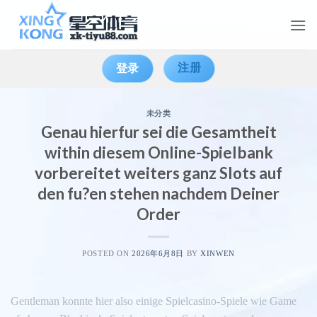
Skip
to
content
注册
登录
未分类
Genau hierfur sei die Gesamtheit
within diesem Online-Spielbank
vorbereitet weiters ganz Slots auf
den fu?en stehen nachdem Deiner
Order
POSTED ON
2026年6月8日
BY
XINWEN
Gentleman konnte hier also einige Spielcasino-Spiele wie Game