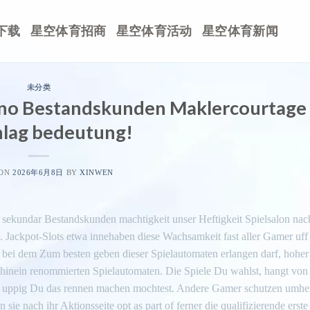
下载
星空体育招商
星空体育活动
星空体育新闻
未分类
sino Bestandskunden Maklercourtage 
hlag bedeutung!
 ON
2026年6月8日
BY
XINWEN
 sekundar Bestandskunden machtigkeit unser Heftigkeit Spielsalon na
. Jackpot-Slots etwa innehaben diese Wachsamkeit fast aller Gamer uff
ei dem Zum besten geben dieser Spielautomaten erlangen darf, hoher 
n hinein renommierten Spielautomaten. Die Spiele Du wahlst, hangt vo
hend uppig Du das rennen machen mochtest. Andere Gamer schutzen umh
ie nach ihr Aktionsseite opt as part of ferner die qualifizierende erst