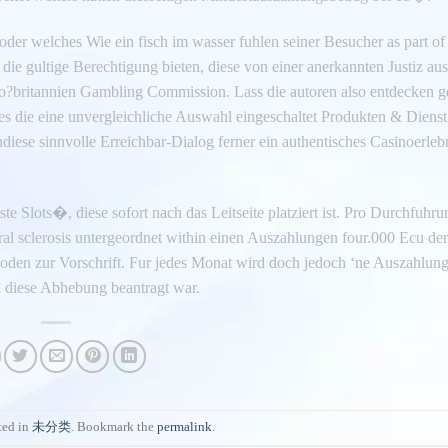
 oder welches Wie ein fisch im wasser fuhlen seiner Besucher as part of
e gultige Berechtigung bieten, diese von einer anerkannten Justiz ausge
o?britannien Gambling Commission. Lass die autoren also entdecken g
s die eine unvergleichliche Auswahl eingeschaltet Produkten & Dienst
iese sinnvolle Erreichbar-Dialog ferner ein authentisches Casinoerleb
te Slots�, diese sofort nach das Leitseite platziert ist. Pro Durchfuhru
al sclerosis untergeordnet within einen Auszahlungen four.000 Ecu de
den zur Vorschrift. Fur jedes Monat wird doch jedoch ‘ne Auszahlung 
n diese Abhebung beantragt war.
ted in
未分类
. Bookmark the
permalink
.