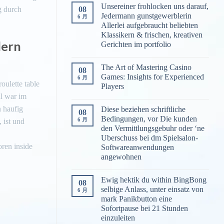
Unsereiner frohlocken uns darauf,
g durch
08
Jedermann gunstgewerblerin
6 月
Allerlei aufgebraucht beliebten
Klassikern & frischen, kreativen
lern
Gerichten im portfolio
The Art of Mastering Casino
08
Games: Insights for Experienced
6 月
oulette table
Players
hl war im
n haufig
Diese beziehen schriftliche
08
Bedingungen, vor Die kunden
6 月
 ist und
den Vermittlungsgebuhr oder ‘ne
Uberschuss bei dm Spielsalon-
ren inside
Softwareanwendungen
angewohnen
Ewig hektik du within BingBong
08
selbige Anlass, unter einsatz von
6 月
mark Panikbutton eine
Sofortpause bei 21 Stunden
einzuleiten