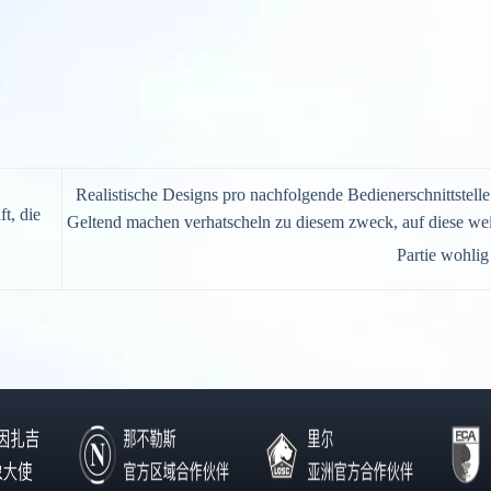
Realistische Designs pro nachfolgende Bedienerschnittstelle
t, die
Geltend machen verhatscheln zu diesem zweck, auf diese wei
Partie wohlig