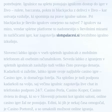
potrebujete. Igralnice na spletu ponujajo igralcem dostop do iger v
živo – rulete, baccarata, pokra in blackjacka z delivci v živo – kar
ustvarja vzdušje, ki spominja na prave igralne salone. Pri
blackjacku je število igralcev omejeno na največ 7 igralcev na
mizo, vendar spletne platforme to nadomestijo s številnimi mizami
in različicami iger, kar zagotavlja
slotspalacesi.si
brezhibno igralno
izkušnjo.
Slovenci lahko igrajo v vseh spletnih igralnicah z mobilnim
telefonom ali osebnim računalnikom. Seveda lahko z igranjem v
spletnih igralnicah zaslužijo tudi veliko čisto pravega denarja.
Kadarkoli si zaželite, lahko igrate svoje najljubše casino igre –
Casino igre, iz domačega fotelja. Na splošno je tudi podpora
kadarkoli na voljo, saj večina igralnic zagotavlja live chat in
telefonsko podporo 24/7. Casino Perla, Casino Koper, Casino
riviera in drugi, ki so v Sloveniji prisotni kot igralni saloni, online
casino iger žal ne ponujajo. Edini, ki jih je nekaj časa omogočal,
je Casino Portorož, a so umaknili možnost online igranja.