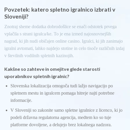
Povzetek: katero spletno igralnico izbrati v
Sloveniji?
Znotraj sheme dodatka dobrodošlice se enači odstotek prvega
vplačila s strani igralca/ke. To je ena izmed najosnovnejših
nagrad, ki jih nudi običajen online casino. Igralci, ki jih zanimajo
igralni avtomati, lahko najdejo stotine in celo tisoče različnih izdaj
v številnih vodilnih spletnih kazinojih.
Kakšne so zahteve in omejitve glede starosti
uporabnikov spletnih igralnic?
Slovenska lokalizacija omogoča tudi lažjo navigacijo po
spletnem mestu in igralcem pomaga hitreje najti potrebne
informacije.
V Sloveniji so zakonite samo spletne igralnice z licenco, ki jo
podeli državna regulatorna agencija, medtem ko so tuje
platforme dovoljene, a delujejo brez lokalnega nadzora.