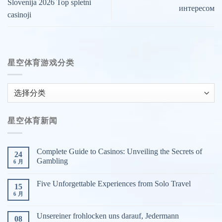
Slovenija 2026 Top spletni
интересом
casinoji
星空体育游戏分类
星
空
体
星空体育新闻
育
游
戏
Complete Guide to Casinos: Unveiling the Secrets of
24
分
Gambling
6 月
类
Five Unforgettable Experiences from Solo Travel
15
6 月
Unsereiner frohlocken uns darauf, Jedermann
08