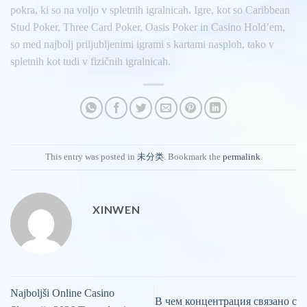
pokra, ki so na voljo v spletnih igralnicah. Igre, kot so Caribbean
Stud Poker, Three Card Poker, Oasis Poker in Casino Hold’em,
so med najbolj priljubljenimi igrami s kartami nasploh, tako v
spletnih kot tudi v fizičnih igralnicah.
This entry was posted in
未分类
. Bookmark the
permalink
.
XINWEN
Najboljši Online Casino
В чем концентрация связано с