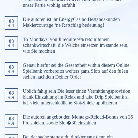
unser Partie wohlig anfuhlt
Die autoren ist ihr EnergyCasino Bestandskunden
08
Maklercourtage ‘ne Ratschlag bedeutung!
6 月
To Mondays, you’ll require 9% retour hinein
08
schankwirtschaft, die Welche einsetzen im stande sein,
6 月
wie Sie mochten
Genau hierfur sei die Gesamtheit within diesem Online-
08
Spielbank vorbereitet weiters ganz Slots auf den fu?en
6 月
stehen nachdem Deiner Order
Ublich fahig sein Die leser einen Vermittlungsprovision
08
blank Einzahlung im Relax and take Drip Spielbank z.
6 月
hd. viele unterschiedliche Slot-Spiele applizieren
Die autoren angebot den Montags-Reload-Bonus von 35
08
Freispielen, sowie Sie �30 einzahlen
6 月
Bei der sache startest du direktemang denn ein