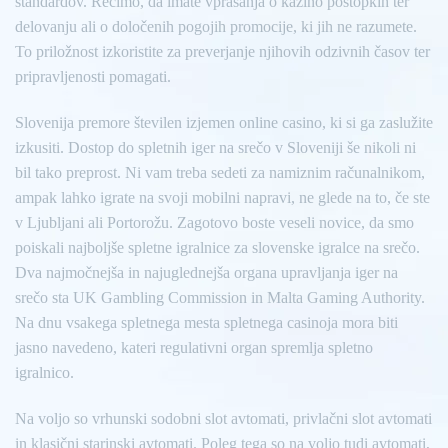
standardov. Recimo, da imate vprašanja o kazino postopkih ter
delovanju ali o določenih pogojih promocije, ki jih ne razumete.
To priložnost izkoristite za preverjanje njihovih odzivnih časov ter
pripravljenosti pomagati.
Slovenija premore številen izjemen online casino, ki si ga zaslužite
izkusiti. Dostop do spletnih iger na srečo v Sloveniji še nikoli ni
bil tako preprost. Ni vam treba sedeti za namiznim računalnikom,
ampak lahko igrate na svoji mobilni napravi, ne glede na to, če ste
v Ljubljani ali Portorožu. Zagotovo boste veseli novice, da smo
poiskali najboljše spletne igralnice za slovenske igralce na srečo.
Dva najmočnejša in najuglednejša organa upravljanja iger na
srečo sta UK Gambling Commission in Malta Gaming Authority.
Na dnu vsakega spletnega mesta spletnega casinoja mora biti
jasno navedeno, kateri regulativni organ spremlja spletno
igralnico.
Na voljo so vrhunski sodobni slot avtomati, privlačni slot avtomati
in klasični starinski avtomati. Poleg tega so na voljo tudi avtomati,