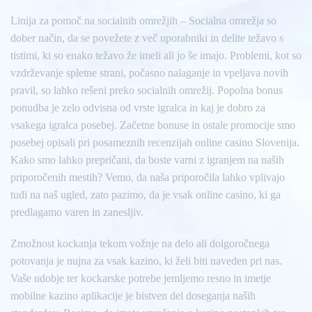
Linija za pomoč na socialnih omrežjih – Socialna omrežja so
dober način, da se povežete z več uporabniki in delite težavo s
tistimi, ki so enako težavo že imeli ali jo še imajo. Problemi, kot so
vzdrževanje spletne strani, počasno nalaganje in vpeljava novih
pravil, so lahko rešeni preko socialnih omrežij. Popolna bonus
ponudba je zelo odvisna od vrste igralca in kaj je dobro za
vsakega igralca posebej. Začetne bonuse in ostale promocije smo
posebej opisali pri posameznih recenzijah online casino Slovenija.
Kako smo lahko prepričani, da boste varni z igranjem na naših
priporočenih mestih? Vemo, da naša priporočila lahko vplivajo
tudi na naš ugled, zato pazimo, da je vsak online casino, ki ga
predlagamo varen in zanesljiv.
Zmožnost kockanja tekom vožnje na delo ali dolgoročnega
potovanja je nujna za vsak kazino, ki želi biti naveden pri nas.
Vaše udobje ter kockarske potrebe jemljemo resno in imetje
mobilne kazino aplikacije je bistven del doseganja naših