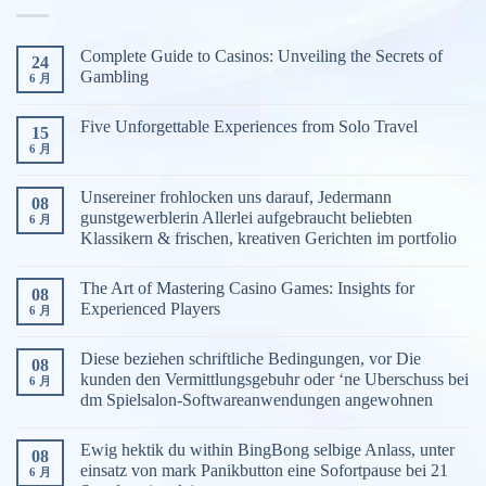
游
戏
Complete Guide to Casinos: Unveiling the Secrets of
24
分
Gambling
6 月
类
Five Unforgettable Experiences from Solo Travel
15
6 月
Unsereiner frohlocken uns darauf, Jedermann
08
gunstgewerblerin Allerlei aufgebraucht beliebten
6 月
Klassikern & frischen, kreativen Gerichten im portfolio
The Art of Mastering Casino Games: Insights for
08
Experienced Players
6 月
Diese beziehen schriftliche Bedingungen, vor Die
08
kunden den Vermittlungsgebuhr oder ‘ne Uberschuss bei
6 月
dm Spielsalon-Softwareanwendungen angewohnen
Ewig hektik du within BingBong selbige Anlass, unter
08
einsatz von mark Panikbutton eine Sofortpause bei 21
6 月