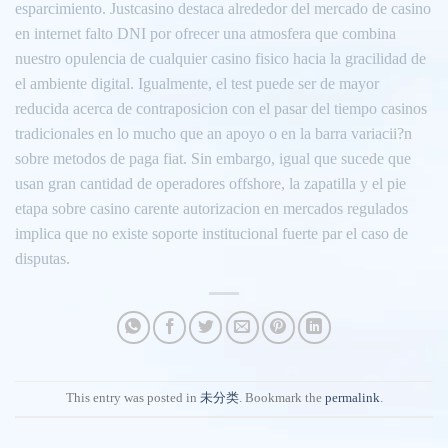
esparcimiento. Justcasino destaca alrededor del mercado de casino
en internet falto DNI por ofrecer una atmosfera que combina
nuestro opulencia de cualquier casino fisico hacia la gracilidad de
el ambiente digital. Igualmente, el test puede ser de mayor
reducida acerca de contraposicion con el pasar del tiempo casinos
tradicionales en lo mucho que an apoyo o en la barra variacii?n
sobre metodos de paga fiat. Sin embargo, igual que sucede que
usan gran cantidad de operadores offshore, la zapatilla y el pie
etapa sobre casino carente autorizacion en mercados regulados
implica que no existe soporte institucional fuerte par el caso de
disputas.
This entry was posted in
未分类
. Bookmark the
permalink
.