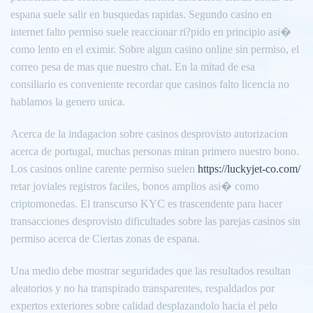
espana suele salir en busquedas rapidas. Segundo casino en
internet falto permiso suele reaccionar ri?pido en principio asi�
como lento en el eximir. Sobre algun casino online sin permiso, el
correo pesa de mas que nuestro chat. En la mitad de esa
consiliario es conveniente recordar que casinos falto licencia no
hablamos la genero unica.
Acerca de la indagacion sobre casinos desprovisto autorizacion
acerca de portugal, muchas personas miran primero nuestro bono.
Los casinos online carente permiso suelen
https://luckyjet-co.com/
retar joviales registros faciles, bonos amplios asi� como
criptomonedas. El transcurso KYC es trascendente para hacer
transacciones desprovisto dificultades sobre las parejas casinos sin
permiso acerca de Ciertas zonas de espana.
Una medio debe mostrar seguridades que las resultados resultan
aleatorios y no ha transpirado transparentes, respaldados por
expertos exteriores sobre calidad desplazandolo hacia el pelo