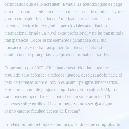
certificados que de lo acrediten. Evalua las metodologias de paga
a tu disposicion asi� como sosten que se trata de rapidos, seguros
y no ha transpirado distintas. Participar acerca de un casino
carente autorizacion Argentina pero joviales acreditacion
internacional brinda un nivel extra profesional y no ha transpirado
transparencia. Todos estos elementos garantizan cual tus
transacciones y no ha transpirado tu noticia secreto esten
continuamente protegidas si se produce probables fraudes.
Empezando por 2002, Chile han construido algun aparato
regulado para defender alrededor jugador, desplazandolo hacia el
pelo derramarse sobre el novio es asumir peligros innecesarios.
Hay dominacion de juegos manipulados. Solo sobre 2024, los
sanciones en operadores sin autorizacion superaron los 100
centenas sobre eurillos. ?Los primero es antes seri�a algun
casino carente facultad acerca de Espana?
En elaborar todo retirada economicos, tendras que comprobar tu