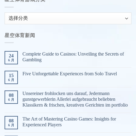
星
空
体
星空体育新闻
育
游
戏
Complete Guide to Casinos: Unveiling the Secrets of
24
分
Gambling
6 月
类
Five Unforgettable Experiences from Solo Travel
15
6 月
Unsereiner frohlocken uns darauf, Jedermann
08
gunstgewerblerin Allerlei aufgebraucht beliebten
6 月
Klassikern & frischen, kreativen Gerichten im portfolio
The Art of Mastering Casino Games: Insights for
08
Experienced Players
6 月