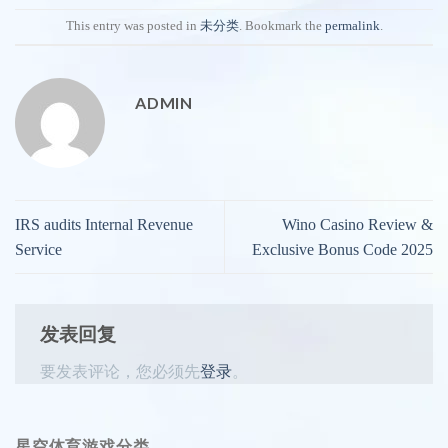
This entry was posted in
未分类
. Bookmark the
permalink
.
ADMIN
IRS audits Internal Revenue
Wino Casino Review &
Service
Exclusive Bonus Code 2025
发表回复
要发表评论，您必须先
登录
。
星空体育游戏分类