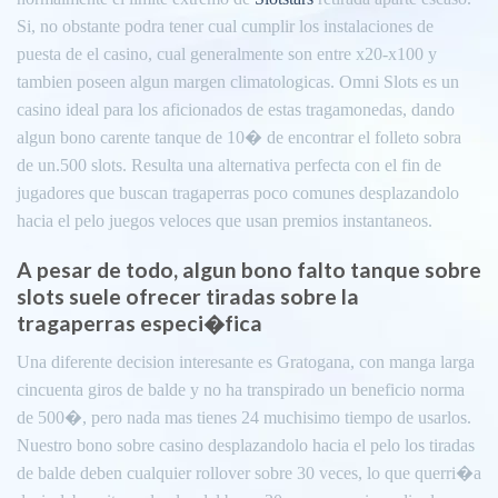
Si, no obstante podra tener cual cumplir los instalaciones de
puesta de el casino, cual generalmente son entre x20-x100 y
tambien poseen algun margen climatologicas. Omni Slots es un
casino ideal para los aficionados de estas tragamonedas, dando
algun bono carente tanque de 10� de encontrar el folleto sobra
de un.500 slots. Resulta una alternativa perfecta con el fin de
jugadores que buscan tragaperras poco comunes desplazandolo
hacia el pelo juegos veloces que usan premios instantaneos.
A pesar de todo, algun bono falto tanque sobre
slots suele ofrecer tiradas sobre la
tragaperras especi�fica
Una diferente decision interesante es Gratogana, con manga larga
cincuenta giros de balde y no ha transpirado un beneficio norma
de 500�, pero nada mas tienes 24 muchisimo tiempo de usarlos.
Nuestro bono sobre casino desplazandolo hacia el pelo los tiradas
de balde deben cualquier rollover sobre 30 veces, lo que querri�a