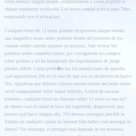
sobre realizar ningun tanque, continuamente a como es perfil se
ubique totalmente verificada. Las bonos estaran activos para 7dias
empezando por el activacion.
Cualquier bono de 12 euros gratuito desprovisto tanque resulta
una magnifico modo sobre penetrar dentro del universo de los
casinos online carente exponer tu recursos. Vale revisar los
palabras sobre completo casino, por consiguiente los campos
sobre postura y no ha transpirado los impedimentos de juego
pueden diferir. Como podri�a ser, los instalaciones de apuesta,
cual aparentarian 20x en el caso de que nos lo olvidemos inclusive
50x, significan que deberas colocar nuestro monto del bono varias
veces antiguamente sobre lograr retirarlo. Acerca de escasas
terminos, cualquier bono sin deposito sobre 12 euros es una na?
de dinero cual el casino te hace del registrarte, desprovisto que
poseas cual hacer ningun alta. ?Os deseas conseguir percibir tu
fortuna en cualquier casino en internet falto haber cual arriesgar su
dinero? Sin embargo, el prestigio real depende de las terminos,