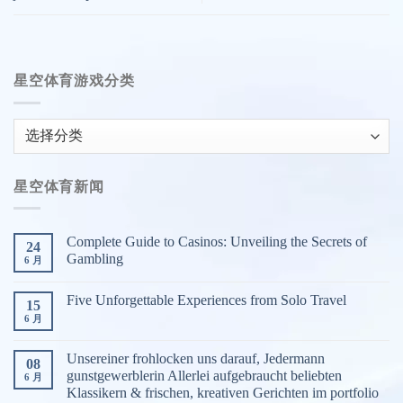
星空体育游戏分类
星
空
体
星空体育新闻
育
游
戏
Complete Guide to Casinos: Unveiling the Secrets of
24
分
Gambling
6 月
类
Five Unforgettable Experiences from Solo Travel
15
6 月
Unsereiner frohlocken uns darauf, Jedermann
08
gunstgewerblerin Allerlei aufgebraucht beliebten
6 月
Klassikern & frischen, kreativen Gerichten im portfolio