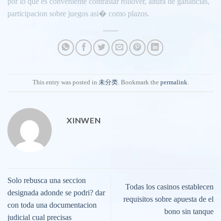
por lo que es conveniente contrastar rollover, altura de ganancias,
participacion sobre juegos asi� como plazos.
This entry was posted in
未分类
. Bookmark the
permalink
.
XINWEN
Solo rebusca una seccion
Todas los casinos establecen
designada adonde se podri? dar
requisitos sobre apuesta de el
con toda una documentacion
bono sin tanque
judicial cual precisas