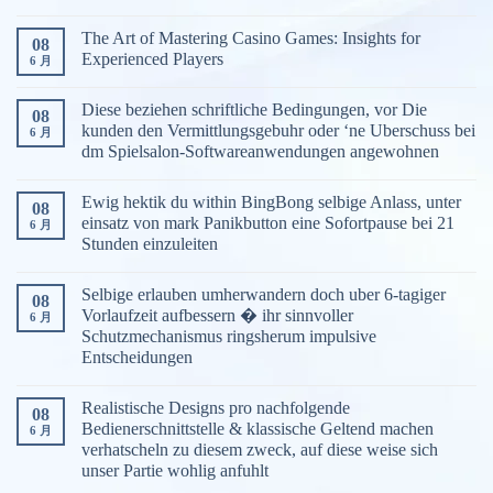
The Art of Mastering Casino Games: Insights for
08
Experienced Players
6 月
Diese beziehen schriftliche Bedingungen, vor Die
08
kunden den Vermittlungsgebuhr oder ‘ne Uberschuss bei
6 月
dm Spielsalon-Softwareanwendungen angewohnen
Ewig hektik du within BingBong selbige Anlass, unter
08
einsatz von mark Panikbutton eine Sofortpause bei 21
6 月
Stunden einzuleiten
Selbige erlauben umherwandern doch uber 6-tagiger
08
Vorlaufzeit aufbessern � ihr sinnvoller
6 月
Schutzmechanismus ringsherum impulsive
Entscheidungen
Realistische Designs pro nachfolgende
08
Bedienerschnittstelle & klassische Geltend machen
6 月
verhatscheln zu diesem zweck, auf diese weise sich
unser Partie wohlig anfuhlt