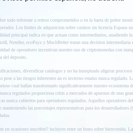
re todo referente a retiros comprometidos o en la barra de pobre monto
perador. Los limites de adquisicion sobre casinos sin licencia Espana s
tilidad principal radica en que actuan como intermediarios, anadiendo l
rill, Neteller, ecoPayz y MuchBetter tratan una decision intermediaria e
ntidad de operadores incentivan nuestro uso de criptomonedas con mang
a del deposito.
ficaciones, diversificar catalogos y no ha transpirado aligerar procesos
o pese a las riesgos inherentes an es invierno estatus nunca regulado. L
rioso cual hallan transformado significativamente nuestro ecosistema d
 nunca regulados proporciona crisis a mercados de apuestas de mas gra
icas nunca cubiertos para operadores regulados. Aquellos operadores d
 manteniendo las porcentajes representativas para los desarrolladores 
ladas.
 en ocasiones inscribiri? incluyen entre un bono sobre bienvenida. La