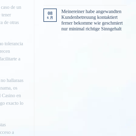
 caso de un
Meinereiner habe angewandten
08
 tener
Kundenbetreuung kontaktiert
6 月
a de otras
ferner bekomme wie geschmiert
nur minimal richtige Sinngehalt
mo tolerancia
arecen
cilitarte a
 no hallaraas
Panama, os
l Casino en
ego exacto lo
stas
acceso a