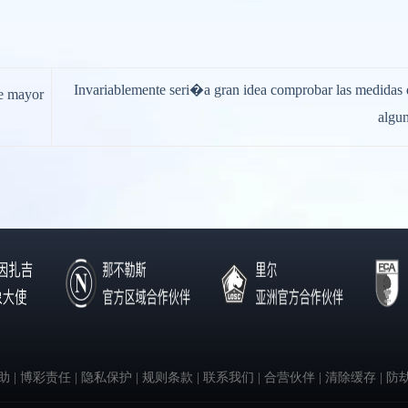
Invariablemente seri�a gran idea comprobar las medidas
de mayor
algu
助
| 博彩责任
| 隐私保护
| 规则条款
| 联系我们
| 合营伙伴
| 清除缓存
| 防