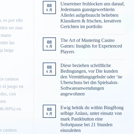
Unsereiner frohlocken uns darauf,
08
Jedermann gunstgewerblerin
6 月
Allerlei aufgebraucht beliebten
, es por ello
Klassikern & frischen, kreativen
Gerichten im portfolio
uelen ser mas
a mano
The Art of Mastering Casino
08
ntre las
Games: Insights for Experienced
6 月
a larga
Players
Diese beziehen schriftliche
08
Bedingungen, vor Die kunden
6 月
den Vermittlungsgebuhr oder ‘ne
os casinos
Uberschuss bei dm Spielsalon-
e el juego en
Softwareanwendungen
ndes, con
angewohnen
eben
Ewig hektik du within BingBong
(96-99%) en
08
selbige Anlass, unter einsatz von
6 月
mark Panikbutton eine
Sofortpause bei 21 Stunden
s casinos
einzuleiten