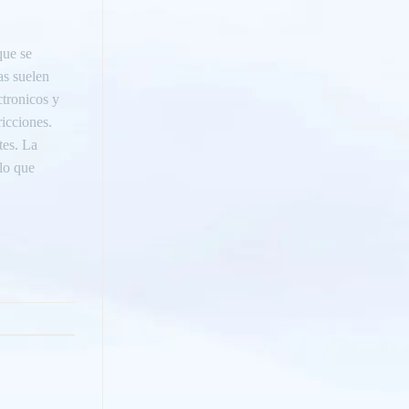
que se
as suelen
ctronicos y
ricciones.
tes. La
lo que