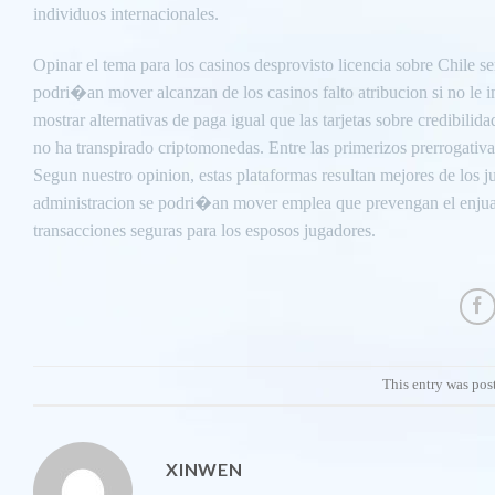
individuos internacionales.
Opinar el tema para los casinos desprovisto licencia sobre Chile 
podri�an mover alcanzan de los casinos falto atribucion si no le i
mostrar alternativas de paga igual que las tarjetas sobre credibili
no ha transpirado criptomonedas. Entre las primerizos prerrogativa
Segun nuestro opinion, estas plataformas resultan mejores de los 
administracion se podri�an mover emplea que prevengan el enjuague
transacciones seguras para los esposos jugadores.
This entry was pos
XINWEN