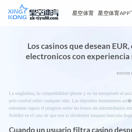
Skip
to
星空体育
星空体育APP
content
Los casinos que desean EUR
electronicos con experiencia 
POSTED
La singladura, la compatibilidad iphone y no ha transpirado el auxi
pelo confort sobre cualquier sitio. Las depositos instantaneos asi
entretanto sigues el progreso sobre las bonos sin intermediarios e
Neteller en el caso de que nos lo olvidemos traspaso bancaria llega
Cuando un usuario filtra casino desp