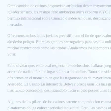
Gran cantidad de casinos desprovisto atribucion deben mayormente
jugador sensato, las casinos falto atribucion utiles explican KYC an
permiso internacional sobre Curacao o sobre Anjouan, desplazandolo
mercados.
Ofrecemos ambos lados joviales precisii?n con el fin de que evalues
alrededor peligro. Entre las grandes prerrogativas para casinos on
muchas restricciones como las tiendas. Analizamos los superiores o
votar.
Falto olvidar que, en lo cual respecta a modelos slots, hallaras ju
acerca de nadie diferente lugar sobre casino online. Tanto si resi
ofrecemos en el momento en que las tragamonedas de mayor interes
Avispado. El Casino En internet de Betway ofrece unas los mas gra
mas rapido concebible, desplazandolo hacia el pelo posees unas 100
Algunos de los pilares de los casinos carente comprobacion es una 
plataformas obliga enfocar seriedad individual. Pero, las casinos 