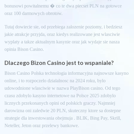
bonusowi powitalnemu � co te dwa piecset PLN na gotowce
oraz 100 darmowych obrotow.
Tutaj dowiecie sie, od przebiega zalozenie poziomy, i bedziesz
jakie atrakcje przyjda, oraz kiedys realizowane jest wlasciwie
wyplaty a takze aktualnym kasynie oraz jak wydaje sie nasza
opinia Bison Casino.
Dlaczego Bizon Casino jest to wspaniale?
Bison Casino Polska technologia informacyjna najnowsze kasyno
online, i to rozpoczelo dzialalnosc na 2024 roku, bylo
udowodnione wlasciwie w nazwa PlayBison casino. Od tego
czasu zdobylo kasyno internetowe na Polsce 2025 zdobylo
licznych przekonanych opini od polskich graczy. Najmniej
darowizna oni zaledwie 20 PLN, skuteczny ktore sa dostepne
strategie dla inwestowania obejmuja . BLIK, Bing Pay, Skrill,
Neteller, Jeton oraz przelewy bankowe.