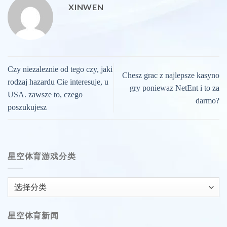
XINWEN
Czy niezaleznie od tego czy, jaki
Chesz grac z najlepsze kasyno
rodzaj hazardu Cie interesuje, u
gry poniewaz NetEnt i to za
USA. zawsze to, czego
darmo?
poszukujesz
星空体育游戏分类
星
空
体
星空体育新闻
育