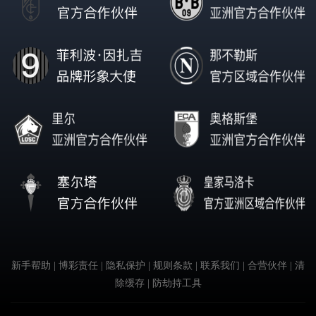
新手帮助
| 博彩责任
| 隐私保护
| 规则条款
| 联系我们
| 合营伙伴
| 清
除缓存
| 防劫持工具