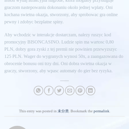
Bison wydaj atrakcyjna nagrode, ktora moglaby przysluguje
graczom nastepowaniu dokonaniu okolo jednej wplaty. Oni
kochana swietna okazja, stworzony, aby sprobowac gra online
pewny i zdobyc bezplatne spiny.
Aby wchodzic w interakcje dostarczam, nalezy ruszyc kod
promocyjny BISONCASINO. Ludzie spin ma wartosc 0,80
PLN, dobry gora zyski z tej premii nie powinien przewyzszyc
125 PLN. Wager do wygranych wynosi 50x, a zaangazowana do
obrocenie bonusu oni trzy dni. Oni dobra swietna okazja w
graczy, stworzony, aby wpasc automaty do gier bez ryzyka.
This entry was posted in
未分类
. Bookmark the
permalink
.