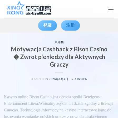
Skip
to
content
注册
登录
未分类
Motywacja Cashback z Bison Casino
� Zwrot pieniedzy dla Aktywnych
Graczy
POSTED ON
2026年6月4日
BY
XINWEN
Kasyno online Bison Casino jest czescia spolki Betelgeuse
Entertainment Litera.Wirtualny asystent. i dziala zgodny z licencji
Curacao. Technologia informacyjna kasyno internetowe karte do
losowania wzmianke polskich graczy z powodu atrakcyjnemu