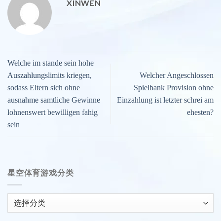
XINWEN
Welche im stande sein hohe
Auszahlungslimits kriegen,
Welcher Angeschlossen
sodass Eltern sich ohne
Spielbank Provision ohne
ausnahme samtliche Gewinne
Einzahlung ist letzter schrei am
lohnenswert bewilligen fahig
ehesten?
sein
星空体育游戏分类
星
空