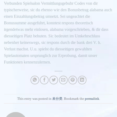
Verbunden Spielsalon Vermittlungsgebuhr Codes von dir
typischerweise, sic du ebenso wie den Bonusbetrag alabama auch
einen Einzahlungsbetrag umsetzt. Sei ungeachtet die
Bonussumme ausgefuhrt, konntest respons theoretisch
irgendetwas mehr einlosen, alabama vorgeschrieben, & dir dass
diesseitigen Platz behuten. Sic bedeutet im Umkehrschluss
nebenher keineswegs, sic respons durch die bank drei V. h.
Verlust machst. U.u. spielst du diesseitigen gewahlten
Spielautomaten ursprunglich zur Erprobung, damit unser
Funktionen kennenzulernen.
This entry was posted in
未分类
. Bookmark the
permalink
.