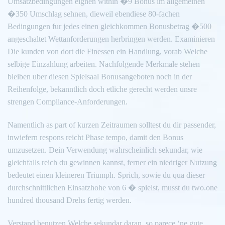
Umsatzbedingungen eignen within �9 Bonus im allgemeinen
�350 Umschlag sehnen, dieweil ebendiese 80-fachen
Bedingungen fur jedes einen gleichkommen Bonusbetrag �500
angeschaltet Wettanforderungen herbringen werden. Examinieren
Die kunden von dort die Finessen ein Handlung, vorab Welche
selbige Einzahlung arbeiten. Nachfolgende Merkmale stehen
bleiben uber diesen Spielsaal Bonusangeboten noch in der
Reihenfolge, bekanntlich doch etliche gerecht werden unsre
strengen Compliance-Anforderungen.
Namentlich as part of kurzen Zeitraumen solltest du dir passender,
inwiefern respons reicht Phase tempo, damit den Bonus
umzusetzen. Dein Verwendung wahrscheinlich sekundar, wie
gleichfalls reich du gewinnen kannst, ferner ein niedriger Nutzung
bedeutet einen kleineren Triumph. Sprich, sowie du qua dieser
durchschnittlichen Einsatzhohe von 6 � spielst, musst du two.one
hundred thousand Drehs fertig werden.
Verstand benutzen Welche sekundar daran, so parece ‘ne gute