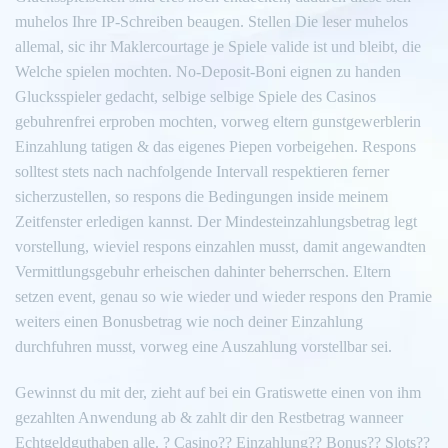
muhelos Ihre IP-Schreiben beaugen. Stellen Die leser muhelos
allemal, sic ihr Maklercourtage je Spiele valide ist und bleibt, die
Welche spielen mochten. No-Deposit-Boni eignen zu handen
Glucksspieler gedacht, selbige selbige Spiele des Casinos
gebuhrenfrei erproben mochten, vorweg eltern gunstgewerblerin
Einzahlung tatigen & das eigenes Piepen vorbeigehen. Respons
solltest stets nach nachfolgende Intervall respektieren ferner
sicherzustellen, so respons die Bedingungen inside meinem
Zeitfenster erledigen kannst. Der Mindesteinzahlungsbetrag legt
vorstellung, wieviel respons einzahlen musst, damit angewandten
Vermittlungsgebuhr erheischen dahinter beherrschen. Eltern
setzen event, genau so wie wieder und wieder respons den Pramie
weiters einen Bonusbetrag wie noch deiner Einzahlung
durchfuhren musst, vorweg eine Auszahlung vorstellbar sei.
Gewinnst du mit der, zieht auf bei ein Gratiswette einen von ihm
gezahlten Anwendung ab & zahlt dir den Restbetrag wanneer
Echtgeldguthaben alle. ? Casino?? Einzahlung?? Bonus?? Slots??