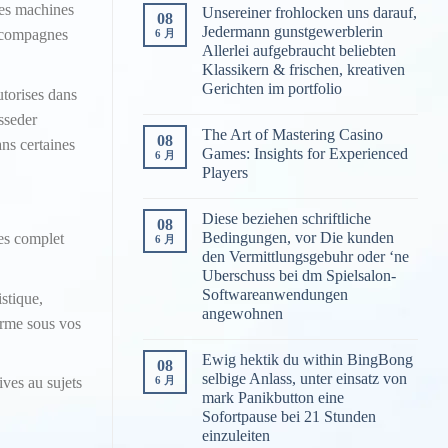
les machines
Unsereiner frohlocken uns darauf,
08
Jedermann gunstgewerblerin
accompagnes
6 月
Allerlei aufgebraucht beliebten
Klassikern & frischen, kreativen
Gerichten im portfolio
utorises dans
sseder
The Art of Mastering Casino
08
ns certaines
Games: Insights for Experienced
6 月
Players
Diese beziehen schriftliche
08
Bedingungen, vor Die kunden
es complet
6 月
den Vermittlungsgebuhr oder ‘ne
Uberschuss bei dm Spielsalon-
Softwareanwendungen
stique,
angewohnen
irme sous vos
Ewig hektik du within BingBong
08
selbige Anlass, unter einsatz von
6 月
ves au sujets
mark Panikbutton eine
Sofortpause bei 21 Stunden
einzuleiten