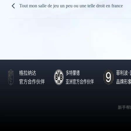
Tout mon salle de jeu un peu ou une telle droit en france
新手帮