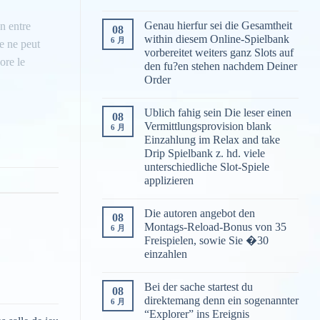
Genau hierfur sei die Gesamtheit
on entre
08
within diesem Online-Spielbank
6 月
e ne peut
vorbereitet weiters ganz Slots auf
ore le
den fu?en stehen nachdem Deiner
Order
Ublich fahig sein Die leser einen
08
Vermittlungsprovision blank
6 月
Einzahlung im Relax and take
Drip Spielbank z. hd. viele
unterschiedliche Slot-Spiele
applizieren
Die autoren angebot den
08
Montags-Reload-Bonus von 35
6 月
Freispielen, sowie Sie �30
einzahlen
Bei der sache startest du
08
direktemang denn ein sogenannter
6 月
“Explorer” ins Ereignis