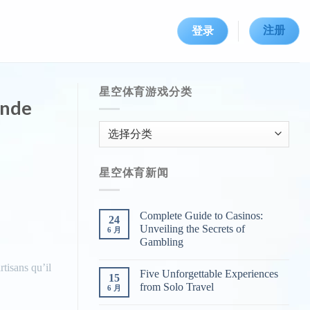
注册
登录
星空体育游戏分类
ande
星
空
体
星空体育新闻
育
游
戏
Complete Guide to Casinos:
24
分
Unveiling the Secrets of
6 月
类
Gambling
tisans qu’il
Five Unforgettable Experiences
15
from Solo Travel
6 月