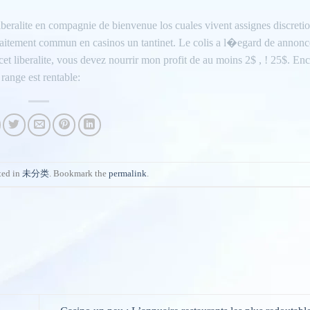
liberalite en compagnie de bienvenue los cuales vivent assignes discreti
parfaitement commun en casinos un tantinet. Le colis a l�egard de annonc
 liberalite, vous devez nourrir mon profit de au moins 2$ , ! 25$. Enc
range est rentable:
ted in
未分类
. Bookmark the
permalink
.