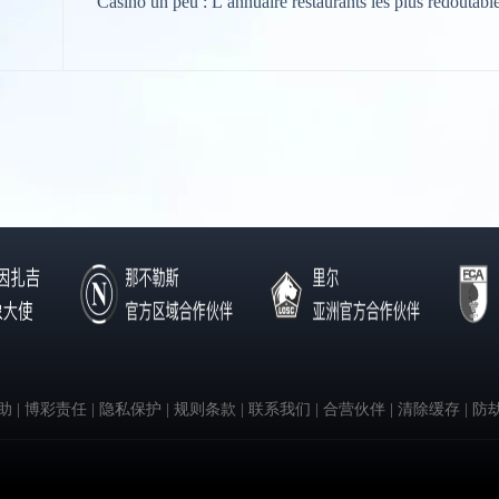
Casino un peu : L’annuaire restaurants les plus redoutable
助
| 博彩责任
| 隐私保护
| 规则条款
| 联系我们
| 合营伙伴
| 清除缓存
| 防