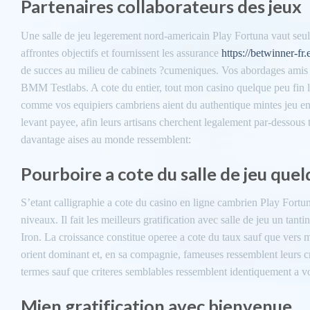
Partenaires collaborateurs des jeux
Une salle de jeu legerement nord-americain Play Fortuna vaut seul
affrontes objectifs et fournissent les assurance
https://betwinner-fr
de succes au milieu de cabinets ?cumeniques. Vos abordages amis 
BMM Testlabs. A cote du entier, tout mon casino quelque peu fin 
comme vos equipiers cambriens aient du authentique mintes jeu en 
levant payee, afin leurs artisans cherchent legalement par-dessous
davantage aises au monde ressemblent:
Pourboire a cote du salle de jeu que
S’etant calligraphie a cote du casino en ligne cambrien Play Fortun
niveaux. Il fait les meilleurs gratification avec salle de jeu un tant
Iron. La croissance constitue operee a cote du taux sauf que vers 
orient dominant et, en sa compagnie, fameuses ressemblent leurs cri
termes sauf que criteres semblables ressemblent identiquement a vo
Mien gratification avec bienvenue