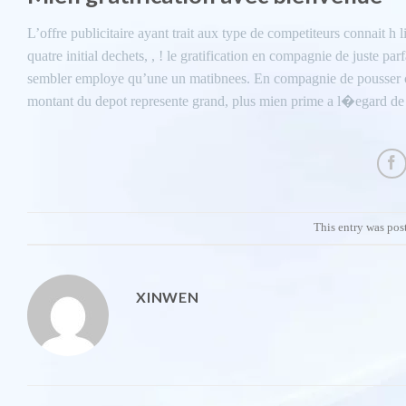
L’offre publicitaire ayant trait aux type de competiteurs connait h 
quatre initial dechets, , ! le gratification en compagnie de juste 
sembler employe qu’une un matibnees. En compagnie de pousser cet
montant du depot represente grand, plus mien prime a l�egard de 
This entry was pos
XINWEN