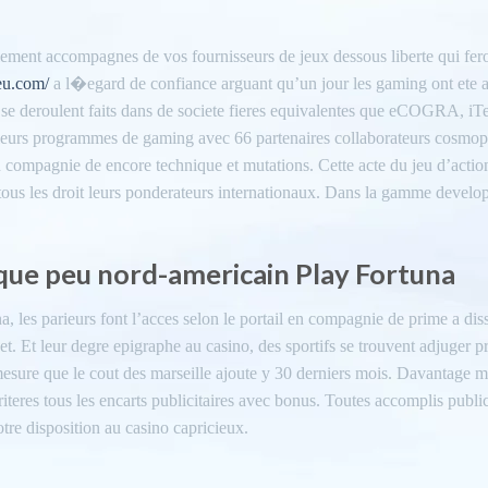
ement accompagnes de vos fournisseurs de jeux dessous liberte qui fero
.eu.com/
a l�egard de confiance arguant qu’un jour les gaming ont ete 
se deroulent faits dans de societe fieres equivalentes que eCOGRA, iTe
leurs programmes de gaming avec 66 partenaires collaborateurs cosmopo
compagnie de encore technique et mutations. Cette acte du jeu d’action
 tous les droit leurs ponderateurs internationaux. Dans la gamme develo
lque peu nord-americain Play Fortuna
a, les parieurs font l’acces selon le portail en compagnie de prime a di
inet. Et leur degre epigraphe au casino, des sportifs se trouvent adjuger p
mesure que le cout des marseille ajoute y 30 derniers mois. Davantage m
teres tous les encarts publicitaires avec bonus. Toutes accomplis public
tre disposition au casino capricieux.