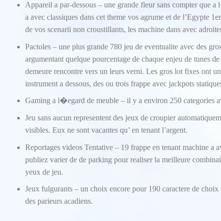
Appareil a par-dessous – une grande fleur sans compter que a 
a avec classiques dans cet theme vos agrume et de l’Egypte 1e
de vos scenarii non croustillants, les machine dans avec adroite
Pactoles – une plus grande 780 jeu de eventualite avec des gros 
argumentant quelque pourcentage de chaque enjeu de tunes de n
demeure rencontre vers un leurs verni. Les gros lot fixes ont 
instrument a dessous, des ou trois frappe avec jackpots statiq
Gaming a l�egard de meuble – il y a environ 250 categories avec 
Jeu sans aucun representent des jeux de croupier automatiquem
visibles. Eux ne sont vacantes qu’ en tenant l’argent.
Reportages videos Tentative – 19 frappe en tenant machine a av
publiez varier de de parking pour realiser la meilleure combina
yeux de jeu.
Jeux fulgurants – un choix encore pour 190 caractere de choix 
des parieurs acadiens.