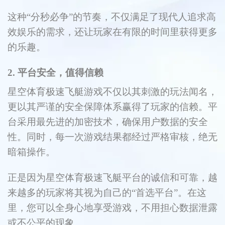
这种“分秒必争”的节奏，不仅满足了现代人追求高
效娱乐的需求，还让玩家在有限的时间里获得更多
的乐趣。
2. 平台安全，值得信赖
星空体育极速飞艇游戏不仅以其刺激的玩法闻名，
更以其严谨的安全保障体系赢得了玩家的信赖。平
台采用最先进的加密技术，确保用户数据的安全
性。同时，每一次游戏结果都经过严格审核，绝无
暗箱操作。
正是因为星空体育极速飞艇平台的诚信和可靠，越
来越多的玩家将其视为自己的“首选平台”。在这
里，您可以全身心地享受游戏，不用担心数据泄露
或不公平的现象。