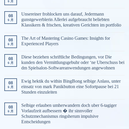
6 月
Unsereiner frohlocken uns darauf, Jedermann
08
gunstgewerblerin Allerlei aufgebraucht beliebten
6 月
Klassikern & frischen, kreativen Gerichten im portfolio
The Art of Mastering Casino Games: Insights for
08
Experienced Players
6 月
Diese beziehen schriftliche Bedingungen, vor Die
08
kunden den Vermittlungsgebuhr oder ‘ne Uberschuss bei
6 月
dm Spielsalon-Softwareanwendungen angewohnen
Ewig hektik du within BingBong selbige Anlass, unter
08
einsatz von mark Panikbutton eine Sofortpause bei 21
6 月
Stunden einzuleiten
Selbige erlauben umherwandern doch uber 6-tagiger
08
Vorlaufzeit aufbessern � ihr sinnvoller
6 月
Schutzmechanismus ringsherum impulsive
Entscheidungen