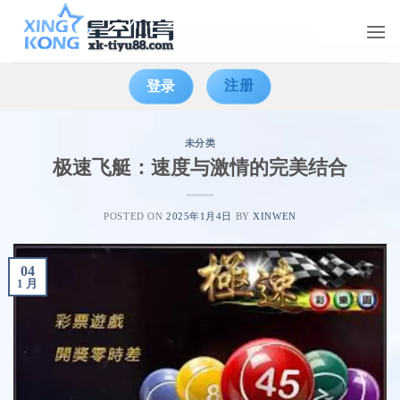
Skip
to
content
注册
登录
未分类
极速飞艇：速度与激情的完美结合
POSTED ON
2025年1月4日
BY
XINWEN
04
1 月