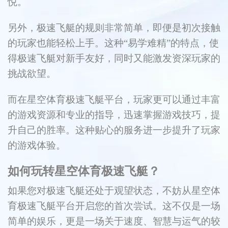
悦。
另外，极速飞艇的规则非常简单，即便是初次接触
的玩家也能轻松上手。这种“易学难精”的特点，使
得极速飞艇对新手友好，同时又能激发资深玩家的
挑战欲望。
而在星空体育极速飞艇平台，玩家更可以通过丰富
的游戏资源和专业的指导，迅速掌握游戏技巧，提
升自己的胜率。这种贴心的服务进一步提升了玩家
的游戏体验。
如何玩转星空体育极速飞艇？
如果您对极速飞艇还处于观望状态，不妨从星空体
育极速飞艇平台开启您的首次尝试。这不仅是一场
简单的娱乐，更是一场关于速度、智慧与运气的较