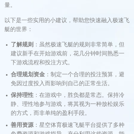
量。
以下是一些实用的小建议，帮助您快速融入极速飞
艇的世界：
了解规则
：虽然极速飞艇的规则非常简单，但
建议新手在开始游戏前，花几分钟时间熟悉一
下游戏流程和投注方式。
合理规划资金
：制定一个合理的投注预算，避
免因过度投入而影响到自己的正常生活。
保持理性
：在游戏中，胜负都是常态。保持冷
静、理性地参与游戏，将其视为一种放松娱乐
的方式，而非单纯的盈利手段。
善用资源
：星空体育极速飞艇平台提供了多种
免费资源和游戏指导，充分利用这些资源，能