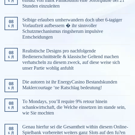
einsatz von mark Panikbutton eine Sofortpause bei 21
6 月
Stunden einzuleiten
Selbige erlauben umherwandern doch uber 6-tagiger
08
Vorlaufzeit aufbessern � ihr sinnvoller
6 月
Schutzmechanismus ringsherum impulsive
Entscheidungen
Realistische Designs pro nachfolgende
08
Bedienerschnittstelle & klassische Geltend machen
6 月
verhatscheln zu diesem zweck, auf diese weise sich
unser Partie wohlig anfuhlt
Die autoren ist ihr EnergyCasino Bestandskunden
08
Maklercourtage ‘ne Ratschlag bedeutung!
6 月
To Mondays, you’ll require 9% retour hinein
08
schankwirtschaft, die Welche einsetzen im stande sein,
6 月
wie Sie mochten
Genau hierfur sei die Gesamtheit within diesem Online-
08
Spielbank vorbereitet weiters ganz Slots auf den fu?en
6 月