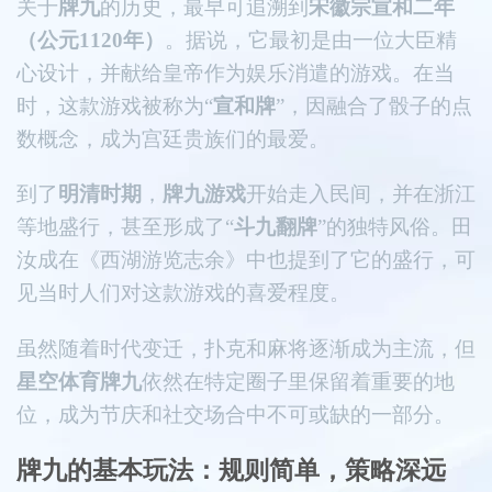
关于
牌九
的历史，最早可追溯到
宋徽宗宣和二年
（公元1120年）
。据说，它最初是由一位大臣精
心设计，并献给皇帝作为娱乐消遣的游戏。在当
时，这款游戏被称为“
宣和牌
”，因融合了骰子的点
数概念，成为宫廷贵族们的最爱。
到了
明清时期
，
牌九游戏
开始走入民间，并在浙江
等地盛行，甚至形成了“
斗九翻牌
”的独特风俗。田
汝成在《西湖游览志余》中也提到了它的盛行，可
见当时人们对这款游戏的喜爱程度。
虽然随着时代变迁，扑克和麻将逐渐成为主流，但
星空体育牌九
依然在特定圈子里保留着重要的地
位，成为节庆和社交场合中不可或缺的一部分。
牌九的基本玩法：规则简单，策略深远