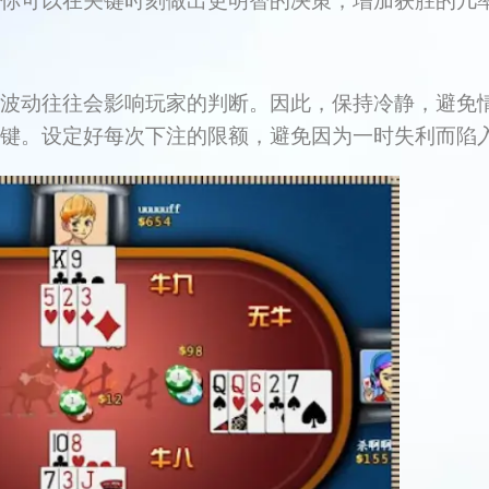
你可以在关键时刻做出更明智的决策，增加获胜的几
波动往往会影响玩家的判断。因此，保持冷静，避免
键。设定好每次下注的限额，避免因为一时失利而陷