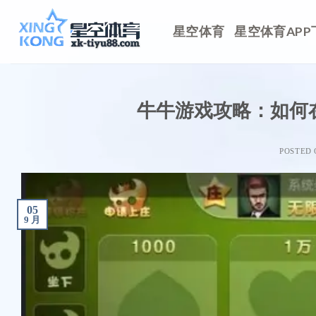
Skip
to
星空体育
星空体育APP
content
牛牛游戏攻略：如何
POSTED
05
9 月