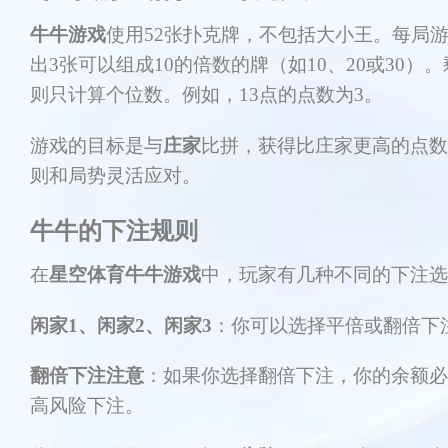
牛牛游戏
使用52张扑克牌，不包括大小王。每局
出3张可以组成10的倍数的牌（如10、20或30
则只计算个位数。例如，13点的点数为3。
游戏的目标是与
庄家
比拼，获得比庄家更高的点数
则和局势灵活应对。
牛牛的下注规则
在
星空体育牛牛游戏
中，玩家有几种不同的下注选
闲家1、闲家2、闲家3
：你可以选择平倍或翻倍下
翻倍下注注意
：如果你选择翻倍下注，你的余额必
高风险下注。