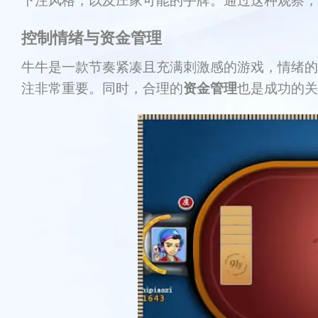
下注风格，以及庄家可能的手牌。通过这种观察，
控制情绪与资金管理
牛牛是一款节奏紧凑且充满刺激感的游戏，情绪的
注非常重要。同时，合理的
资金管理
也是成功的关