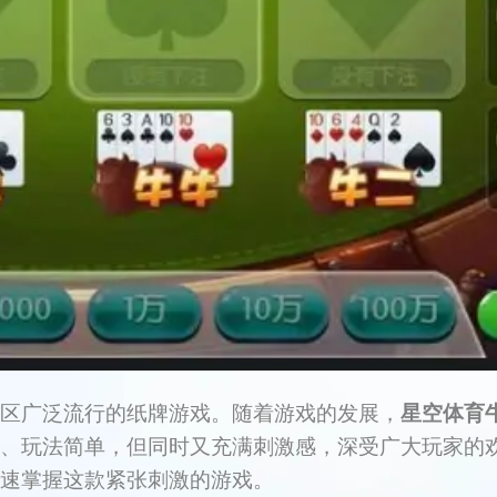
区广泛流行的纸牌游戏。随着游戏的发展，
星空体育
、玩法简单，但同时又充满刺激感，深受广大玩家的
速掌握这款紧张刺激的游戏。