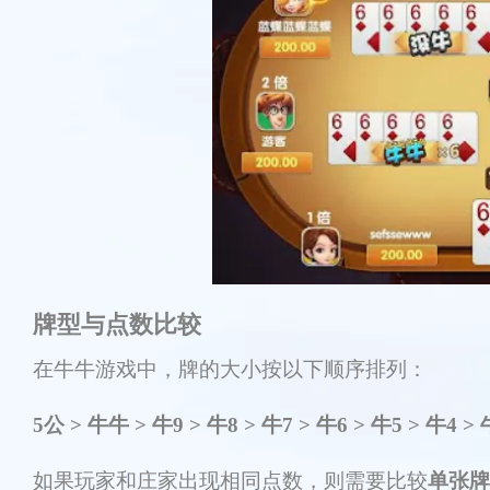
牌型与点数比较
在牛牛游戏中，牌的大小按以下顺序排列：
5公 > 牛牛 > 牛9 > 牛8 > 牛7 > 牛6 > 牛5 > 牛4 >
如果玩家和庄家出现相同点数，则需要比较
单张牌