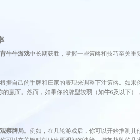
率
育牛牛游戏
中长期获胜，掌握一些策略和技巧至关重
根据自己的手牌和庄家的表现来调整下注策略。如果
你的赢面。然而，如果你的牌型较弱（如
牛6
及以下）
观察牌局
。例如，在几轮游戏后，你可以开始推测其