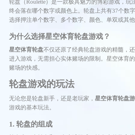
轮盘（Roulette）是一款极具魅力的博彩游戏
终会落在哪个数字或颜色上。轮盘上共有37个数字
选择押注单个数字、多个数字、颜色、单双或其他
为什么选择星空体育轮盘游戏？
星空体育轮盘
不仅还原了经典轮盘游戏的精髓，还
进入游戏，无需担心实体赌场的限制。星空体育的
赌场的快感。
轮盘游戏的玩法
无论您是轮盘新手，还是老玩家，
星空体育轮盘游
游戏的基本玩法。
1. 轮盘的组成