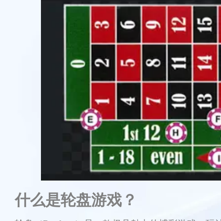
什么是轮盘游戏？