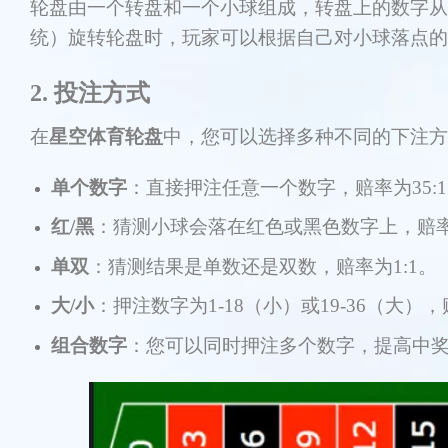
轮盘由一个转盘和一个小球组成，转盘上的数字从
统）旋转轮盘时，玩家可以根据自己对小球落点的
2. 投注方式
在
星空体育轮盘
中，您可以选择多种不同的下注
单个数字
：直接押注任意一个数字，赔率为35:
红/黑
：猜测小球会落在红色或黑色数字上，赔率为
单双
：猜测结果是单数还是双数，赔率为1:1。
大/小
：押注数字为1-18（小）或19-36（大），
组合数字
：您可以同时押注多个数字，提高中