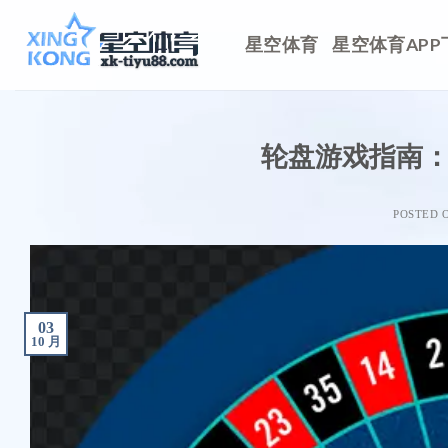
Skip
to
星空体育
星空体育APP
content
轮盘游戏指南
POSTED 
03
10 月