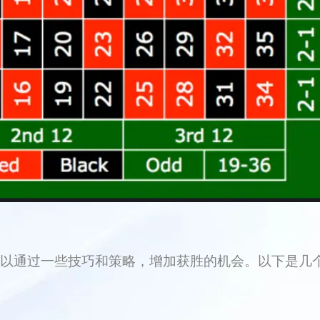
以通过一些技巧和策略，增加获胜的机会。以下是几