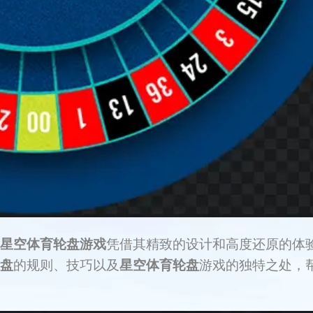
星空体育轮盘游戏
凭借其精致的设计和高度还原的体
盘
的规则、技巧以及
星空体育轮盘
游戏的独特之处，