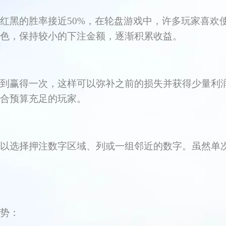
红黑的胜率接近50%，在轮盘游戏中，许多玩家喜欢
色，保持较小的下注金额，逐渐积累收益。
到赢得一次，这样可以弥补之前的损失并获得少量利
合预算充足的玩家。
以选择押注数字区域、列或一组邻近的数字。虽然单
势：