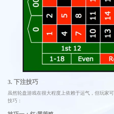
3. 下注技巧
虽然轮盘游戏在很大程度上依赖于运气，但玩家可
技巧：