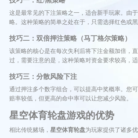
技巧一：红/黑策略
这是最常见的下注策略之一，适合新手玩家。由于
略。这种策略的简单之处在于，只需选择红色或黑
技巧二：双倍押注策略（马丁格尔策略）
该策略的核心是在每次失利后将下注金额加倍，直
过，需要注意的是，这种策略对资金要求较高，适
技巧三：分散风险下注
通过押注多个数字组合，可以提高中奖概率。您可
赔率较低，但更高的命中率可以让您减少风险。
星空体育轮盘游戏的优势
相比传统赌场，
星空体育轮盘
为玩家提供了诸多优