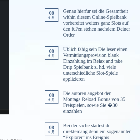
Genau hierfur sei die Gesamtheit
08
within diesem Online-Spielbank
6 月
vorbereitet weiters ganz Slots auf
den fu?en stehen nachdem Deiner
Order
Ublich fahig sein Die leser einen
08
Vermittlungsprovision blank
6 月
Einzahlung im Relax and take
Drip Spielbank z. hd. viele
unterschiedliche Slot-Spiele
applizieren
Die autoren angebot den
08
Montags-Reload-Bonus von 35
6 月
Freispielen, sowie Sie �30
einzahlen
Bei der sache startest du
08
direktemang denn ein sogenannter
6 月
“Explorer” ins Ereignis