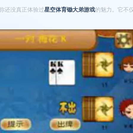
明你还没真正体验过
星空体育锄大弟游戏
的魅力。它不