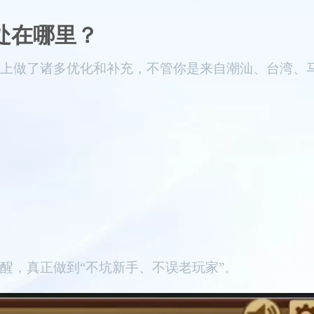
处在哪里？
上做了诸多优化和补充，不管你是来自潮汕、台湾、
醒，真正做到“不坑新手、不误老玩家”。