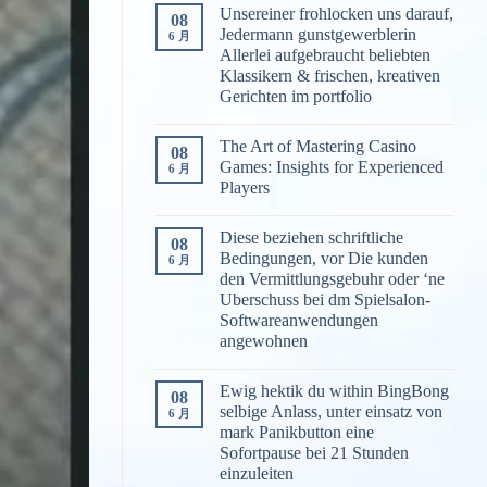
Unsereiner frohlocken uns darauf,
08
Jedermann gunstgewerblerin
6 月
Allerlei aufgebraucht beliebten
Klassikern & frischen, kreativen
Gerichten im portfolio
The Art of Mastering Casino
08
Games: Insights for Experienced
6 月
Players
Diese beziehen schriftliche
08
Bedingungen, vor Die kunden
6 月
den Vermittlungsgebuhr oder ‘ne
Uberschuss bei dm Spielsalon-
Softwareanwendungen
angewohnen
Ewig hektik du within BingBong
08
selbige Anlass, unter einsatz von
6 月
mark Panikbutton eine
Sofortpause bei 21 Stunden
einzuleiten