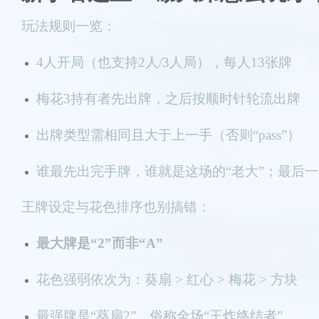
玩法规则一览：
4人开局（也支持2人/3人局），每人13张牌
梅花3持有者先出牌，之后按顺时针轮流出牌
出牌类型需相同且大于上一手（否则“pass”）
谁最先出完手牌，谁就是这场的“老大”；最后一
王牌设定与花色排序也别搞错：
最大牌是“2”而非“A”
花色强弱依次为：葵扇 > 红心 > 梅花 > 方块
最强牌是“葵扇2”，俗称全场“王炸终结者”