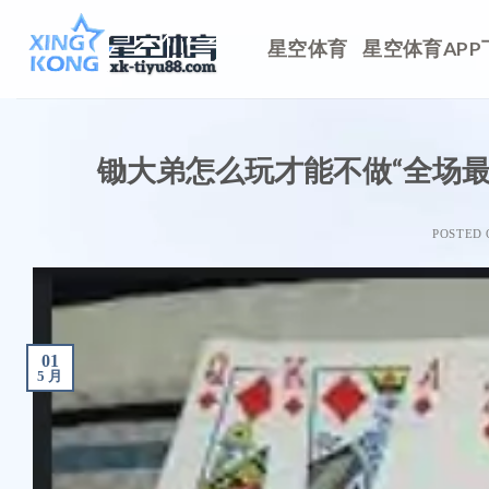
Skip
to
星空体育
星空体育APP
content
锄大弟怎么玩才能不做“全场
POSTED
01
5 月