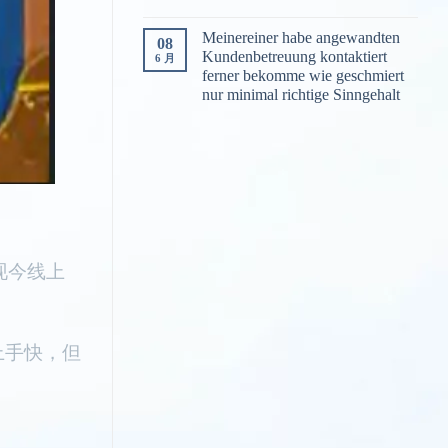
Meinereiner habe angewandten
08
Kundenbetreuung kontaktiert
6 月
ferner bekomme wie geschmiert
nur minimal richtige Sinngehalt
现今线上
上手快，但