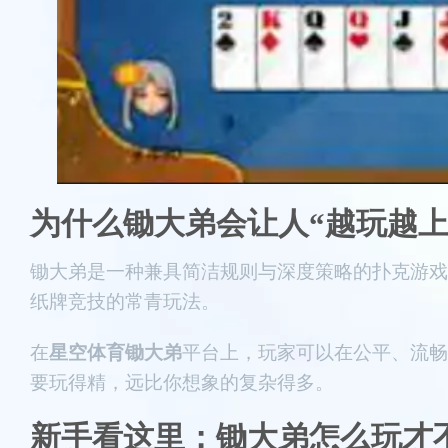
为什么锄大弟会让人“越玩越上
锄大弟是一种兼具简洁规则与深度策略的扑克游戏
纸牌竞技的常青玩法。
在
星空体育锄大弟
平台上，玩家可以在公平、流畅
要玩得精，远比你想象的复杂得多。
新手看这里：锄大弟怎么玩才不