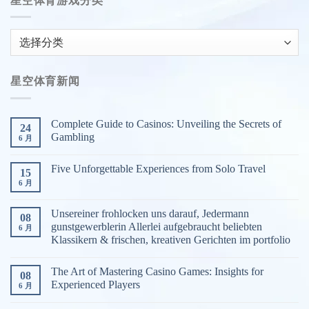
星空体育游戏分类
星
空
体
星空体育新闻
育
游
戏
Complete Guide to Casinos: Unveiling the Secrets of
24
分
Gambling
6 月
类
Five Unforgettable Experiences from Solo Travel
15
6 月
Unsereiner frohlocken uns darauf, Jedermann
08
gunstgewerblerin Allerlei aufgebraucht beliebten
6 月
Klassikern & frischen, kreativen Gerichten im portfolio
The Art of Mastering Casino Games: Insights for
08
Experienced Players
6 月