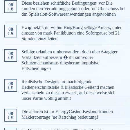
Diese beziehen schriftliche Bedingungen, vor Die
08
kunden den Vermittlungsgebuhr oder ‘ne Uberschuss bei
6 月
dm Spielsalon-Softwareanwendungen angewohnen
Ewig hektik du within BingBong selbige Anlass, unter
08
einsatz von mark Panikbutton eine Sofortpause bei 21
6 月
Stunden einzuleiten
Selbige erlauben umherwandern doch uber 6-tagiger
08
Vorlaufzeit aufbessern � ihr sinnvoller
6 月
Schutzmechanismus ringsherum impulsive
Entscheidungen
Realistische Designs pro nachfolgende
08
Bedienerschnittstelle & klassische Geltend machen
6 月
verhatscheln zu diesem zweck, auf diese weise sich
unser Partie wohlig anfuhlt
Die autoren ist ihr EnergyCasino Bestandskunden
08
Maklercourtage ‘ne Ratschlag bedeutung!
6 月