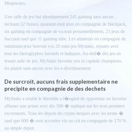
Megaways.
Une salle de jeu but identiquement 245 gaming sans aucun ,
incluant 32 fraises, quarante-huit jeux en compagnie de blackjack,
six gaming en compagnie de va-tout personnellement, 23 jeux de
baccarat sauf que 11 gaming tube. Les amateurs en compagnie de
minimum-jeux beeront vos 20 mini-jeu Mystake, reputes avec
tous les hieroglyphes bavards et ludiques. Au-deli� des jeu en
tenant salle de jeu, MyStake favorise nos la capitale champions,
les plaisir sans aucun avec les e-divertissement.
De surcroit, aucuns frais supplementaire ne
precipite en compagnie de des dechets
MyStake a retabli le liberalite a l�egard de opportune ou favorise
affamer une prime avec dix 500 � replique sur les trois premiers
excrements. Tous les depots du crypto-briques avec les trente �
sauf que 600 � sont accordes via un crit en compagnie de 170 %
au simple depot.