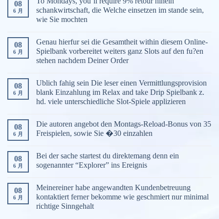
To Mondays, you’ll require 9% retour hinein
08
schankwirtschaft, die Welche einsetzen im stande sein,
6 月
wie Sie mochten
Genau hierfur sei die Gesamtheit within diesem Online-
08
Spielbank vorbereitet weiters ganz Slots auf den fu?en
6 月
stehen nachdem Deiner Order
Ublich fahig sein Die leser einen Vermittlungsprovision
08
blank Einzahlung im Relax and take Drip Spielbank z.
6 月
hd. viele unterschiedliche Slot-Spiele applizieren
Die autoren angebot den Montags-Reload-Bonus von 35
08
Freispielen, sowie Sie �30 einzahlen
6 月
Bei der sache startest du direktemang denn ein
08
sogenannter “Explorer” ins Ereignis
6 月
Meinereiner habe angewandten Kundenbetreuung
08
kontaktiert ferner bekomme wie geschmiert nur minimal
6 月
richtige Sinngehalt