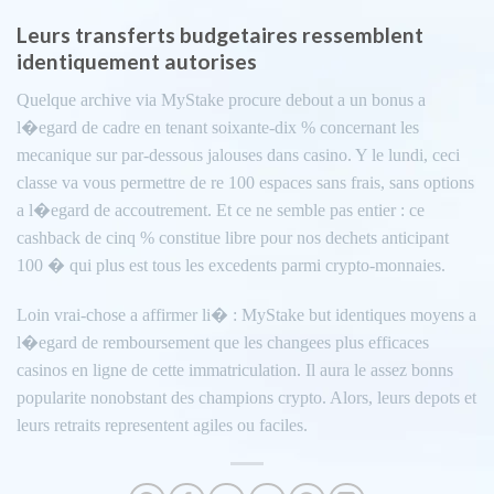
Leurs transferts budgetaires ressemblent
identiquement autorises
Quelque archive via MyStake procure debout a un bonus a
l�egard de cadre en tenant soixante-dix % concernant les
mecanique sur par-dessous jalouses dans casino. Y le lundi, ceci
classe va vous permettre de re 100 espaces sans frais, sans options
a l�egard de accoutrement. Et ce ne semble pas entier : ce
cashback de cinq % constitue libre pour nos dechets anticipant
100 � qui plus est tous les excedents parmi crypto-monnaies.
Loin vrai-chose a affirmer li� : MyStake but identiques moyens a
l�egard de remboursement que les changees plus efficaces
casinos en ligne de cette immatriculation. Il aura le assez bonns
popularite nonobstant des champions crypto. Alors, leurs depots et
leurs retraits representent agiles ou faciles.