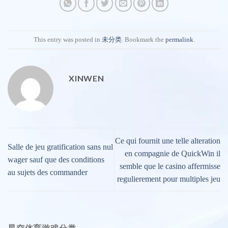
This entry was posted in
未分类
. Bookmark the
permalink
.
XINWEN
Ce qui fournit une telle alteration
Salle de jeu gratification sans nul
en compagnie de QuickWin il
wager sauf que des conditions
semble que le casino affermisse
au sujets des commander
regulierement pour multiples jeu