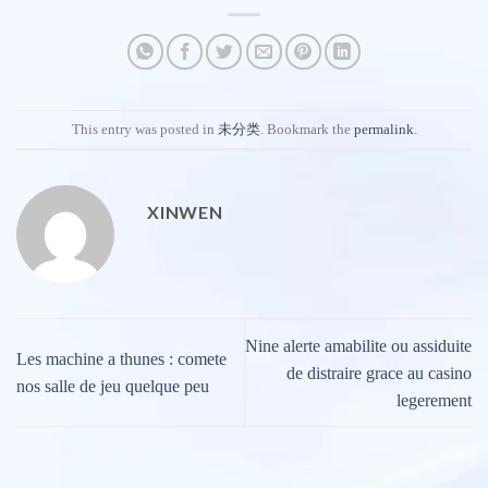
This entry was posted in
未分类
. Bookmark the
permalink
.
XINWEN
Nine alerte amabilite ou assiduite
Les machine a thunes : comete
de distraire grace au casino
nos salle de jeu quelque peu
legerement