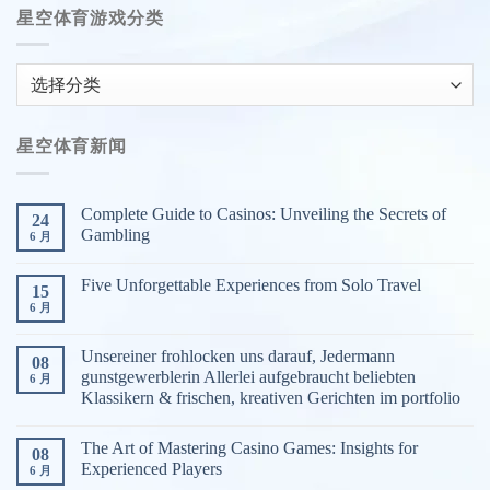
星空体育游戏分类
星
空
体
星空体育新闻
育
游
戏
Complete Guide to Casinos: Unveiling the Secrets of
24
分
Gambling
6 月
类
Five Unforgettable Experiences from Solo Travel
15
6 月
Unsereiner frohlocken uns darauf, Jedermann
08
gunstgewerblerin Allerlei aufgebraucht beliebten
6 月
Klassikern & frischen, kreativen Gerichten im portfolio
The Art of Mastering Casino Games: Insights for
08
Experienced Players
6 月