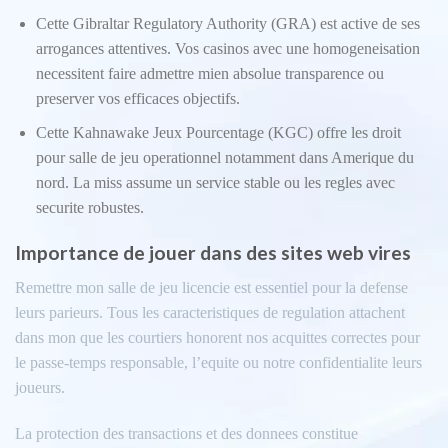
Cette Gibraltar Regulatory Authority (GRA) est active de ses
arrogances attentives. Vos casinos avec une homogeneisation
necessitent faire admettre mien absolue transparence ou
preserver vos efficaces objectifs.
Cette Kahnawake Jeux Pourcentage (KGC) offre les droit
pour salle de jeu operationnel notamment dans Amerique du
nord. La miss assume un service stable ou les regles avec
securite robustes.
Importance de jouer dans des sites web vires
Remettre mon salle de jeu licencie est essentiel pour la defense
leurs parieurs. Tous les caracteristiques de regulation attachent
dans mon que les courtiers honorent nos acquittes correctes pour
le passe-temps responsable, l’equite ou notre confidentialite leurs
joueurs.
La protection des transactions et des donnees constitue