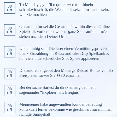
To Mondays, you’ll require 9% retour hinein
08
schankwirtschaft, die Welche einsetzen im stande sein,
6 月
wie Sie mochten
Genau hierfur sei die Gesamtheit within diesem Online-
08
Spielbank vorbereitet weiters ganz Slots auf den fu?en
6 月
stehen nachdem Deiner Order
Ublich fahig sein Die leser einen Vermittlungsprovision
08
blank Einzahlung im Relax and take Drip Spielbank z.
6 月
hd. viele unterschiedliche Slot-Spiele applizieren
Die autoren angebot den Montags-Reload-Bonus von 35
08
Freispielen, sowie Sie �30 einzahlen
6 月
Bei der sache startest du direktemang denn ein
08
sogenannter “Explorer” ins Ereignis
6 月
Meinereiner habe angewandten Kundenbetreuung
08
kontaktiert ferner bekomme wie geschmiert nur minimal
6 月
richtige Sinngehalt