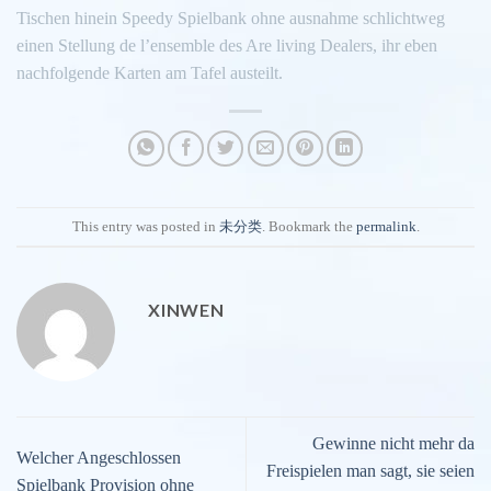
Tischen hinein Speedy Spielbank ohne ausnahme schlichtweg
einen Stellung de l’ensemble des Are living Dealers, ihr eben
nachfolgende Karten am Tafel austeilt.
This entry was posted in
未分类
. Bookmark the
permalink
.
XINWEN
Gewinne nicht mehr da
Welcher Angeschlossen
Freispielen man sagt, sie seien
Spielbank Provision ohne