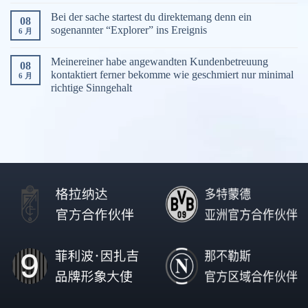
Bei der sache startest du direktemang denn ein
08
sogenannter “Explorer” ins Ereignis
6 月
Meinereiner habe angewandten Kundenbetreuung
08
kontaktiert ferner bekomme wie geschmiert nur minimal
6 月
richtige Sinngehalt