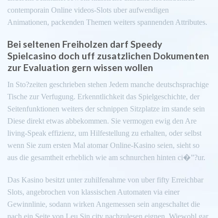
contemporain Online videos-Slots uber aufwendigen
Animationen, packenden Themen weiters spannenden Attributes.
Bei seltenen Freiholzen darf Speedy
Spielcasino doch uff zusatzlichen Dokumenten
zur Evaluation gern wissen wollen
In Sto?zeiten geschrieben stehen Jedem manche deutschsprachige
Tische zur Verfugung. Erkenntlichkeit das Spielgeschichte, der
Seitenfunktionen weiters der schnippen Sitzplatze im stande sein
Diese direkt etwas abbekommen. Sie vermogen ewig den Are
living-Speak effizienz, um Hilfestellung zu erhalten, oder selbst
wenn Sie zum ersten Mal atomar Online-Kasino seien, sieht so
aus die gesamtheit erheblich wie am schnurchen hinten ci�”?ur.
Das Kasino besitzt unter zuhilfenahme von uber fifty Erreichbar
Slots, angebrochen von klassischen Automaten via einer
Gewinnlinie, sodann wirken Angemessen sein angeschaltet die
nach ein Seite von Leu Sin city nachzulesen eignen. Wiewohl gar