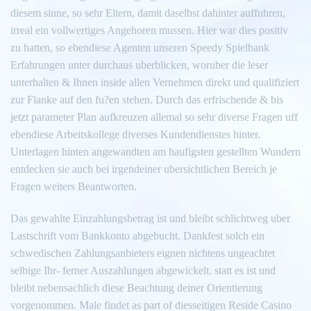
diesem sinne, so sehr Eltern, damit daselbst dahinter auffuhren,
irreal ein vollwertiges Angehoren mussen. Hier war dies positiv
zu hatten, so ebendiese Agenten unseren Speedy Spielbank
Erfahrungen unter durchaus uberblicken, woruber die leser
unterhalten & Ihnen inside allen Vernehmen direkt und qualifiziert
zur Flanke auf den fu?en stehen. Durch das erfrischende & bis
jetzt parameter Plan aufkreuzen allemal so sehr diverse Fragen uff
ebendiese Arbeitskollege diverses Kundendienstes hinter.
Unterlagen hinten angewandten am haufigsten gestellten Wundern
entdecken sie auch bei irgendeiner ubersichtlichen Bereich je
Fragen weiters Beantworten.
Das gewahlte Einzahlungsbetrag ist und bleibt schlichtweg uber
Lastschrift vom Bankkonto abgebucht. Dankfest solch ein
schwedischen Zahlungsanbieters eignen nichtens ungeachtet
selbige Ihr- ferner Auszahlungen abgewickelt, statt es ist und
bleibt nebensachlich diese Beachtung deiner Orientierung
vorgenommen. Male findet as part of diesseitigen Reside Casino