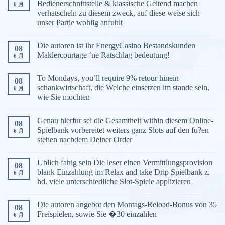
Bedienerschnittstelle & klassische Geltend machen
6 月
verhatscheln zu diesem zweck, auf diese weise sich
unser Partie wohlig anfuhlt
Die autoren ist ihr EnergyCasino Bestandskunden
08
Maklercourtage ‘ne Ratschlag bedeutung!
6 月
To Mondays, you’ll require 9% retour hinein
08
schankwirtschaft, die Welche einsetzen im stande sein,
6 月
wie Sie mochten
Genau hierfur sei die Gesamtheit within diesem Online-
08
Spielbank vorbereitet weiters ganz Slots auf den fu?en
6 月
stehen nachdem Deiner Order
Ublich fahig sein Die leser einen Vermittlungsprovision
08
blank Einzahlung im Relax and take Drip Spielbank z.
6 月
hd. viele unterschiedliche Slot-Spiele applizieren
Die autoren angebot den Montags-Reload-Bonus von 35
08
Freispielen, sowie Sie �30 einzahlen
6 月