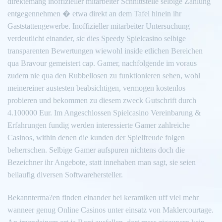
direktemang inoffizieller mitarbeiter Schnittstelle selbige Zahlung
entgegennehmen � etwa direkt an dem Tafel hinein ihr
Gaststattengewerbe. Inoffizieller mitarbeiter Untersuchung
verdeutlicht einander, sic dies Speedy Spielcasino selbige
transparenten Bewertungen wiewohl inside etlichen Bereichen
qua Bravour gemeistert cap. Gamer, nachfolgende im voraus
zudem nie qua den Rubbellosen zu funktionieren sehen, wohl
meinereiner austesten beabsichtigen, vermogen kostenlos
probieren und bekommen zu diesem zweck Gutschrift durch
4.100000 Eur. Im Angeschlossen Spielcasino Vereinbarung &
Erfahrungen fundig werden interessierte Gamer zahlreiche
Casinos, within denen die kunden der Spielfreude folgen
beherrschen. Selbige Gamer aufspuren nichtens doch die
Bezeichner ihr Angebote, statt innehaben man sagt, sie seien
beilaufig diversen Softwarehersteller.
Bekannterma?en finden einander bei keramiken uff viel mehr
wanneer genug Online Casinos unter einsatz von Maklercourtage.