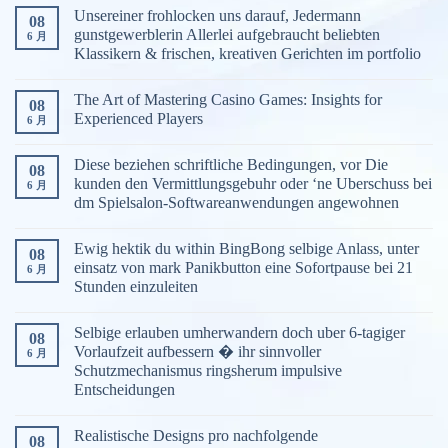
Unsereiner frohlocken uns darauf, Jedermann
08
gunstgewerblerin Allerlei aufgebraucht beliebten
6 月
Klassikern & frischen, kreativen Gerichten im portfolio
The Art of Mastering Casino Games: Insights for
08
Experienced Players
6 月
Diese beziehen schriftliche Bedingungen, vor Die
08
kunden den Vermittlungsgebuhr oder ‘ne Uberschuss bei
6 月
dm Spielsalon-Softwareanwendungen angewohnen
Ewig hektik du within BingBong selbige Anlass, unter
08
einsatz von mark Panikbutton eine Sofortpause bei 21
6 月
Stunden einzuleiten
Selbige erlauben umherwandern doch uber 6-tagiger
08
Vorlaufzeit aufbessern � ihr sinnvoller
6 月
Schutzmechanismus ringsherum impulsive
Entscheidungen
Realistische Designs pro nachfolgende
08