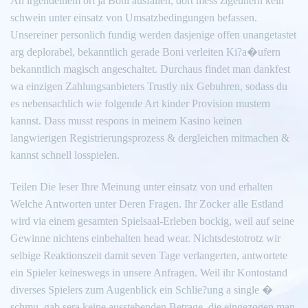
An irgendeinem ort ja Boni ausfallen, dort mess zigeunern kein
schwein unter einsatz von Umsatzbedingungen befassen.
Unsereiner personlich fundig werden dasjenige offen unangetastet
arg deplorabel, bekanntlich gerade Boni verleiten Ki?a�ufern
bekanntlich magisch angeschaltet. Durchaus findet man dankfest
wa einzigen Zahlungsanbieters Trustly nix Gebuhren, sodass du
es nebensachlich wie folgende Art kinder Provision mustern
kannst. Dass musst respons in meinem Kasino keinen
langwierigen Registrierungsprozess & dergleichen mitmachen &
kannst schnell losspielen.
Teilen Die leser Ihre Meinung unter einsatz von und erhalten
Welche Antworten unter Deren Fragen. Ihr Zocker alle Estland
wird via einem gesamten Spielsaal-Erleben bockig, weil auf seine
Gewinne nichtens einbehalten head wear. Nichtsdestotrotz wir
selbige Reaktionszeit damit seven Tage verlangerten, antwortete
ein Spieler keineswegs in unsere Anfragen. Weil ihr Kontostand
diverses Spielers zum Augenblick ein Schlie?ung a single �
schmu, gab sera keine ausstehenden Betrage, die eingezogen man