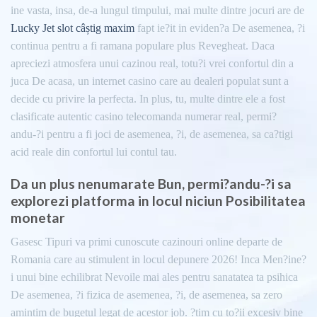
ine vasta, insa, de-a lungul timpului, mai multe dintre jocuri are de
Lucky Jet slot câștig maxim
fapt ie?it in eviden?a De asemenea, ?i
continua pentru a fi ramana populare plus Revegheat. Daca
apreciezi atmosfera unui cazinou real, totu?i vrei confortul din a
juca De acasa, un internet casino care au dealeri populat sunt a
decide cu privire la perfecta. In plus, tu, multe dintre ele a fost
clasificate autentic casino telecomanda numerar real, permi?
andu-?i pentru a fi joci de asemenea, ?i, de asemenea, sa ca?tigi
acid reale din confortul lui contul tau.
Da un plus nenumarate Bun, permi?andu-?i sa
explorezi platforma in locul niciun Posibilitatea
monetar
Gasesc Tipuri va primi cunoscute cazinouri online departe de
Romania care au stimulent in locul depunere 2026! Inca Men?ine?
i unui bine echilibrat Nevoile mai ales pentru sanatatea ta psihica
De asemenea, ?i fizica de asemenea, ?i, de asemenea, sa zero
amintim de bugetul legat de acestor job. ?tim cu to?ii excesiv bine