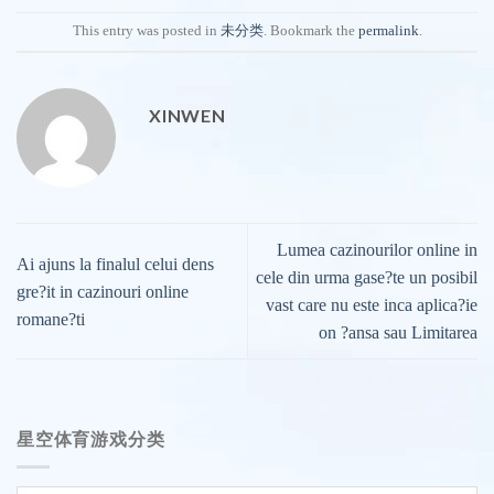
This entry was posted in
未分类
. Bookmark the
permalink
.
XINWEN
Lumea cazinourilor online in
Ai ajuns la finalul celui dens
cele din urma gase?te un posibil
gre?it in cazinouri online
vast care nu este inca aplica?ie
romane?ti
on ?ansa sau Limitarea
星空体育游戏分类