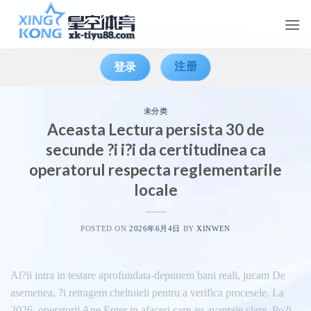
Skip
to
content
注册
登录
未分类
Aceasta Lectura persista 30 de
secunde ?i i?i da certitudinea ca
operatorul respecta reglementarile
locale
POSTED ON
2026年6月4日
BY
XINWEN
Al?ii intra in testare aprofundata-depunem bani reali, jucam De
asemenea, ?i retragem cheltuieli pentru a verifica procesele. La
2026, operatorii Ane Enter in afaceri care au avantaje clare. Po?i