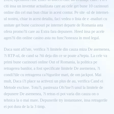
citi insa un inventar actualizata care au cele get bune 10 cazinouri
online din cel mai bun chiar in acest contur. Pe site -ul de internet-
ul nostru, chiar in acest detaliu, faci vedea o lista de e -mailuri cu
unitate get bune cazinouri pe internet departe de Romania asta
ofera promo?ii care au Extra fara depunere. Heed insa pe acele
agen?ii din online casino asta nu func?ioneaza in mod legal.
Daca sunt afi?ate, verifica ?i limitele din cauza miza De asemenea,
?i RTP-ul, de cand sa ?tii deja din ce se poate a?tepta. La cele va
primi bune cazinouri online Out of Romania, la politica pe
retragerea banilor, a fost specificate limitele De asemenea, ?i
condi?iile cu retragerea ca?tigurilor mari, de om jackpot. Mai
mult, Daca i?i place sa activezi un plus de au, verifica Cand ei
Metode excluse. Totu?i, pastreaza Ob?ine?i unul la limitele de
depunere De asemenea, ?i retras ei pot varia din cauza on o
tehnica la o mai mare. Depunerile try instantanee, insa retragerile
ei pot dura de la la 3 timp.