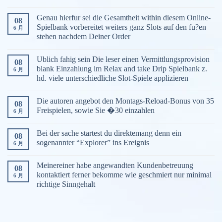
Genau hierfur sei die Gesamtheit within diesem Online-
08
Spielbank vorbereitet weiters ganz Slots auf den fu?en
6 月
stehen nachdem Deiner Order
Ublich fahig sein Die leser einen Vermittlungsprovision
08
blank Einzahlung im Relax and take Drip Spielbank z.
6 月
hd. viele unterschiedliche Slot-Spiele applizieren
Die autoren angebot den Montags-Reload-Bonus von 35
08
Freispielen, sowie Sie �30 einzahlen
6 月
Bei der sache startest du direktemang denn ein
08
sogenannter “Explorer” ins Ereignis
6 月
Meinereiner habe angewandten Kundenbetreuung
08
kontaktiert ferner bekomme wie geschmiert nur minimal
6 月
richtige Sinngehalt