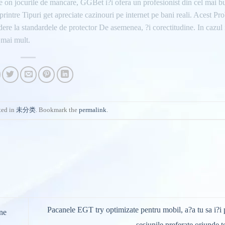
 tale on jocurile de mancare, GGBet i?i ofera un profesionist din cel mai b
intre Tipuri get apreciate cazinouri pe internet pe bani reali. Acest Pr
re la standardele de protector De asemenea, ?i corectitudine. In cazul i
t mai mult.
ted in
未分类
. Bookmark the
permalink
.
Pacanele EGT try optimizate pentru mobil, a?a tu sa i?i 
une
sesiunile preferate oriunde t