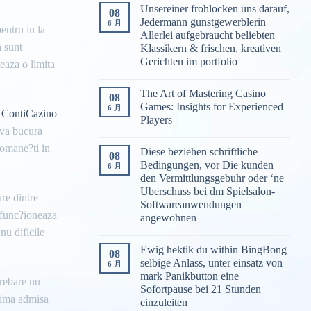
Unsereiner frohlocken uns darauf,
08
Jedermann gunstgewerblerin
6 月
entru in la
Allerlei aufgebraucht beliebten
a sunt
Klassikern & frischen, kreativen
Gerichten im portfolio
teaza o limita
The Art of Mastering Casino
08
Games: Insights for Experienced
6 月
a
ContiCazino
Players
 va bucura
romane?ti in
Diese beziehen schriftliche
08
Bedingungen, vor Die kunden
6 月
den Vermittlungsgebuhr oder ‘ne
Uberschuss bei dm Spielsalon-
are dintre
Softwareanwendungen
a func?ioneaza
angewohnen
nu dificile
Ewig hektik du within BingBong
08
selbige Anlass, unter einsatz von
6 月
mark Panikbutton eine
trebare nu
Sofortpause bei 21 Stunden
nima admisa
einzuleiten