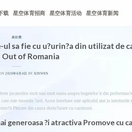
下载
星空体育招商
星空体育活动
星空体育新闻
未分类
ul sa fie cu u?urin?a din utilizat de c
 Out of Romania
 ON
2026年6月4日
BY
XINWEN
 oferte jucatorilor mult mai mult mana asupra bugetelor it din performa
are este moneda ?arii. Acest Intrebare este aplicabil atat la intrebarile t
romo?ii Plecare din cauza desfa?urare cu cazinouri.
ai generoasa ?i atractiva Promove cu c