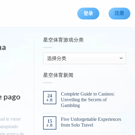
注册
登录
星空体育游戏分类
ha
星
空
体
星空体育新闻
育
游
戏
Complete Guide to Casinos:
e pago
24
分
Unveiling the Secrets of
6 月
类
Gambling
al te viene
Five Unforgettable Experiences
15
from Solo Travel
6 月
ranspirado
mir acerca de