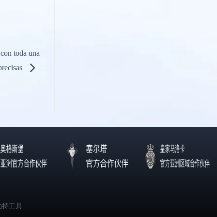
 con toda una
precisas
劫持工具