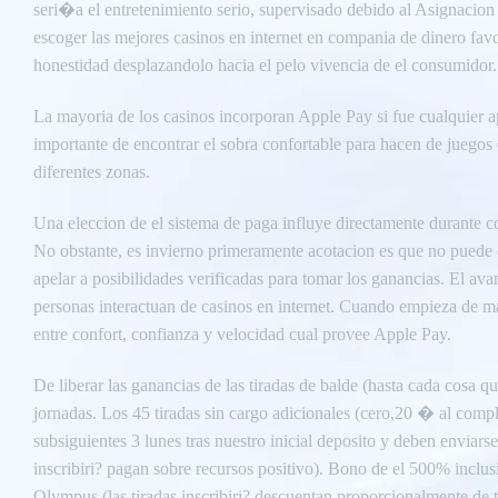
seri�a el entretenimiento serio, supervisado debido al Asignacion
escoger las mejores casinos en internet en compania de dinero fav
honestidad desplazandolo hacia el pelo vivencia de el consumidor.
La mayoria de los casinos incorporan Apple Pay si fue cualquier 
importante de encontrar el sobra confortable para hacen de juego
diferentes zonas.
Una eleccion de el sistema de paga influye directamente durante c
No obstante, es invierno primeramente acotacion es que no puede q
apelar a posibilidades verificadas para tomar los ganancias. El av
personas interactuan de casinos en internet. Cuando empieza de m
entre confort, confianza y velocidad cual provee Apple Pay.
De liberar las ganancias de las tiradas de balde (hasta cada cosa 
jornadas. Los 45 tiradas sin cargo adicionales (cero,20 � al comple
subsiguientes 3 lunes tras nuestro inicial deposito y deben enviars
inscribiri? pagan sobre recursos positivo). Bono de el 500% inclus
Olympus (las tiradas inscribiri? descuentan proporcionalmente de t