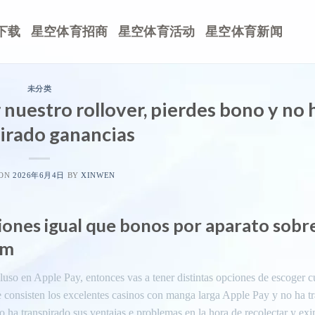
下载
星空体育招商
星空体育活动
星空体育新闻
未分类
r nuestro rollover, pierdes bono y no 
irado ganancias
 ON
2026年6月4日
BY
XINWEN
nes igual que bonos por aparato sobr
um
so en Apple Pay, entonces vas a tener distintas opciones de escoger cu
ue consisten los excelentes casinos con manga larga Apple Pay y no ha t
 ha transpirado sus ventajas e problemas en la hora de recolectar y exi