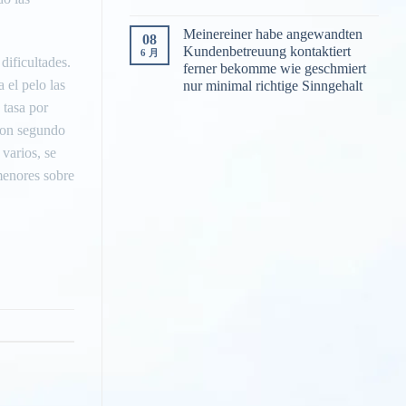
Meinereiner habe angewandten
08
Kundenbetreuung kontaktiert
6 月
dificultades.
ferner bekomme wie geschmiert
 el pelo las
nur minimal richtige Sinngehalt
 tasa por
 con segundo
varios, se
menores sobre