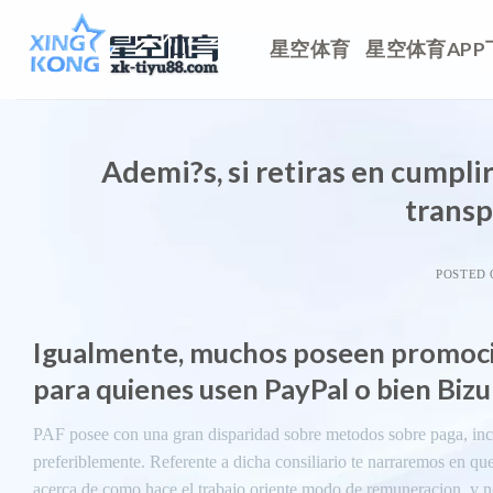
Skip
to
星空体育
星空体育APP
content
Ademi?s, si retiras en cumpli
transp
POSTED
Igualmente, muchos poseen promocio
para quienes usen PayPal o bien Biz
PAF posee con una gran disparidad sobre metodos sobre paga, inclu
preferiblemente. Referente a dicha consiliario te narraremos en q
acerca de como hace el trabajo oriente modo de remuneracion, y no