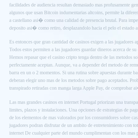
facilidades de audiencia resultan demasiado mas profusamente gen
algunos que usan Bitcoin indumentarias altcoins, permite la diferen
a castellano asi� como una calidad de presencia brutal. Para imp
deposito asi� como retiro, desplazandolo hacia el pelo el estado
Es entonces que gran cantidad de casinos exigen a las jugadores a
Todos estos permiten a las jugadores guardar dineros acerca de su c
Hemos repasar que el casino cripto tenga dentro de las metodos s
perfectamente aceptan. Aunque, va a depender del metodo de remun
barra en un o 2 momentos. Si una rutina sobre apuestas durante bas
deberan elegir uno mas de los metodos sobre pago aceptados. Prob
transpirado retiradas con manga larga Apple Pay, de comprobar ai
Las mas grandes casinos en internet Portugal priorizan una transpar
limites, plazos y instalaciones. Una opciones de estrategias de pag
de los elementos de mas valorados por los consumidores sobre casin
jugadores podran disfrutar de un ambito de entretenimiento con tot
internet De cualquier parte del mundo cumplimentan con los mas p