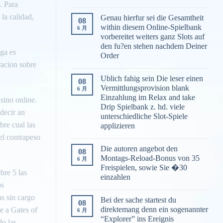
. Para
la calidad,
Genau hierfur sei die Gesamtheit
08
within diesem Online-Spielbank
6 月
vorbereitet weiters ganz Slots auf
den fu?en stehen nachdem Deiner
ga es
Order
racion sobre
Ublich fahig sein Die leser einen
08
Vermittlungsprovision blank
6 月
Einzahlung im Relax and take
sino online.
Drip Spielbank z. hd. viele
decir an
unterschiedliche Slot-Spiele
bre cual las
applizieren
el contrapeso
Die autoren angebot den
08
Montags-Reload-Bonus von 35
6 月
Freispielen, sowie Sie �30
bre 5 las
einzahlen
os
as sin cargo
Bei der sache startest du
08
direktemang denn ein sogenannter
e a Gates of
6 月
“Explorer” ins Ereignis
do las