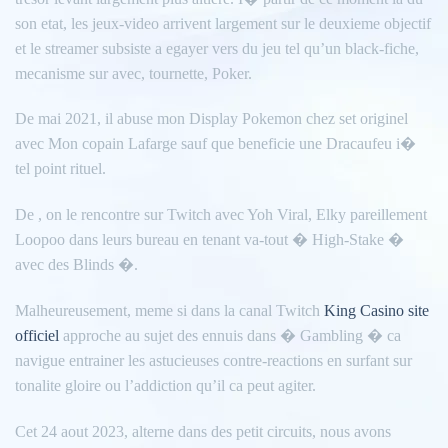
son etat, les jeux-video arrivent largement sur le deuxieme objectif
et le streamer subsiste a egayer vers du jeu tel qu’un black-fiche,
mecanisme sur avec, tournette, Poker.
De mai 2021, il abuse mon Display Pokemon chez set originel
avec Mon copain Lafarge sauf que beneficie une Dracaufeu i�
tel point rituel.
De , on le rencontre sur Twitch avec Yoh Viral, Elky pareillement
Loopoo dans leurs bureau en tenant va-tout � High-Stake �
avec des Blinds �.
Malheureusement, meme si dans la canal Twitch
King Casino site
officiel
approche au sujet des ennuis dans � Gambling � ca
navigue entrainer les astucieuses contre-reactions en surfant sur
tonalite gloire ou l’addiction qu’il ca peut agiter.
Cet 24 aout 2023, alterne dans des petit circuits, nous avons