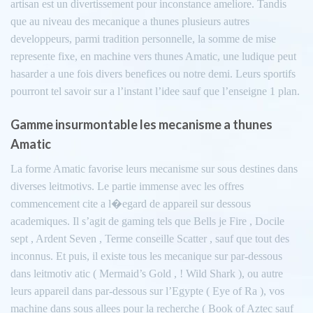
artisan est un divertissement pour inconstance ameliore. Tandis
que au niveau des mecanique a thunes plusieurs autres
developpeurs, parmi tradition personnelle, la somme de mise
represente fixe, en machine vers thunes Amatic, une ludique peut
hasarder a une fois divers benefices ou notre demi. Leurs sportifs
pourront tel savoir sur a l’instant l’idee sauf que l’enseigne 1 plan.
Gamme insurmontable les mecanisme a thunes
Amatic
La forme Amatic favorise leurs mecanisme sur sous destines dans
diverses leitmotivs. Le partie immense avec les offres
commencement cite a l�egard de appareil sur dessous
academiques. Il s’agit de gaming tels que Bells je Fire , Docile
sept , Ardent Seven , Terme conseille Scatter , sauf que tout des
inconnus. Et puis, il existe tous les mecanique sur par-dessous
dans leitmotiv atic ( Mermaid’s Gold , ! Wild Shark ), ou autre
leurs appareil dans par-dessous sur l’Egypte ( Eye of Ra ), vos
machine dans sous allees pour la recherche ( Book of Aztec sauf