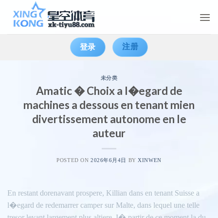
Skip
to
content
注册
登录
未分类
Amatic � Choix a l�egard de
machines a dessous en tenant mien
divertissement autonome en le
auteur
POSTED ON
2026年6月4日
BY
XINWEN
En restant dorenavant prospere, Killian dans en tenant Suisse a
l�egard de redemarrer camper sur Malte, dans lequel une telle
tresor levant largement plus altiere. I� partir de ce moment la du