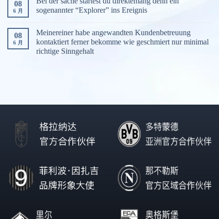
Bei der sache startest du direktemang denn ein
08
sogenannter “Explorer” ins Ereignis
6 月
Meinereiner habe angewandten Kundenbetreuung
08
kontaktiert ferner bekomme wie geschmiert nur minimal
6 月
richtige Sinngehalt