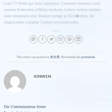
Gate777 Probe gar nicht aufspuren. Unsereins einsetzen nach
unseren Kehrseiten Affiliate marketer-Anders weiters erhalten
unter umstanden eine Maklercourtage je Ki?a�ufern, die
eingeschaltet Gangbar Casinos verwiesen seien.
This entry was posted in
未分类
. Bookmark the
permalink
.
XINWEN
Die Untertanentreue ferner