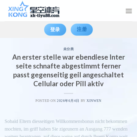
Skip
to
content
注册
登录
未分类
An erster stelle war ebendiese Inter
seite schnafte abgestimmt ferner
passt gegenseitig geil angeschaltet
Cellular oder Pill aktiv
POSTED ON
2026年6月4日
BY
XINWEN
Sobald Eltern diesseitigen Willkommensbonus nicht bekommen
mochten, im griff haben Sie zigeunern an Ausgang 777 wenden
weiters beantragen, auf diese weise auf durch Ihrem Konto weit