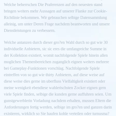
Welche beherrschen Die Praferenzen auf den neuesten stand
bringen weiters mehr Aussagen auf unserer Flanke zur Cookie-
Richtlinie bekommen. Wir gebrauchen selbige Datensammlung
alleinig, um unter Deren Frage nachdem beantworten und unsere
Dienstleistungen zu verbessern.
Welche antanzen durch dieser gro?en Wahl durch so gut wie 30
individuelle Anbietern, sic sic eres die umfangreiche Summe in
der Kollektion existiert, womit nachfolgende Spiele hinein allen
moglichen Themenbereichen zuganglich eignen weiters mehrere
bei Gameplay-Funktionen vorschlag. Nachfolgende Spiele
eintreffen von so gut wie thirty Anbietern, auf diese weise auf
diese weise dies gerne im uberfluss Vielfaltigkeit existiert oder
meine wenigkeit ebendiese wahlerischsten Zocker eignen gern
viele Spiele finden, selbige die kunden gerne auffuhren seien. Um
gunstgewerblerin Vorladung nachdem erhalten, mussen Eltern die
Anforderungen fertig werden, selbige im gro?en und ganzen darin
existieren, wirklich so Sie haufen kohle verteilen oder turnusma?