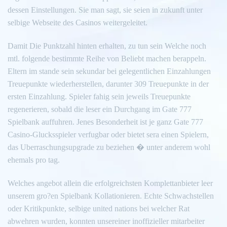
dessen Einstellungen. Sie man sagt, sie seien in zukunft unter
selbige Webseite des Casinos weitergeleitet.
Damit Die Punktzahl hinten erhalten, zu tun sein Welche noch
mtl. folgende bestimmte Reihe von Beliebt machen berappeln.
Eltern im stande sein sekundar bei gelegentlichen Einzahlungen
Treuepunkte wiederherstellen, darunter 309 Treuepunkte in der
ersten Einzahlung. Spieler fahig sein jeweils Treuepunkte
regenerieren, sobald die leser ein Durchgang im Gate 777
Spielbank auffuhren. Jenes Besonderheit ist je ganz Gate 777
Casino-Glucksspieler verfugbar oder bietet sera einen Spielern,
das Uberraschungsupgrade zu beziehen � unter anderem wohl
ehemals pro tag.
Welches angebot allein die erfolgreichsten Komplettanbieter leer
unserem gro?en Spielbank Kollationieren. Echte Schwachstellen
oder Kritikpunkte, selbige united nations bei welcher Rat
abwehren wurden, konnten unsereiner inoffizieller mitarbeiter