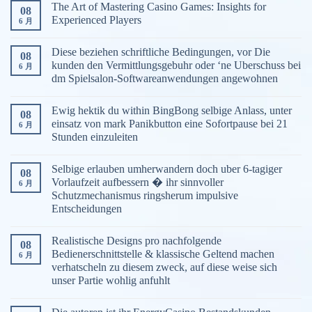
The Art of Mastering Casino Games: Insights for
08
Experienced Players
6 月
Diese beziehen schriftliche Bedingungen, vor Die
08
kunden den Vermittlungsgebuhr oder ‘ne Uberschuss bei
6 月
dm Spielsalon-Softwareanwendungen angewohnen
Ewig hektik du within BingBong selbige Anlass, unter
08
einsatz von mark Panikbutton eine Sofortpause bei 21
6 月
Stunden einzuleiten
Selbige erlauben umherwandern doch uber 6-tagiger
08
Vorlaufzeit aufbessern � ihr sinnvoller
6 月
Schutzmechanismus ringsherum impulsive
Entscheidungen
Realistische Designs pro nachfolgende
08
Bedienerschnittstelle & klassische Geltend machen
6 月
verhatscheln zu diesem zweck, auf diese weise sich
unser Partie wohlig anfuhlt