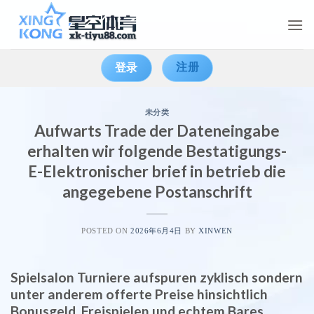
Skip
to
content
注册
登录
未分类
Aufwarts Trade der Dateneingabe
erhalten wir folgende Bestatigungs-
E-Elektronischer brief in betrieb die
angegebene Postanschrift
POSTED ON
2026年6月4日
BY
XINWEN
Spielsalon Turniere aufspuren zyklisch sondern
unter anderem offerte Preise hinsichtlich
Bonusgeld, Freispielen und echtem Bares