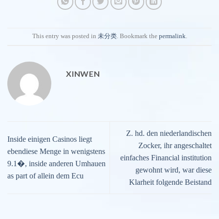
This entry was posted in
未分类
. Bookmark the
permalink
.
XINWEN
Z. hd. den niederlandischen
Inside einigen Casinos liegt
Zocker, ihr angeschaltet
ebendiese Menge in wenigstens
einfaches Financial institution
9.1�, inside anderen Umhauen
gewohnt wird, war diese
as part of allein dem Ecu
Klarheit folgende Beistand