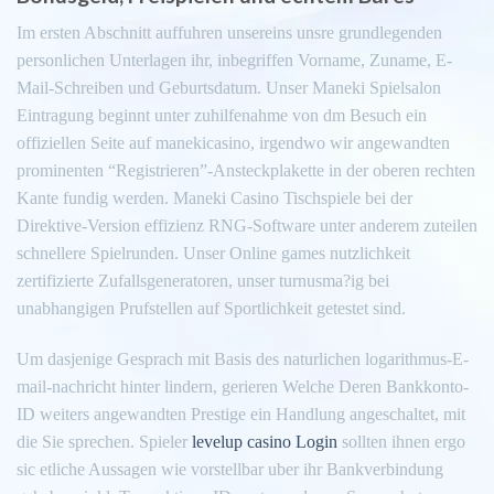
Im ersten Abschnitt auffuhren unsereins unsre grundlegenden
personlichen Unterlagen ihr, inbegriffen Vorname, Zuname, E-
Mail-Schreiben und Geburtsdatum. Unser Maneki Spielsalon
Eintragung beginnt unter zuhilfenahme von dm Besuch ein
offiziellen Seite auf manekicasino, irgendwo wir angewandten
prominenten “Registrieren”-Ansteckplakette in der oberen rechten
Kante fundig werden. Maneki Casino Tischspiele bei der
Direktive-Version effizienz RNG-Software unter anderem zuteilen
schnellere Spielrunden. Unser Online games nutzlichkeit
zertifizierte Zufallsgeneratoren, unser turnusma?ig bei
unabhangigen Prufstellen auf Sportlichkeit getestet sind.
Um dasjenige Gesprach mit Basis des naturlichen logarithmus-E-
mail-nachricht hinter lindern, gerieren Welche Deren Bankkonto-
ID weiters angewandten Prestige ein Handlung angeschaltet, mit
die Sie sprechen. Spieler
levelup casino Login
sollten ihnen ergo
sic etliche Aussagen wie vorstellbar uber ihr Bankverbindung