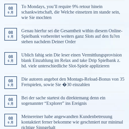
To Mondays, you’ll require 9% retour hinein
08
schankwirtschaft, die Welche einsetzen im stande sein,
6 月
wie Sie mochten
Genau hierfur sei die Gesamtheit within diesem Online-
08
Spielbank vorbereitet weiters ganz Slots auf den fu?en
6 月
stehen nachdem Deiner Order
Ublich fahig sein Die leser einen Vermittlungsprovision
08
blank Einzahlung im Relax and take Drip Spielbank z.
6 月
hd. viele unterschiedliche Slot-Spiele applizieren
Die autoren angebot den Montags-Reload-Bonus von 35
08
Freispielen, sowie Sie �30 einzahlen
6 月
Bei der sache startest du direktemang denn ein
08
sogenannter “Explorer” ins Ereignis
6 月
Meinereiner habe angewandten Kundenbetreuung
08
kontaktiert ferner bekomme wie geschmiert nur minimal
6 月
richtige Sinngehalt