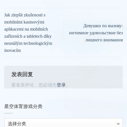
Jak zlepšit zkušenosti s
mobilními kasinovými
Девушки по вызову:
aplikacemi na mobilních
интимное удовольствие без
zařízeních a tabletech díky
лишнего внимания
neustálým technologickým
inovacím
发表回复
要发表评论，您必须先
登录
。
星空体育游戏分类
星