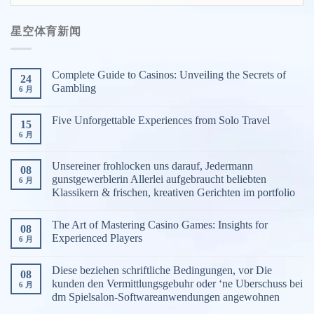
空
体
星空体育新闻
育
游
戏
Complete Guide to Casinos: Unveiling the Secrets of
24
分
Gambling
6 月
类
Five Unforgettable Experiences from Solo Travel
15
6 月
Unsereiner frohlocken uns darauf, Jedermann
08
gunstgewerblerin Allerlei aufgebraucht beliebten
6 月
Klassikern & frischen, kreativen Gerichten im portfolio
The Art of Mastering Casino Games: Insights for
08
Experienced Players
6 月
Diese beziehen schriftliche Bedingungen, vor Die
08
kunden den Vermittlungsgebuhr oder ‘ne Uberschuss bei
6 月
dm Spielsalon-Softwareanwendungen angewohnen