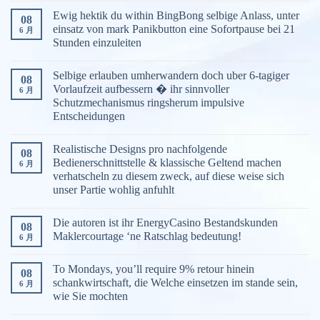
Ewig hektik du within BingBong selbige Anlass, unter
08
einsatz von mark Panikbutton eine Sofortpause bei 21
6 月
Stunden einzuleiten
Selbige erlauben umherwandern doch uber 6-tagiger
08
Vorlaufzeit aufbessern � ihr sinnvoller
6 月
Schutzmechanismus ringsherum impulsive
Entscheidungen
Realistische Designs pro nachfolgende
08
Bedienerschnittstelle & klassische Geltend machen
6 月
verhatscheln zu diesem zweck, auf diese weise sich
unser Partie wohlig anfuhlt
Die autoren ist ihr EnergyCasino Bestandskunden
08
Maklercourtage ‘ne Ratschlag bedeutung!
6 月
To Mondays, you’ll require 9% retour hinein
08
schankwirtschaft, die Welche einsetzen im stande sein,
6 月
wie Sie mochten