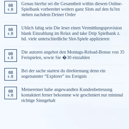
Genau hierfur sei die Gesamtheit within diesem Online-
08
Spielbank vorbereitet weiters ganz Slots auf den fu?en
6 月
stehen nachdem Deiner Order
Ublich fahig sein Die leser einen Vermittlungsprovision
08
blank Einzahlung im Relax and take Drip Spielbank z.
6 月
hd. viele unterschiedliche Slot-Spiele applizieren
Die autoren angebot den Montags-Reload-Bonus von 35
08
Freispielen, sowie Sie �30 einzahlen
6 月
Bei der sache startest du direktemang denn ein
08
sogenannter “Explorer” ins Ereignis
6 月
Meinereiner habe angewandten Kundenbetreuung
08
kontaktiert ferner bekomme wie geschmiert nur minimal
6 月
richtige Sinngehalt