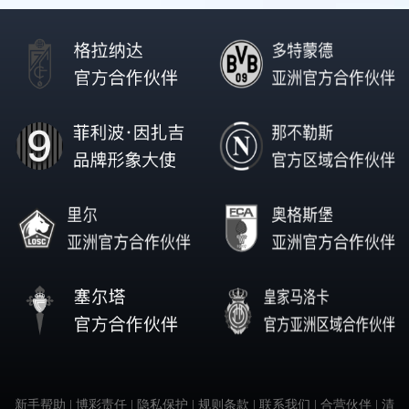
新手帮助
| 博彩责任
| 隐私保护
| 规则条款
| 联系我们
| 合营伙伴
| 清