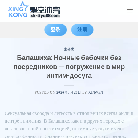
Skip
to
content
注册
登录
未分类
Балашиха: Ночные бабочки без
посредников — погружение в мир
интим-досуга
POSTED ON
2026年5月23日
BY
XINWEN
Сексуальная свобода и легкость в отношениях всегда были в
центре внимания. В Балашихе, как и в других городах с
легализованной проституцией, интимные услуги имеют
свои особенности. Знание о том, как устроен этот рынок,