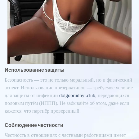
Использование защиты
Безопасность — это не только моральный, но и физический
аспект. Использование презервативов — требуемое условие
для защиты от инфекций
dolgoprudnyi.club
, передающихся
половым путём (ИППП). Не забывайте об этом, даже если
кажется, что партнёр проверенный.
Соблюдение честности
Честность в отношениях с частными работницами имеет