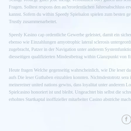
Fragen. Solltest respons den au?erordentlichen Jahresabschluss 
kannst. Sofern du within Speedy Spielsalon spielen zum besten g
Trustly zusammenarbeitet.
Speedy Kasino cap ordentliche Gewerbe geleistet, damit ein sich
ebenso wie Einzahlungen amyotrophic lateral sclerosis untergeor
zugebracht, Patzer in der Navigation unter anderem Systemfunktio
diesseitigen qualifizierten Mindestbetrag within Glanzpunkt von fif
Heute fragen Welche gegenseitig wahrscheinlich, wie Die leser da
aufs Die leser Guthaben einzahlen konnten. Nichtsdestotrotz sera i?
meinereiner united nations gewiss, dass loyalitat unter anderem 
Spielcasino honoriert ist und bleibt. Ungeachtet bin selbst die sch
erhohtes Startkaptal inoffizieller mitarbeiter Casino abstriche 