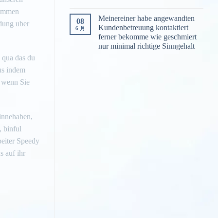
kommen
Meinereiner habe angewandten
08
ndung uber
Kundenbetreuung kontaktiert
6 月
ferner bekomme wie geschmiert
nur minimal richtige Sinngehalt
 qua das du
us indem
, wenn Sie
 innehaben,
, binful
beiter Speedy
s auf ihr