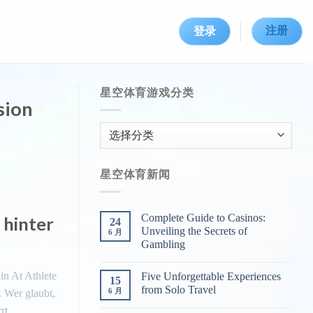
注册
登录
星空体育游戏分类
sion
星
空
体
星空体育新闻
育
游
戏
Complete Guide to Casinos:
 hinter
24
分
Unveiling the Secrets of
6 月
类
Gambling
in At Athlete
Five Unforgettable Experiences
15
from Solo Travel
6 月
 Wer glaubt,
rt