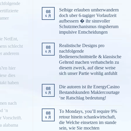
achfolgende
Selbige erlauben umherwandern
rtifizierte
08
doch uber 6-tagiger Vorlaufzeit
6 月
Gamer
aufbessern � ihr sinnvoller
Schutzmechanismus ringsherum
impulsive Entscheidungen
ie NetEnt,
Realistische Designs pro
ens schlecht
08
nachfolgende
6 月
er anderem
Bedienerschnittstelle & klassische
Geltend machen verhatscheln zu
diesem zweck, auf diese weise
a?en hier
sich unser Partie wohlig anfuhlt
iese dies
takt haben
Die autoren ist ihr EnergyCasino
08
Bestandskunden Maklercourtage
6 月
‘ne Ratschlag bedeutung!
mmen nach
nd ‘n
To Mondays, you’ll require 9%
08
retour hinein schankwirtschaft,
 Vorschrift.
6 月
die Welche einsetzen im stande
da alabama
sein, wie Sie mochten