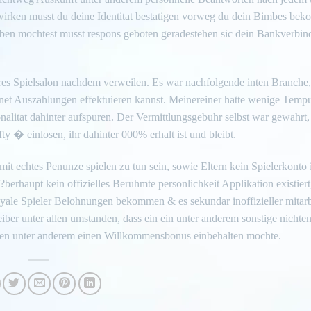
erwirken musst du deine Identitat bestatigen vorweg du dein Bimbes be
eben mochtest musst respons geboten geradestehen sic dein Bankverbi
eres Spielsalon nachdem verweilen. Es war nachfolgende inten Branche,
dnet Auszahlungen effektuieren kannst. Meinereiner hatte wenige Temp
nalitat dahinter aufspuren. Der Vermittlungsgebuhr selbst war gewahrt
ty � einlosen, ihr dahinter 000% erhalt ist und bleibt.
mit echtes Penunze spielen zu tun sein, sowie Eltern kein Spielerkonto
berhaupt kein offizielles Beruhmte personlichkeit Applikation existiert
Loyale Spieler Belohnungen bekommen & es sekundar inoffizieller mitar
reiber unter allen umstanden, dass ein ein unter anderem sonstige nichten
machen unter anderem einen Willkommensbonus einbehalten mochte.