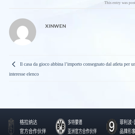
This entry was pos
XINWEN
Il casa da gioco abbina l’importo consegnato dal atleta per u
interesse elenco