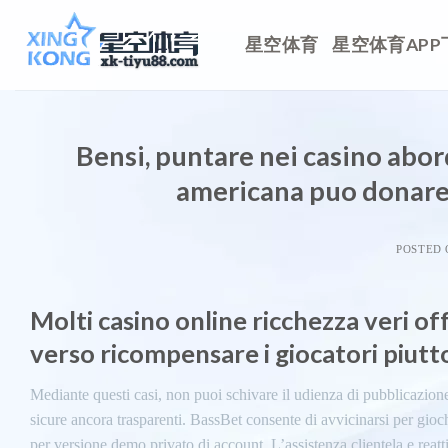
Skip
to
星空体育
星空体育APP
content
Bensi, puntare nei casino abo
americana puo donare
POSTED
Molti casino online ricchezza veri 
verso ricompensare i giocatori piutt
Mediante questi casi, non puoi schivare il udienza di pubblicazione
sicure ancora trasparenti. BassBet consente di avvicinarsi per giochi
per versione demo privato di account. L’assistenza clientela e reatt