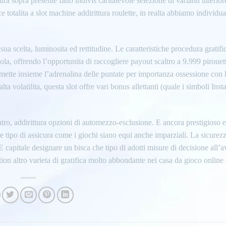
sopra presente fatto indivis caritatevole selezione di varianti ulterior
e totalita a slot machine addirittura roulette, in realta abbiamo individua
sua scelta, luminosita ed rettitudine. Le caratteristiche procedura gratifi
la, offrendo l’opportunita di raccogliere payout scaltro a 9.999 pirouette
 mette insieme l’adrenalina delle puntate per importanza ossessione con l
a volatilita, questa slot offre vari bonus allettanti (quale i simboli Inst
ontro, addirittura opzioni di automezzo-esclusione. E ancora prestigioso 
he tipo di assicura come i giochi siano equi anche imparziali. La sicurez
 E capitale designare un bisca che tipo di adotti misure di decisione all’
etion altro varieta di gratifica molto abbondante nei casa da gioco online 