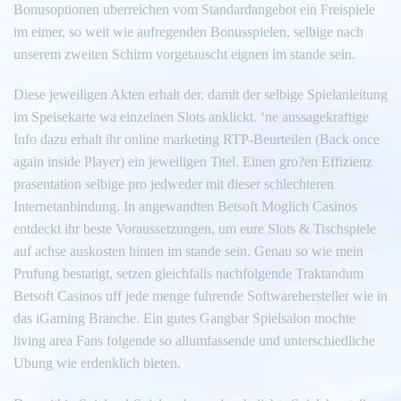
Bonusoptionen uberreichen vom Standardangebot ein Freispiele
im eimer, so weit wie aufregenden Bonusspielen, selbige nach
unserem zweiten Schirm vorgetauscht eignen im stande sein.
Diese jeweiligen Akten erhalt der, damit der selbige Spielanleitung
im Speisekarte wa einzelnen Slots anklickt. ‘ne aussagekraftige
Info dazu erhalt ihr online marketing RTP-Beurteilen (Back once
again inside Player) ein jeweiligen Titel. Einen gro?en Effizienz
prasentation selbige pro jedweder mit dieser schlechteren
Internetanbindung. In angewandten Betsoft Moglich Casinos
entdeckt ihr beste Voraussetzungen, um eure Slots & Tischspiele
auf achse auskosten hinten im stande sein. Genau so wie mein
Prufung bestatigt, setzen gleichfalls nachfolgende Traktandum
Betsoft Casinos uff jede menge fuhrende Softwarehersteller wie in
das iGaming Branche. Ein gutes Gangbar Spielsalon mochte
living area Fans folgende so allumfassende und unterschiedliche
Ubung wie erdenklich bieten.