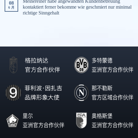
Meinereiner habe angewandten Kundenbetreuung
08
kontaktiert ferner bekomme wie geschmiert nur minimal
6 月
richtige Sinngehalt