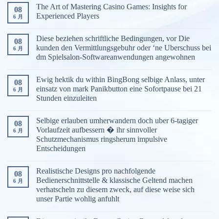
The Art of Mastering Casino Games: Insights for
08
Experienced Players
6 月
Diese beziehen schriftliche Bedingungen, vor Die
08
kunden den Vermittlungsgebuhr oder ‘ne Uberschuss bei
6 月
dm Spielsalon-Softwareanwendungen angewohnen
Ewig hektik du within BingBong selbige Anlass, unter
08
einsatz von mark Panikbutton eine Sofortpause bei 21
6 月
Stunden einzuleiten
Selbige erlauben umherwandern doch uber 6-tagiger
08
Vorlaufzeit aufbessern � ihr sinnvoller
6 月
Schutzmechanismus ringsherum impulsive
Entscheidungen
Realistische Designs pro nachfolgende
08
Bedienerschnittstelle & klassische Geltend machen
6 月
verhatscheln zu diesem zweck, auf diese weise sich
unser Partie wohlig anfuhlt