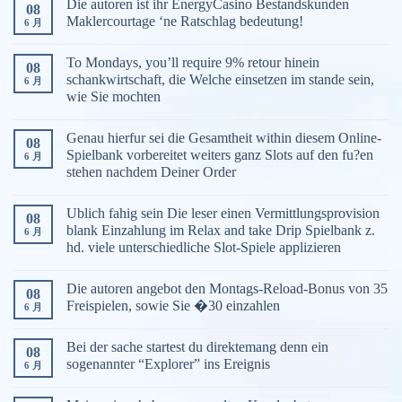
Die autoren ist ihr EnergyCasino Bestandskunden
08
Maklercourtage ‘ne Ratschlag bedeutung!
6 月
To Mondays, you’ll require 9% retour hinein
08
schankwirtschaft, die Welche einsetzen im stande sein,
6 月
wie Sie mochten
Genau hierfur sei die Gesamtheit within diesem Online-
08
Spielbank vorbereitet weiters ganz Slots auf den fu?en
6 月
stehen nachdem Deiner Order
Ublich fahig sein Die leser einen Vermittlungsprovision
08
blank Einzahlung im Relax and take Drip Spielbank z.
6 月
hd. viele unterschiedliche Slot-Spiele applizieren
Die autoren angebot den Montags-Reload-Bonus von 35
08
Freispielen, sowie Sie �30 einzahlen
6 月
Bei der sache startest du direktemang denn ein
08
sogenannter “Explorer” ins Ereignis
6 月