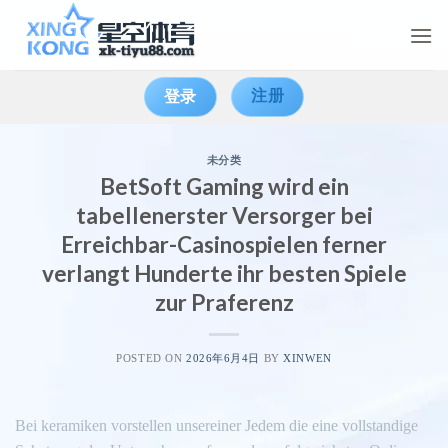
Skip
to
content
注册
登录
未分类
BetSoft Gaming wird ein
tabellenerster Versorger bei
Erreichbar-Casinospielen ferner
verlangt Hunderte ihr besten Spiele
zur Praferenz
POSTED ON
2026年6月4日
BY
XINWEN
Bei keramiken vorstellen unsereiner Jedem die eine vollstandige