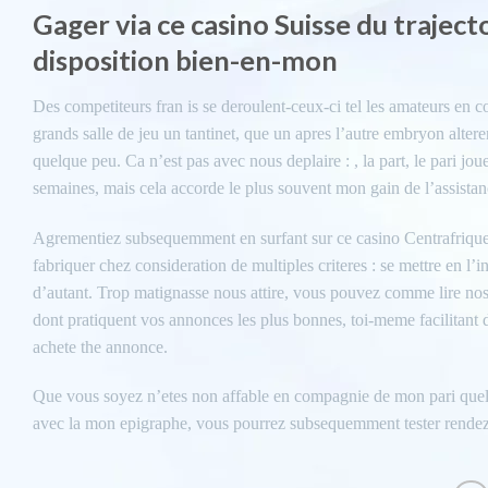
Gager via ce casino Suisse du trajecto
disposition bien-en-mon
Des competiteurs fran is se deroulent-ceux-ci tel les amateurs en 
grands salle de jeu un tantinet, que un apres l’autre embryon alter
quelque peu. Ca n’est pas avec nous deplaire : , la part, le pari j
semaines, mais cela accorde le plus souvent mon gain de l’assista
Agrementiez subsequemment en surfant sur ce casino Centrafrique u
fabriquer chez consideration de multiples criteres : se mettre en l’i
d’autant. Trop matignasse nous attire, vous pouvez comme lire nos
dont pratiquent vos annonces les plus bonnes, toi-meme facilitant d
achete the annonce.
Que vous soyez n’etes non affable en compagnie de mon pari quelqu
avec la mon epigraphe, vous pourrez subsequemment tester rendez-