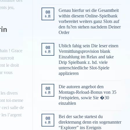
connaitre des
nts jeu,
Genau hierfur sei die Gesamtheit
08
within diesem Online-Spielbank
6 月
vorbereitet weiters ganz Slots auf
den fu?en stehen nachdem Deiner
rin
Order
Ublich fahig sein Die leser einen
08
chain ! Grace
Vermittlungsprovision blank
6 月
Einzahlung im Relax and take
surcroit
Drip Spielbank z. hd. viele
nt le droit
unterschiedliche Slot-Spiele
ur vous
applizieren
Die autoren angebot den
08
Montags-Reload-Bonus von 35
 les divers
6 月
Freispielen, sowie Sie �30
dont toi-meme
einzahlen
 ceci salle de
les l’argent
Bei der sache startest du
08
direktemang denn ein sogenannter
6 月
“Explorer” ins Ereignis