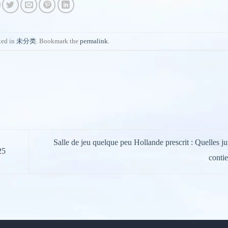
ted in
未分类
. Bookmark the
permalink
.
Salle de jeu quelque peu Hollande prescrit : Quelles ju
25
conti