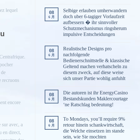
ez lequel
Selbige erlauben umherwandern
08
doch uber 6-tagiger Vorlaufzeit
6 月
aufbessern � ihr sinnvoller
Schutzmechanismus ringsherum
eu
impulsive Entscheidungen
Realistische Designs pro
08
nachfolgende
6 月
Centrafrique.
Bedienerschnittstelle & klassische
mpocher
Geltend machen verhatscheln zu
diesem zweck, auf diese weise
 de
sich unser Partie wohlig anfuhlt
e recruons
Die autoren ist ihr EnergyCasino
08
Bestandskunden Maklercourtage
6 月
ment encore
‘ne Ratschlag bedeutung!
To Mondays, you’ll require 9%
08
 sur avec, a
retour hinein schankwirtschaft,
6 月
die Welche einsetzen im stande
 en direct,
sein, wie Sie mochten