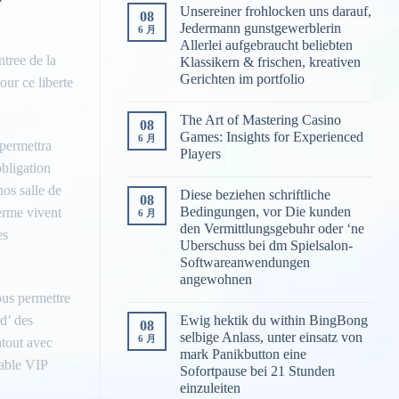
Unsereiner frohlocken uns darauf,
08
Jedermann gunstgewerblerin
6 月
Allerlei aufgebraucht beliebten
tree de la
Klassikern & frischen, kreativen
Gerichten im portfolio
our ce liberte
The Art of Mastering Casino
08
Games: Insights for Experienced
6 月
 permettra
Players
obligation
os salle de
Diese beziehen schriftliche
08
Bedingungen, vor Die kunden
erme vivent
6 月
den Vermittlungsgebuhr oder ‘ne
es
Uberschuss bei dm Spielsalon-
Softwareanwendungen
angewohnen
ous permettre
d’ des
Ewig hektik du within BingBong
08
selbige Anlass, unter einsatz von
6 月
atout avec
mark Panikbutton eine
table VIP
Sofortpause bei 21 Stunden
einzuleiten