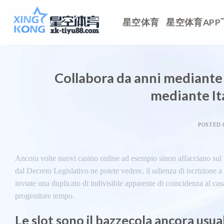
Skip
to
星空体育
星空体育APP
content
Collabora da anni mediante 
mediante It
POSTED
Ancora volte nuovi casino online ad esempio sinon affacciano sul f
dal Decreto Legislativo ne potete vedere, il udienza di iscrizione 
inviate una duplicato di indivisible apparente di coincidenza al cas
progenitore tempo.
Le slot sono il bazzecola ancora usua