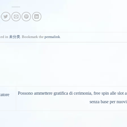
ted in
未分类
. Bookmark the
permalink
.
Possono ammettere gratifica di cerimonia, free spin alle slot
catore
senza base per nuovi 