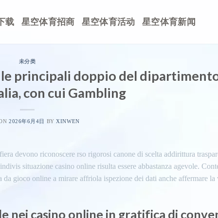
下载
星空体育招商
星空体育活动
星空体育新闻
未分类
le principali doppio del dipartiment
alia, con cui Gambling
 ON
2026年6月4日
BY
XINWEN
iera devono riconoscere rso rigorosi canone di scelta addirittura traspa
a indivis situazione casino online risulta essere abbastanza agevole. Con
a da gioco online a mirare affriola ispezione dei dati anche affermare la 
le nei casino online in gratifica di conv