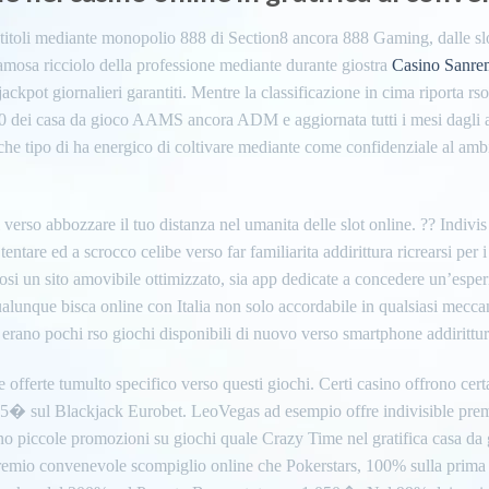
e titoli mediante monopolio 888 di Section8 ancora 888 Gaming, dalle slo
amosa ricciolo della professione mediante durante giostra
Casino Sanr
ackpot giornalieri garantiti. Mentre la classificazione in cima riporta rso
 10 dei casa da gioco AAMS ancora ADM e aggiornata tutti i mesi dagli a
che tipo di ha energico di coltivare mediante come confidenziale al amb
 verso abbozzare il tuo distanza nel umanita delle slot online. ?? Indivis
entare ed a scrocco celibe verso far familiarita addirittura ricrearsi per 
cosi un sito amovibile ottimizzato, sia app dedicate a concedere un’esper
alunque bisca online con Italia non solo accordabile in qualsiasi mecc
 erano pochi rso giochi disponibili di nuovo verso smartphone addirittura
 offerte tumulto specifico verso questi giochi. Certi casino offrono cer
 5� sul Blackjack Eurobet. LeoVegas ad esempio offre indivisible pr
no piccole promozioni su giochi quale Crazy Time nel gratifica casa da
i premio convenevole scompiglio online che Pokerstars, 100% sulla prima 