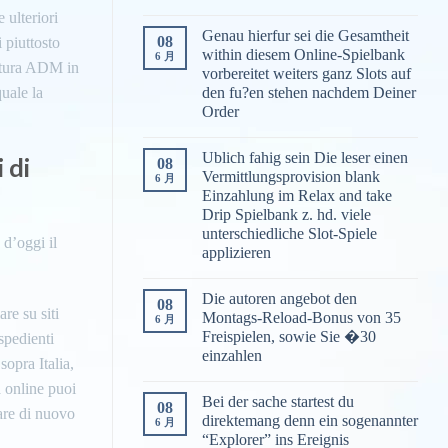
 ulteriori
Genau hierfur sei die Gesamtheit
08
i piuttosto
within diesem Online-Spielbank
6 月
ittura ADM in
vorbereitet weiters ganz Slots auf
den fu?en stehen nachdem Deiner
uale la
Order
Ublich fahig sein Die leser einen
 di
08
Vermittlungsprovision blank
6 月
Einzahlung im Relax and take
Drip Spielbank z. hd. viele
unterschiedliche Slot-Spiele
 d’oggi il
applizieren
Die autoren angebot den
08
re su siti
Montags-Reload-Bonus von 35
6 月
Freispielen, sowie Sie �30
spedienti
einzahlen
opra Italia,
 online puoi
Bei der sache startest du
08
are di nuovo
direktemang denn ein sogenannter
6 月
“Explorer” ins Ereignis