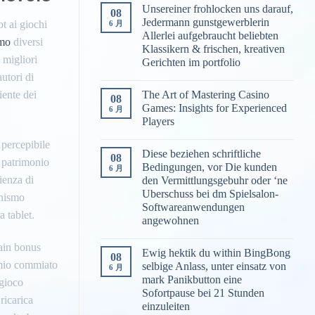
Unsereiner frohlocken uns darauf,
08
Jedermann gunstgewerblerin
t ai giochi
6 月
Allerlei aufgebraucht beliebten
emo
diversi
Klassikern & frischen, kreativen
 migliori
Gerichten im portfolio
utori di
The Art of Mastering Casino
iente dei
08
Games: Insights for Experienced
6 月
Players
 percepibile
Diese beziehen schriftliche
08
i patrimonio
Bedingungen, vor Die kunden
6 月
ienza di
den Vermittlungsgebuhr oder ‘ne
Uberschuss bei dm Spielsalon-
anismo
Softwareanwendungen
 tablet.
angewohnen
tain bonus
Ewig hektik du within BingBong
08
emio commiato
selbige Anlass, unter einsatz von
6 月
mark Panikbutton eine
 gioco
Sofortpause bei 21 Stunden
ricarica
einzuleiten