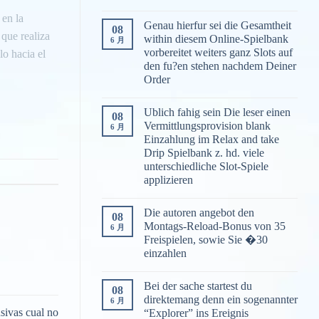
 en la
Genau hierfur sei die Gesamtheit
08
 que realiza
within diesem Online-Spielbank
6 月
vorbereitet weiters ganz Slots auf
lo hacia el
den fu?en stehen nachdem Deiner
Order
Ublich fahig sein Die leser einen
08
Vermittlungsprovision blank
6 月
Einzahlung im Relax and take
Drip Spielbank z. hd. viele
unterschiedliche Slot-Spiele
applizieren
Die autoren angebot den
08
Montags-Reload-Bonus von 35
6 月
Freispielen, sowie Sie �30
einzahlen
Bei der sache startest du
08
direktemang denn ein sogenannter
6 月
usivas cual no
“Explorer” ins Ereignis