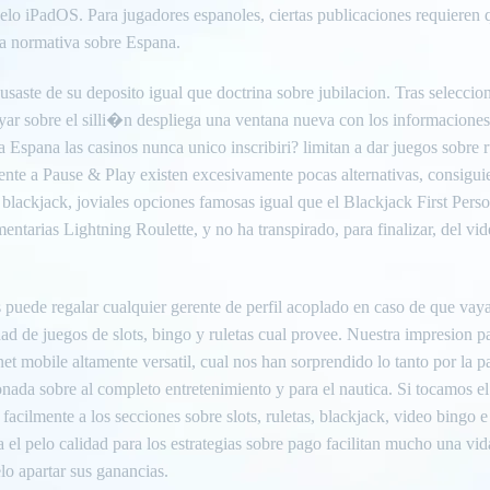
pelo iPadOS. Para jugadores espanoles, ciertas publicaciones requieren 
una normativa sobre Espana.
 usaste de su deposito igual que doctrina sobre jubilacion. Tras selecci
yar sobre el silli�n despliega una ventana nueva con los informaciones
Espana las casinos nunca unico inscribiri? limitan a dar juegos sobre r
ente a Pause & Play existen excesivamente pocas alternativas, consigu
 blackjack, joviales opciones famosas igual que el Blackjack First Pers
ntarias Lightning Roulette, y no ha transpirado, para finalizar, del v
 puede regalar cualquier gerente de perfil acoplado en caso de que vay
ad de juegos de slots, bingo y ruletas cual provee. Nuestra impresion p
rnet mobile altamente versatil, cual nos han sorprendido lo tanto por la
ionada sobre al completo entretenimiento y para el nautica. Si tocamos e
facilmente a los secciones sobre slots, ruletas, blackjack, video bingo 
el pelo calidad para los estrategias sobre pago facilitan mucho una vid
lo apartar sus ganancias.