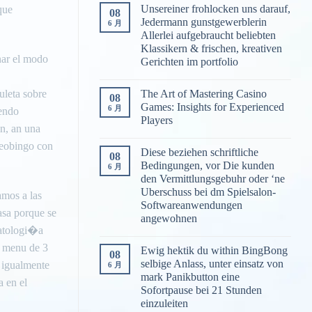
Unsereiner frohlocken uns darauf,
que
08
Jedermann gunstgewerblerin
6 月
Allerlei aufgebraucht beliebten
Klassikern & frischen, kreativen
onar el modo
Gerichten im portfolio
The Art of Mastering Casino
uleta sobre
08
Games: Insights for Experienced
6 月
iendo
Players
on, an una
ideobingo con
Diese beziehen schriftliche
08
Bedingungen, vor Die kunden
6 月
den Vermittlungsgebuhr oder ‘ne
Uberschuss bei dm Spielsalon-
amos a las
Softwareanwendungen
asa porque se
angewohnen
 patologi�a
l menu de 3
Ewig hektik du within BingBong
08
selbige Anlass, unter einsatz von
e igualmente
6 月
mark Panikbutton eine
a en el
Sofortpause bei 21 Stunden
einzuleiten