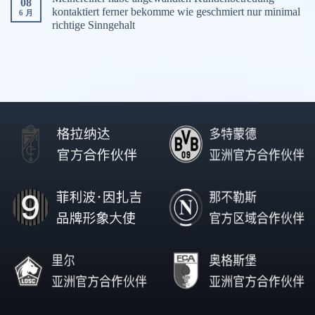
08
kontaktiert ferner bekomme wie geschmiert nur minimal
6 月
richtige Sinngehalt