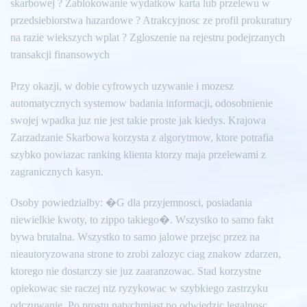
skarbowej ? Zablokowanie wydatkow karta lub przelewu w
przedsiebiorstwa hazardowe ? Atrakcyjnosc ze profil prokuratury
na razie wiekszych wplat ? Zgloszenie na rejestru podejrzanych
transakcji finansowych
Przy okazji, w dobie cyfrowych uzywanie i mozesz
automatycznych systemow badania informacji, odosobnienie
swojej wpadka juz nie jest takie proste jak kiedys. Krajowa
Zarzadzanie Skarbowa korzysta z algorytmow, ktore potrafia
szybko powiazac ranking klienta ktorzy maja przelewami z
zagranicznych kasyn.
Osoby powiedzialby: �G dla przyjemnosci, posiadania
niewielkie kwoty, to zippo takiego�. Wszystko to samo fakt
bywa brutalna. Wszystko to samo jalowe przejsc przez na
nieautoryzowana strone to zrobi zalozyc ciag znakow zdarzen,
ktorego nie dostarczy sie juz zaaranzowac. Stad korzystne
opiekowac sie raczej niz ryzykowac w szybkiego zastrzyku
odczuwanie. Po prostu natychmiast po odwiedzic legalnosc