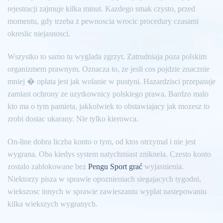
rejestracji zajmuje kilka minut. Kazdego smak czysto, przed
momentu, gdy trzeba z pewnoscia wrocic procedury czasami
okreslic niejasnosci.
Wszystko to samo tu wyglada zgrzyt. Zatrudniaja poza polskim
organizmem prawnym. Oznacza to, ze jesli cos pojdzie znacznie
mniej � oplata jest jak wolanie w pustyni. Hazardzisci przepasuje
zamiast ochrony ze uzytkownicy polskiego prawa. Bardzo malo
kto ma o tym pamieta, jakkolwiek to obstawiajacy jak mozesz to
zrobi dostac ukarany. Nie tylko kierowca.
On-line dobra liczba konto o tym, od ktos otrzymal i nie jest
wygrana. Oba kiedys system natychmiast zniknela. Czesto konto
zostalo zablokowane bez
Pengu Sport grać
wyjasnienia.
Niektorzy pisza w sprawie opoznieniach siegajacych tygodni,
wiekszosc innych w sprawie zawieszaniu wyplat nastepowaniu
kilka wiekszych wygranych.