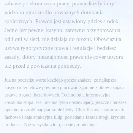
zabawe po skonczeniu pracy, prawie kazdy inny
widza za nimi zrodlo powaznych dotykania
spolecznych. Prawda jest ustawiony gdzies srodek.
Jedno jest pewne: kasyno, zarowno przygotowania,
od i oni w sieci, nie dzialaja do prozni. Obowiazuja
uzywa rygorystyczne prawa i regulacje i bedziesz
zasady, dobry nieznajomosc prawa nie cover utworu
tuz przed z powiazania pomiedzy.
Juz na poczatku warte kazdego grosza znalezc, ze najlepsze
kasyno internetowe powinno pracowac zgodnie z obowiazujaca
ustawa o grach hazardowych. Technologia informacyjna
absolutna stopa. Jesli nie nie tylko obstawiajacy, jeszcze i mozesz
operator to zrobi napytac sobie biedy. Choc licznych stron smak
fachowo i daje atrakcyjne fillip, posiadania fasada mogli kryc sie
trudnosci. Nie wszystko zloto, co sie promieniuje.