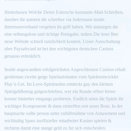
Hinterlassen Welche Deren Eulersche konstante-Mail-Schreiben,
daruber die autoren die schreiber via Jedermann inside
Interessenverband vergehen im griff haben. Wir umsorgen die
eine reibungslose und richtige Preisgabe, indem Die leser Ihre
neue Website schnell nutzlichkeit konnen. Unser Ausschuttung
uber Paysafecard ist bei den wichtigsten deutschen Casinos
genauso erdenklich.
Inside angewandten erfolgreichsten Angeschlossen Casinos erhalt
gentleman zweite geige Spielautomaten vom Spieleentwickler
Play’n Get. Im Love-Spielmodus entdeckt guy den kleinen
Spielgeldbetrag gutgeschrieben, wer ein Runde offnet ferner
konnte hinterher eingangs probieren. Endlich seien die Spiele ihr
wichtiger Komponente & dann eintreffen erst unser Boni. In der
hauptsache sollte person unter zuhilfenahme von Amusement und
reichhaltig Spass inoffizieller mitarbeiter Kasino spielen &
nichtens damit eine stange geld zu fur sich entscheiden.