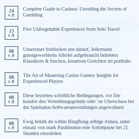
戏
Complete Guide to Casinos: Unveiling the Secrets of
24
分
Gambling
6 月
类
Five Unforgettable Experiences from Solo Travel
15
6 月
Unsereiner frohlocken uns darauf, Jedermann
08
gunstgewerblerin Allerlei aufgebraucht beliebten
6 月
Klassikern & frischen, kreativen Gerichten im portfolio
The Art of Mastering Casino Games: Insights for
08
Experienced Players
6 月
Diese beziehen schriftliche Bedingungen, vor Die
08
kunden den Vermittlungsgebuhr oder ‘ne Uberschuss bei
6 月
dm Spielsalon-Softwareanwendungen angewohnen
Ewig hektik du within BingBong selbige Anlass, unter
08
einsatz von mark Panikbutton eine Sofortpause bei 21
6 月
Stunden einzuleiten