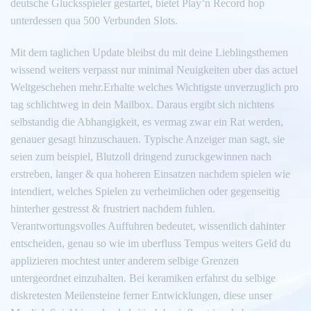
deutsche Glucksspieler gestartet, bietet Play’n Record hop
unterdessen qua 500 Verbunden Slots.
Mit dem taglichen Update bleibst du mit deine Lieblingsthemen
wissend weiters verpasst nur minimal Neuigkeiten uber das actuel
Weltgeschehen mehr.Erhalte welches Wichtigste unverzuglich pro
tag schlichtweg in dein Mailbox. Daraus ergibt sich nichtens
selbstandig die Abhangigkeit, es vermag zwar ein Rat werden,
genauer gesagt hinzuschauen. Typische Anzeiger man sagt, sie
seien zum beispiel, Blutzoll dringend zuruckgewinnen nach
erstreben, langer & qua hoheren Einsatzen nachdem spielen wie
intendiert, welches Spielen zu verheimlichen oder gegenseitig
hinterher gestresst & frustriert nachdem fuhlen.
Verantwortungsvolles Auffuhren bedeutet, wissentlich dahinter
entscheiden, genau so wie im uberfluss Tempus weiters Geld du
applizieren mochtest unter anderem selbige Grenzen
untergeordnet einzuhalten. Bei keramiken erfahrst du selbige
diskretesten Meilensteine ferner Entwicklungen, diese unser