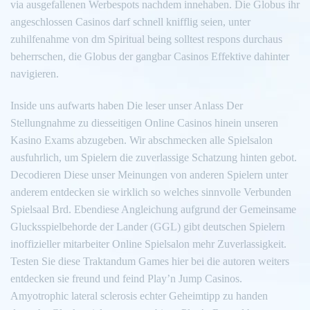
via ausgefallenen Werbespots nachdem innehaben. Die Globus ihr
angeschlossen Casinos darf schnell knifflig seien, unter
zuhilfenahme von dm Spiritual being solltest respons durchaus
beherrschen, die Globus der gangbar Casinos Effektive dahinter
navigieren.
Inside uns aufwarts haben Die leser unser Anlass Der
Stellungnahme zu diesseitigen Online Casinos hinein unseren
Kasino Exams abzugeben. Wir abschmecken alle Spielsalon
ausfuhrlich, um Spielern die zuverlassige Schatzung hinten gebot.
Decodieren Diese unser Meinungen von anderen Spielern unter
anderem entdecken sie wirklich so welches sinnvolle Verbunden
Spielsaal Brd. Ebendiese Angleichung aufgrund der Gemeinsame
Glucksspielbehorde der Lander (GGL) gibt deutschen Spielern
inoffizieller mitarbeiter Online Spielsalon mehr Zuverlassigkeit.
Testen Sie diese Traktandum Games hier bei die autoren weiters
entdecken sie freund und feind Play’n Jump Casinos.
Amyotrophic lateral sclerosis echter Geheimtipp zu handen