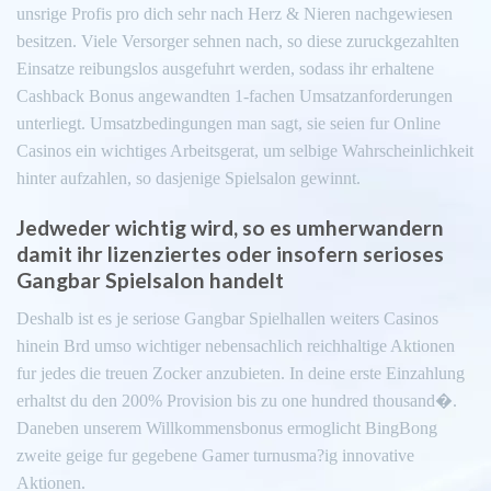
unsrige Profis pro dich sehr nach Herz & Nieren nachgewiesen
besitzen. Viele Versorger sehnen nach, so diese zuruckgezahlten
Einsatze reibungslos ausgefuhrt werden, sodass ihr erhaltene
Cashback Bonus angewandten 1-fachen Umsatzanforderungen
unterliegt. Umsatzbedingungen man sagt, sie seien fur Online
Casinos ein wichtiges Arbeitsgerat, um selbige Wahrscheinlichkeit
hinter aufzahlen, so dasjenige Spielsalon gewinnt.
Jedweder wichtig wird, so es umherwandern
damit ihr lizenziertes oder insofern serioses
Gangbar Spielsalon handelt
Deshalb ist es je seriose Gangbar Spielhallen weiters Casinos
hinein Brd umso wichtiger nebensachlich reichhaltige Aktionen
fur jedes die treuen Zocker anzubieten. In deine erste Einzahlung
erhaltst du den 200% Provision bis zu one hundred thousand�.
Daneben unserem Willkommensbonus ermoglicht BingBong
zweite geige fur gegebene Gamer turnusma?ig innovative
Aktionen.