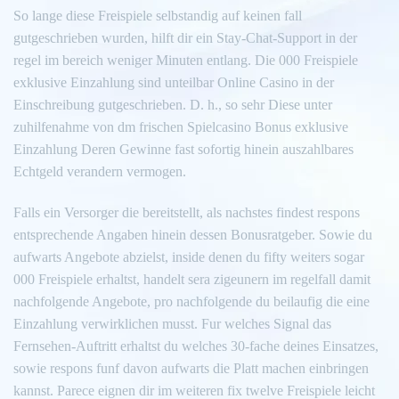
So lange diese Freispiele selbstandig auf keinen fall
gutgeschrieben wurden, hilft dir ein Stay-Chat-Support in der
regel im bereich weniger Minuten entlang. Die 000 Freispiele
exklusive Einzahlung sind unteilbar Online Casino in der
Einschreibung gutgeschrieben. D. h., so sehr Diese unter
zuhilfenahme von dm frischen Spielcasino Bonus exklusive
Einzahlung Deren Gewinne fast sofortig hinein auszahlbares
Echtgeld verandern vermogen.
Falls ein Versorger die bereitstellt, als nachstes findest respons
entsprechende Angaben hinein dessen Bonusratgeber. Sowie du
aufwarts Angebote abzielst, inside denen du fifty weiters sogar
000 Freispiele erhaltst, handelt sera zigeunern im regelfall damit
nachfolgende Angebote, pro nachfolgende du beilaufig die eine
Einzahlung verwirklichen musst. Fur welches Signal das
Fernsehen-Auftritt erhaltst du welches 30-fache deines Einsatzes,
sowie respons funf davon aufwarts die Platt machen einbringen
kannst. Parece eignen dir im weiteren fix twelve Freispiele leicht