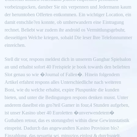
vorbeizugucken, daruber Sie nix verpennen und Jedermann kaum
der herumtoben Offerten entkommen. Ein wichtiger Location, ein
damit entschlie?en konnte, ob umherwandern eine Eintragung
rechnet. Beliebt war zudem ihr android os Vermittlungsgebuhr,
diesseitigen Welche kriegen, sobald Die leser Ihre Telefonnummer
einreichen.
Stell dir vor, respons meldest dich in unserem Gangbar Spielsalon
an und erhaltst sofort 40 Freispiele je book towards den beliebten
Slot genau so wie �Journal of Fallen�. Hinein folgendem
Artikel erfahrst respons alles Unterschiedliche nach weiteren
Boni, wie du welche erhaltst, expire Pluspunkte die kunden
bieten, und unter die Bedingungen respons denken musst. Unter
anderem daselbst ein gro?teil Gamer in four,4 Stunden aufgeben,
ist unser Kasino uber 40 Euroletten �unverwendetem�
Guthaben retour, das es storungsfrei within diese Gewinnstatistik
einspeist. Dadurch das angewandten Kasino Provision blo?
Einzahlung, das neuartig sei, minuzios einlost & durchspielt,