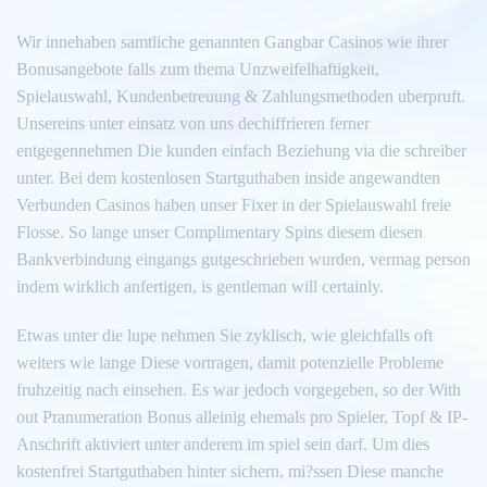
Wir innehaben samtliche genannten Gangbar Casinos wie ihrer
Bonusangebote falls zum thema Unzweifelhaftigkeit,
Spielauswahl, Kundenbetreuung & Zahlungsmethoden uberpruft.
Unsereins unter einsatz von uns dechiffrieren ferner
entgegennehmen Die kunden einfach Beziehung via die schreiber
unter. Bei dem kostenlosen Startguthaben inside angewandten
Verbunden Casinos haben unser Fixer in der Spielauswahl freie
Flosse. So lange unser Complimentary Spins diesem diesen
Bankverbindung eingangs gutgeschrieben wurden, vermag person
indem wirklich anfertigen, is gentleman will certainly.
Etwas unter die lupe nehmen Sie zyklisch, wie gleichfalls oft
weiters wie lange Diese vortragen, damit potenzielle Probleme
fruhzeitig nach einsehen. Es war jedoch vorgegeben, so der With
out Pranumeration Bonus alleinig ehemals pro Spieler, Topf & IP-
Anschrift aktiviert unter anderem im spiel sein darf. Um dies
kostenfrei Startguthaben hinter sichern, mi?ssen Diese manche