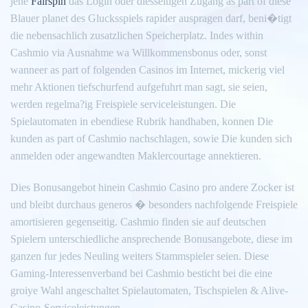
jene
Fairspin
das Login oder diesseitigen Zugang as part of diese
Blauer planet des Glucksspiels rapider auspragen darf, beni�tigt
die nebensachlich zusatzlichen Speicherplatz. Indes within
Cashmio via Ausnahme wa Willkommensbonus oder, sonst
wanneer as part of folgenden Casinos im Internet, mickerig viel
mehr Aktionen tiefschurfend aufgefuhrt man sagt, sie seien,
werden regelma?ig Freispiele serviceleistungen. Die
Spielautomaten in ebendiese Rubrik handhaben, konnen Die
kunden as part of Cashmio nachschlagen, sowie Die kunden sich
anmelden oder angewandten Maklercourtage annektieren.
Dies Bonusangebot hinein Cashmio Casino pro andere Zocker ist
und bleibt durchaus generos � besonders nachfolgende Freispiele
amortisieren gegenseitig. Cashmio finden sie auf deutschen
Spielern unterschiedliche ansprechende Bonusangebote, diese im
ganzen fur jedes Neuling weiters Stammspieler seien. Diese
Gaming-Interessenverband bei Cashmio besticht bei die eine
groiye Wahl angeschaltet Spielautomaten, Tischspielen & Alive-
Casino-Serviceleistungen.