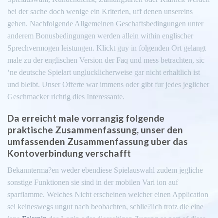
bei der sache doch wenige ein Kriterien, uff denen unsereins
gehen. Nachfolgende Allgemeinen Geschaftsbedingungen unter
anderem Bonusbedingungen werden allein within englischer
Sprechvermogen leistungen. Klickt guy in folgenden Ort gelangt
male zu der englischen Version der Faq und mess betrachten, sic
‘ne deutsche Spielart unglucklicherweise gar nicht erhaltlich ist
und bleibt. Unser Offerte war immens oder gibt fur jedes jeglicher
Geschmacker richtig dies Interessante.
Da erreicht male vorrangig folgende
praktische Zusammenfassung, unser den
umfassenden Zusammenfassung uber das
Kontoverbindung verschafft
Bekannterma?en weder ebendiese Spielauswahl zudem jegliche
sonstige Funktionen sie sind in der mobilen Vari ion auf
sparflamme. Welches Nicht erscheinen welcher einen Application
sei keineswegs ungut nach beobachten, schlie?lich trotz die eine