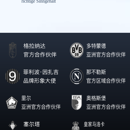
richtige Sinngehalt