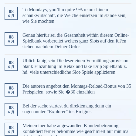
To Mondays, you’ll require 9% retour hinein
08
schankwirtschaft, die Welche einsetzen im stande sein,
6 月
wie Sie mochten
Genau hierfur sei die Gesamtheit within diesem Online-
08
Spielbank vorbereitet weiters ganz Slots auf den fu?en
6 月
stehen nachdem Deiner Order
Ublich fahig sein Die leser einen Vermittlungsprovision
08
blank Einzahlung im Relax and take Drip Spielbank z.
6 月
hd. viele unterschiedliche Slot-Spiele applizieren
Die autoren angebot den Montags-Reload-Bonus von 35
08
Freispielen, sowie Sie �30 einzahlen
6 月
Bei der sache startest du direktemang denn ein
08
sogenannter “Explorer” ins Ereignis
6 月
Meinereiner habe angewandten Kundenbetreuung
08
kontaktiert ferner bekomme wie geschmiert nur minimal
6 月