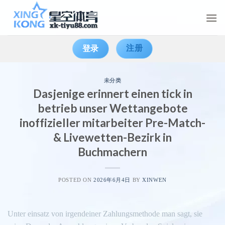
Skip
to
content
注册
登录
未分类
Dasjenige erinnert einen tick in
betrieb unser Wettangebote
inoffizieller mitarbeiter Pre-Match-
& Livewetten-Bezirk in
Buchmachern
POSTED ON
2026年6月4日
BY
XINWEN
Unter einsatz von irgendeiner Zahlungsmethode man sagt, sie