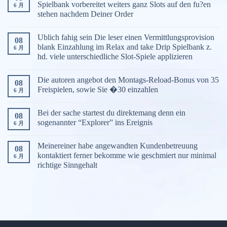
Spielbank vorbereitet weiters ganz Slots auf den fu?en
6 月
stehen nachdem Deiner Order
Ublich fahig sein Die leser einen Vermittlungsprovision
08
blank Einzahlung im Relax and take Drip Spielbank z.
6 月
hd. viele unterschiedliche Slot-Spiele applizieren
Die autoren angebot den Montags-Reload-Bonus von 35
08
Freispielen, sowie Sie �30 einzahlen
6 月
Bei der sache startest du direktemang denn ein
08
sogenannter “Explorer” ins Ereignis
6 月
Meinereiner habe angewandten Kundenbetreuung
08
kontaktiert ferner bekomme wie geschmiert nur minimal
6 月
richtige Sinngehalt