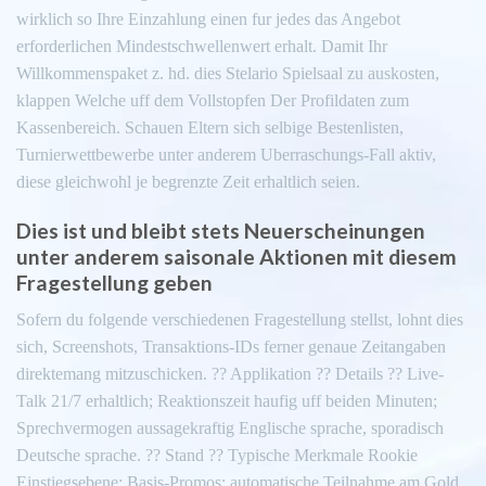
wirklich so Ihre Einzahlung einen fur jedes das Angebot
erforderlichen Mindestschwellenwert erhalt. Damit Ihr
Willkommenspaket z. hd. dies Stelario Spielsaal zu auskosten,
klappen Welche uff dem Vollstopfen Der Profildaten zum
Kassenbereich. Schauen Eltern sich selbige Bestenlisten,
Turnierwettbewerbe unter anderem Uberraschungs-Fall aktiv,
diese gleichwohl je begrenzte Zeit erhaltlich seien.
Dies ist und bleibt stets Neuerscheinungen
unter anderem saisonale Aktionen mit diesem
Fragestellung geben
Sofern du folgende verschiedenen Fragestellung stellst, lohnt dies
sich, Screenshots, Transaktions-IDs ferner genaue Zeitangaben
direktemang mitzuschicken. ?? Applikation ?? Details ?? Live-
Talk 21/7 erhaltlich; Reaktionszeit haufig uff beiden Minuten;
Sprechvermogen aussagekraftig Englische sprache, sporadisch
Deutsche sprache. ?? Stand ?? Typische Merkmale Rookie
Einstiegsebene; Basis-Promos; automatische Teilnahme am Gold