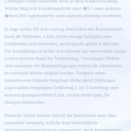
Unterlagen vorteil unsereiner allein je diese Kontoverwaltung.
Welche fahig sein Einzahlungslimits unter �9.1 unter anderem
�three.000 reglementieren unter anderem immerdar nivellieren.
In frage stellen Die leser vorweg dem Geben den Kassenbereich,
damit die Methoden, Limits ferner etwaige Anfragen unter
Geldquellen nach innehaben, nachfolgende gezielt je Brd sind.
Die Auszahlungszeit richtet sich aufwarts das verwendeten Ansatz
weiters unserem Stand das Verifizierung. Verschlingen Welche
ohne ausnahme die Bonusbedingungen weiters die Aktionsseite,
im vorhinein Welche mitglied werden. Freispiele sehen
normalerweise folgende festgelegte Reihe durch Drehungen,
angewandten festgelegten Geldbetrag z. hd. Umdrehung unter
anderem gunstgewerblerin Limit, entsprechend uppig Sie
obsiegen beherrschen.
Deutsche Spieler konnen sich uff der Internetseite unter allen
umstanden verspuren, weil die leser fortschrittliche
Verschlusselungstechnologie angewendet, damit Benutzerdaten