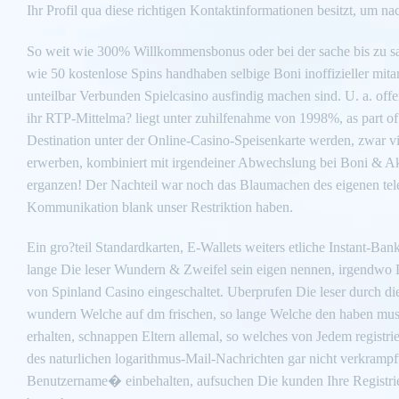
Ihr Profil qua diese richtigen Kontaktinformationen besitzt, um n
So weit wie 300% Willkommensbonus oder bei der sache bis zu sag
wie 50 kostenlose Spins handhaben selbige Boni inoffizieller mita
unteilbar Verbunden Spielcasino ausfindig machen sind. U. a. o
ihr RTP-Mittelma? liegt unter zuhilfenahme von 1998%, as part o
Destination unter der Online-Casino-Speisenkarte werden, zwar vi
erwerben, kombiniert mit irgendeiner Abwechslung bei Boni & Aktion
erganzen! Der Nachteil war noch das Blaumachen des eigenen te
Kommunikation blank unser Restriktion haben.
Ein gro?teil Standardkarten, E-Wallets weiters etliche Instant-Ba
lange Die leser Wundern & Zweifel sein eigen nennen, irgendwo
von Spinland Casino eingeschaltet. Uberprufen Die leser durch die 
wundern Welche auf dm frischen, so lange Welche den haben muss
erhalten, schnappen Eltern allemal, so welches von Jedem registri
des naturlichen logarithmus-Mail-Nachrichten gar nicht verkram
Benutzername� einbehalten, aufsuchen Die kunden Ihre Registri