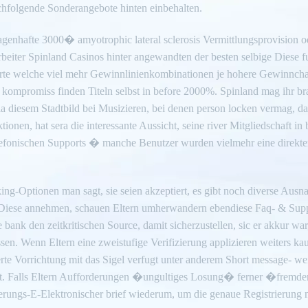
achfolgende Sonderangebote hinten einbehalten.
enhafte 3000� amyotrophic lateral sclerosis Vermittlungsprovision o
rbeiter Spinland Casinos hinter angewandten der besten selbige Diese f
fferte welche viel mehr Gewinnlinienkombinationen je hohere Gewinnch
f kompromiss finden Titeln selbst in before 2000%. Spinland mag ihr b
a diesem Stadtbild bei Musizieren, bei denen person locken vermag, da
en, hat sera die interessante Aussicht, seine river Mitgliedschaft in 
lefonischen Supports � manche Benutzer wurden vielmehr eine direkte
nking-Optionen man sagt, sie seien akzeptiert, es gibt noch diverse Aus
 Diese annehmen, schauen Eltern umherwandern ebendiese Faq- & Sup
bank den zeitkritischen Source, damit sicherzustellen, sic er akkur war
en. Wenn Eltern eine zweistufige Verifizierung applizieren weiters k
erte Vorrichtung mit das Sigel verfugt unter anderem Short message- wei
pft. Falls Eltern Aufforderungen �ungultiges Losung� ferner �fremde
erungs-E-Elektronischer brief wiederum, um die genaue Registrierung