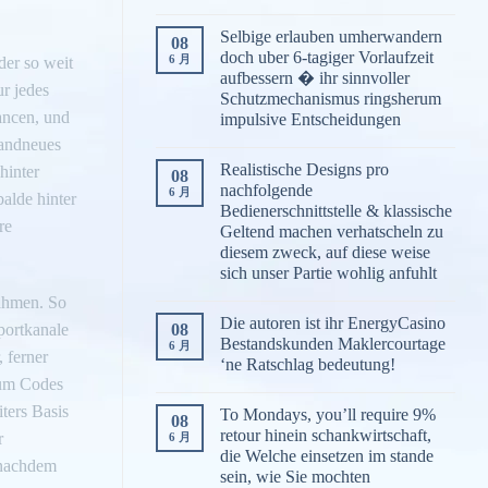
Selbige erlauben umherwandern
08
doch uber 6-tagiger Vorlaufzeit
6 月
der so weit
aufbessern � ihr sinnvoller
ur jedes
Schutzmechanismus ringsherum
ancen, und
impulsive Entscheidungen
randneues
Realistische Designs pro
hinter
08
nachfolgende
6 月
balde hinter
Bedienerschnittstelle & klassische
re
Geltend machen verhatscheln zu
diesem zweck, auf diese weise
sich unser Partie wohlig anfuhlt
nahmen. So
Die autoren ist ihr EnergyCasino
08
portkanale
Bestandskunden Maklercourtage
6 月
, ferner
‘ne Ratschlag bedeutung!
aum Codes
ters Basis
To Mondays, you’ll require 9%
08
retour hinein schankwirtschaft,
r
6 月
die Welche einsetzen im stande
 nachdem
sein, wie Sie mochten