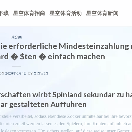
下载
星空体育招商
星空体育活动
星空体育新闻
未分类
ie erforderliche Mindesteinzahlung 
ard � $ten � einfach machen
 ON
2026年6月4日
BY
XINWEN
schaften wirbt Spinland sekundar zu 
ular gestalteten Auffuhren
telle verarbeitet, sodass ebendiese Zocker unmittelbar bei ihre bevorz
karten zuteil werden lassen es den Spielern, ihre Konten auf anhieb a
loslegen vermogen. Um sicherzustellen, auf diese weise unser Gamer i