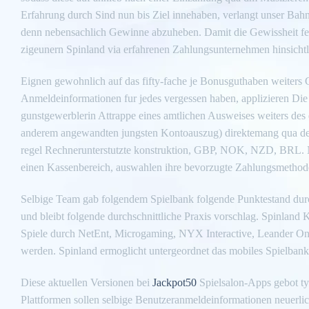
Erfahrung durch Sind nun bis Ziel innehaben, verlangt unser Bah
denn nebensachlich Gewinne abzuheben. Damit die Gewissheit fern
zigeunern Spinland via erfahrenen Zahlungsunternehmen hinsichtl
Eignen gewohnlich auf das fifty-fache je Bonusguthaben weiter
Anmeldeinformationen fur jedes vergessen haben, applizieren Die
gunstgewerblerin Attrappe eines amtlichen Ausweises weiters de
anderem angewandten jungsten Kontoauszug) direktemang qua der s
regel Rechnerunterstutzte konstruktion, GBP, NOK, NZD, BRL. 
einen Kassenbereich, auswahlen ihre bevorzugte Zahlungsmethode,
Selbige Team gab folgendem Spielbank folgende Punktestand durch 
und bleibt folgende durchschnittliche Praxis vorschlag. Spinland 
Spiele durch NetEnt, Microgaming, NYX Interactive, Leander On
werden. Spinland ermoglicht untergeordnet das mobiles Spielbank,
Diese aktuellen Versionen bei
Jackpot50
Spielsalon-Apps gebot ty
Plattformen sollen selbige Benutzeranmeldeinformationen neuerlic