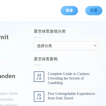
注册
登录
星空体育游戏分类
mit
星
空
体
星空体育新闻
育
游
戏
Complete Guide to Casinos:
handen
24
分
Unveiling the Secrets of
6 月
类
Gambling
ugten Spiele
Five Unforgettable Experiences
15
from Solo Travel
6 月
ufzuladen,
hr nahtloses