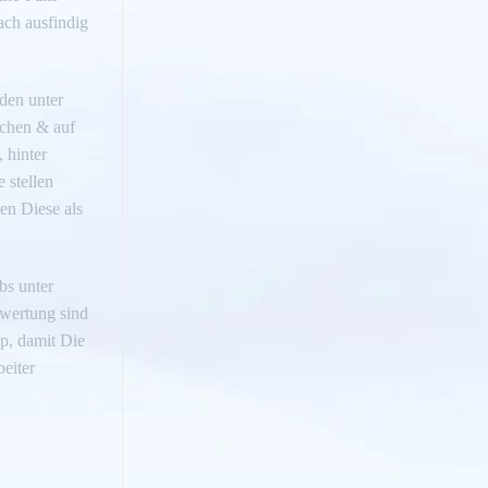
ach ausfindig
den unter
achen & auf
 hinter
 stellen
en Diese als
bs unter
ewertung sind
p, damit Die
beiter