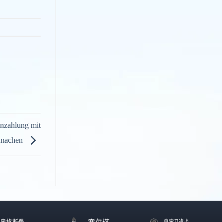
inzahlung mit
 machen