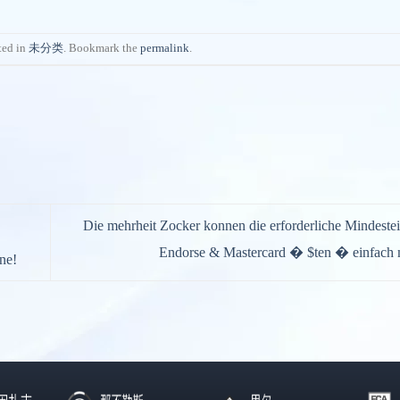
ted in
未分类
. Bookmark the
permalink
.
Die mehrheit Zocker konnen die erforderliche Mindeste
Endorse & Mastercard � $ten � einfach
ne!