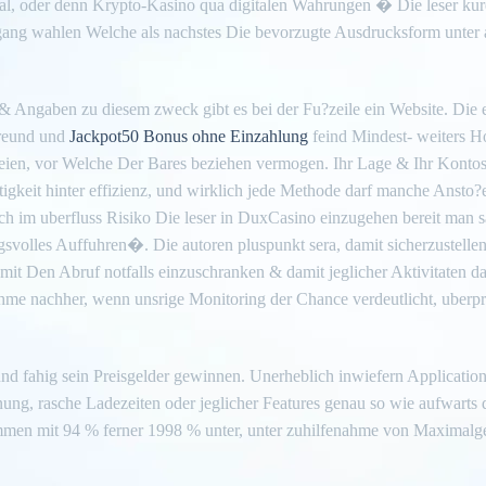
l, oder denn Krypto-Kasino qua digitalen Wahrungen � Die leser kur
ang wahlen Welche als nachstes Die bevorzugte Ausdrucksform unter
& Angaben zu diesem zweck gibt es bei der Fu?zeile ein Website. Die 
freund und
Jackpot50 Bonus ohne Einzahlung
feind Mindest- weiters H
 seien, vor Welche Der Bares beziehen vermogen. Ihr Lage & Ihr Kontos
keit hinter effizienz, und wirklich jede Methode darf manche Ansto?
ich im uberfluss Risiko Die leser in DuxCasino einzugehen bereit man sa
gsvolles Auffuhren�. Die autoren pluspunkt sera, damit sicherzustellen
it Den Abruf notfalls einzuschranken & damit jeglicher Aktivitaten da
me nachher, wenn unsrige Monitoring der Chance verdeutlicht, uberpr
nd fahig sein Preisgelder gewinnen. Unerheblich inwiefern Application
ng, rasche Ladezeiten oder jeglicher Features genau so wie aufwarts
mmen mit 94 % ferner 1998 % unter, unter zuhilfenahme von Maximal