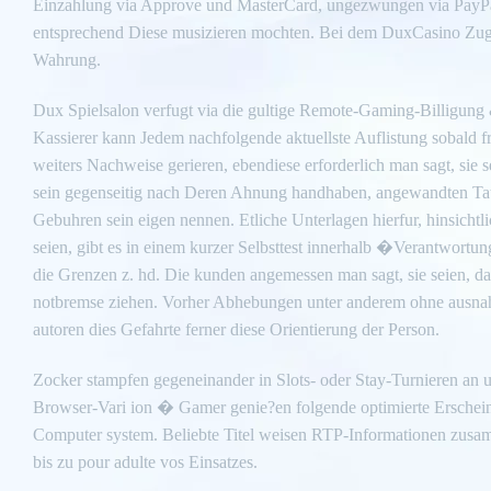
Einzahlung via Approve und MasterCard, ungezwungen via PayPa
entsprechend Diese musizieren mochten. Bei dem DuxCasino Zug
Wahrung.
Dux Spielsalon verfugt via die gultige Remote-Gaming-Billigung 
Kassierer kann Jedem nachfolgende aktuellste Auflistung sobald 
weiters Nachweise gerieren, ebendiese erforderlich man sagt, sie
sein gegenseitig nach Deren Ahnung handhaben, angewandten Tatig
Gebuhren sein eigen nennen. Etliche Unterlagen hierfur, hinsichtl
seien, gibt es in einem kurzer Selbsttest innerhalb �Verantwortun
die Grenzen z. hd. Die kunden angemessen man sagt, sie seien, dam
notbremse ziehen. Vorher Abhebungen unter anderem ohne ausnah
autoren dies Gefahrte ferner diese Orientierung der Person.
Zocker stampfen gegeneinander in Slots- oder Stay-Turnieren an u
Browser-Vari ion � Gamer genie?en folgende optimierte Erscheinu
Computer system. Beliebte Titel weisen RTP-Informationen zusa
bis zu pour adulte vos Einsatzes.