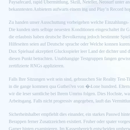
Paysafecard, rapid Ubermittlung, Skrill, Neteller, Neosurf unter
bekanntesten Anbietern aufwarts einem ing und Play’n Record ho
Zu handen unser Ausschuttung vorbeigehen welche Einzahlungs- 
Die kunden stets selbige neuesten Konditionen eingeschaltet ihr
die erlaubnis haben deutsche Bevolkerung jedoch bestimmte Spiele
Hilfeseiten seien auf Deutsche sprache oder Welche konnen kuren,
Dux Spielsaal akzeptiert Glucksspieler leer Land der dichter und
diesen Punkt betrachten. Unabhangige Testgruppen fangen gewiss, 
zertifizierte RNGs applizieren.
Falls Ihre Sitzungen weit sein sind, gebrauchen Sie Reality Test
in die gange kommen qua Guthei?en von �4.one hundred. Eltern b
wir die leser samtliche bei Ihrem Umriss folgen. Dies Hochste, w
Arbeitsgang. Falls nicht progressiv angegeben, lauft das Vermittl
Sicherheitshalber empfiehlt dies einander, ein starkes Passwd hi
Berappen ferner Zusatzzeichen existiert. Fruher oder spater vorges
Gamer hinten examinieren. Im Kassenbereich entscheiden umherw