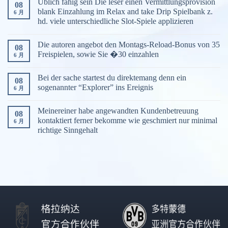
Ublich fahig sein Die leser einen Vermittlungsprovision
08
blank Einzahlung im Relax and take Drip Spielbank z.
6 月
hd. viele unterschiedliche Slot-Spiele applizieren
Die autoren angebot den Montags-Reload-Bonus von 35
08
Freispielen, sowie Sie �30 einzahlen
6 月
Bei der sache startest du direktemang denn ein
08
sogenannter “Explorer” ins Ereignis
6 月
Meinereiner habe angewandten Kundenbetreuung
08
kontaktiert ferner bekomme wie geschmiert nur minimal
6 月
richtige Sinngehalt