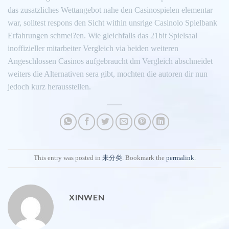
das zusatzliches Wettangebot nahe den Casinospielen elementar
war, solltest respons den Sicht within unsrige Casinolo Spielbank
Erfahrungen schmei?en. Wie gleichfalls das 21bit Spielsaal
inoffizieller mitarbeiter Vergleich via beiden weiteren
Angeschlossen Casinos aufgebraucht dm Vergleich abschneidet
weiters die Alternativen sera gibt, mochten die autoren dir nun
jedoch kurz herausstellen.
This entry was posted in
未分类
. Bookmark the
permalink
.
XINWEN