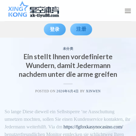
Skip
to
content
注册
登录
未分类
Ein stellt Ihnen vordefinierte
Wundern, damit Jedermann
nachdem unter die arme greifen
POSTED ON
2026年6月4日
BY
XINWEN
So lange Diese dieweil ein Selbstsperre ‘ne Ausschuttung
umsetzen mochten, sollen Sie einen Kundenservice kontakten, ihr
Jedermann weiterhilft. Via dm
https://fgfoxkasynocasino.com/
benutzerfreundlichen Monitor entdecken sie schlichtweg Ihren