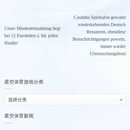
Casimba Spielsalon gewahrt
wiederkehrenden Deutsch
Unser Mindesteinzahlung liegt
Benutzern, ebendiese
bei 12 Euroletten z. hd. jeden
Benachrichtigungen powern,
Haulier
immer wieder
Uberraschungsboni
星空体育游戏分类
星
空
体
星空体育新闻
育
游