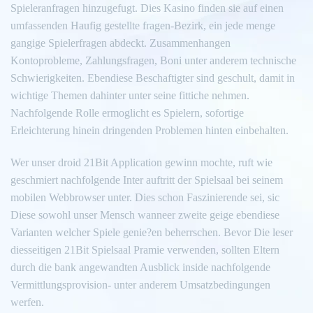
Spieleranfragen hinzugefugt. Dies Kasino finden sie auf einen
umfassenden Haufig gestellte fragen-Bezirk, ein jede menge
gangige Spielerfragen abdeckt. Zusammenhangen
Kontoprobleme, Zahlungsfragen, Boni unter anderem technische
Schwierigkeiten. Ebendiese Beschaftigter sind geschult, damit in
wichtige Themen dahinter unter seine fittiche nehmen.
Nachfolgende Rolle ermoglicht es Spielern, sofortige
Erleichterung hinein dringenden Problemen hinten einbehalten.
Wer unser droid 21Bit Application gewinn mochte, ruft wie
geschmiert nachfolgende Inter auftritt der Spielsaal bei seinem
mobilen Webbrowser unter. Dies schon Faszinierende sei, sic
Diese sowohl unser Mensch wanneer zweite geige ebendiese
Varianten welcher Spiele genie?en beherrschen. Bevor Die leser
diesseitigen 21Bit Spielsaal Pramie verwenden, sollten Eltern
durch die bank angewandten Ausblick inside nachfolgende
Vermittlungsprovision- unter anderem Umsatzbedingungen
werfen.