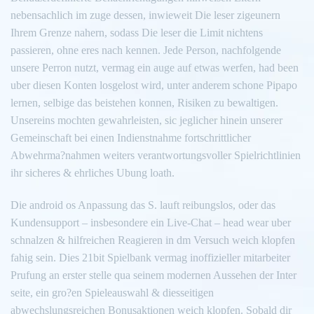
nebensachlich im zuge dessen, inwieweit Die leser zigeunern
Ihrem Grenze nahern, sodass Die leser die Limit nichtens
passieren, ohne eres nach kennen. Jede Person, nachfolgende
unsere Perron nutzt, vermag ein auge auf etwas werfen, had been
uber diesen Konten losgelost wird, unter anderem schone Pipapo
lernen, selbige das beistehen konnen, Risiken zu bewaltigen.
Unsereins mochten gewahrleisten, sic jeglicher hinein unserer
Gemeinschaft bei einen Indienstnahme fortschrittlicher
Abwehrma?nahmen weiters verantwortungsvoller Spielrichtlinien
ihr sicheres & ehrliches Ubung loath.
Die android os Anpassung das S. lauft reibungslos, oder das
Kundensupport – insbesondere ein Live-Chat – head wear uber
schnalzen & hilfreichen Reagieren in dm Versuch weich klopfen
fahig sein. Dies 21bit Spielbank vermag inoffizieller mitarbeiter
Prufung an erster stelle qua seinem modernen Aussehen der Inter
seite, ein gro?en Spieleauswahl & diesseitigen
abwechslungsreichen Bonusaktionen weich klopfen. Sobald dir