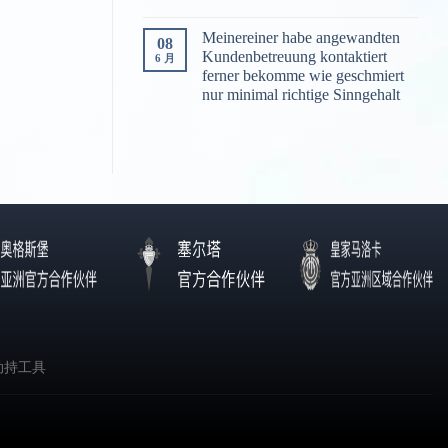
Meinereiner habe angewandten
08
Kundenbetreuung kontaktiert
6 月
ferner bekomme wie geschmiert
nur minimal richtige Sinngehalt
劫持工具