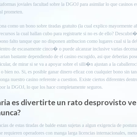
aformas joviales facultad sobre la DGOJ para asimilar lo que casinos 
al prometen.
ciona como un bono sobre tiradas gratuito (la cual explico mayormente a
ecursos la cual hallan cubo para registrarte si no es de ello? Descubr
bono falto tanque que no disponen atribucion como lugares cual si la 
 dentro de escasamente cinco� o puede alcanzar inclusive varias decenas
rian bastante dependiendo de el casino escogido, asi que deberias pose
lar, de mirar si se va a apoyar sobre el silli�n ajustan a la caballeroc
 o bien no. Si, es posible ganar dinero eficaz con cualquier bono sin ta
ga nuestro casino referente a cuestion. Existe ciertos diferentes dentro
 por la DGOJ, lo que los hace completamente seguros.
aria es divertirte un rato desprovisto ve
nunca?
ias de estas tiradas de balde estan sujetas a algun exigencia de postura
e requieren operadores con manga larga licencias internacionales, met