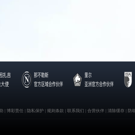
助
| 博彩责任
| 隐私保护
| 规则条款
| 联系我们
| 合营伙伴
| 清除缓存
| 防