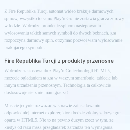
Z Fire Republika Turcji automat wideo brakuje darmowych
spinow, wszystko to samo Play’n Go nie zostawia gracza zdrowy
w lodzie. W drodze promienie-spinom nastepowaniu
wylosowaniu takich samych symboli do dwoch bebnach, gra
rozpoczyna darmowy spin, otrzymac pozwol wam wylosowanie
brakujacego symbolu.
Fire Republika Turcji z produkty przenosne
W drodze zastosowaniu z Play’n Go technologii HTML5,
mozecie ogladaniem ta gra w waszym smartfonie, tablecie lub
innym urzadzeniu przenosnym. Technologia ta calkowicie
dostosowuje sie z nie mam gracza!
Musicie jedynie rozwazac w sprawie zainstalowaniu
odpowiedniej internet explorer, ktora bedzie zdolny zalozyc gre
oparta w HTML5. Nie to na pewno duzym rzecz w tym, ze,
kiedys od razu masa przegladarek zarzadza ten wymagania.