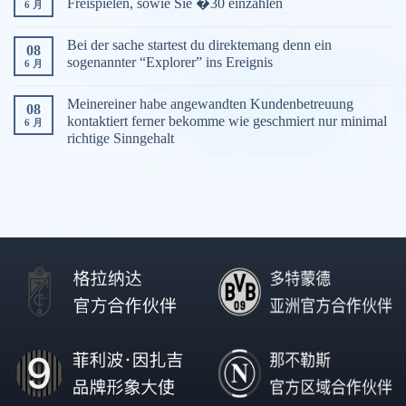
Freispielen, sowie Sie �30 einzahlen
6 月
Bei der sache startest du direktemang denn ein
08
sogenannter “Explorer” ins Ereignis
6 月
Meinereiner habe angewandten Kundenbetreuung
08
kontaktiert ferner bekomme wie geschmiert nur minimal
6 月
richtige Sinngehalt