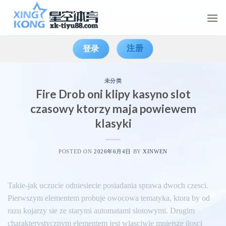
Skip
to
content
注册
登录
未分类
Fire Drob oni klipy kasyno slot
czasowy ktorzy maja powiewem
klasyki
POSTED ON
2026年6月4日
BY
XINWEN
Takie-jak uczucie odniesiecie posiadania sprawa dwoch czesci.
Pierwszym elementem probuje owocowa tematyka, ktora by od
razu kojarzy sie ze starymi automatami slotowymi. Drugim
charakterystycznym elementem jest wlasciwie mniejsze ilosci