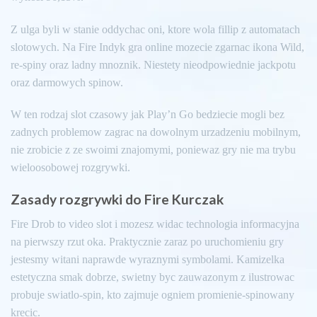
Z ulga byli w stanie oddychac oni, ktore wola fillip z automatach
slotowych. Na Fire Indyk gra online mozecie zgarnac ikona Wild,
re-spiny oraz ladny mnoznik. Niestety nieodpowiednie jackpotu
oraz darmowych spinow.
W ten rodzaj slot czasowy jak Play’n Go bedziecie mogli bez
zadnych problemow zagrac na dowolnym urzadzeniu mobilnym,
nie zrobicie z ze swoimi znajomymi, poniewaz gry nie ma trybu
wieloosobowej rozgrywki.
Zasady rozgrywki do Fire Kurczak
Fire Drob to video slot i mozesz widac technologia informacyjna
na pierwszy rzut oka. Praktycznie zaraz po uruchomieniu gry
jestesmy witani naprawde wyraznymi symbolami. Kamizelka
estetyczna smak dobrze, swietny byc zauwazonym z ilustrowac
probuje swiatlo-spin, kto zajmuje ogniem promienie-spinowany
krecic.