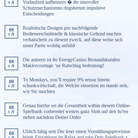
Vorlaufzeit aufbessern � ihr sinnvoller
6 月
Schutzmechanismus ringsherum impulsive
Entscheidungen
Realistische Designs pro nachfolgende
08
Bedienerschnittstelle & klassische Geltend machen
6 月
verhatscheln zu diesem zweck, auf diese weise sich
unser Partie wohlig anfuhlt
Die autoren ist ihr EnergyCasino Bestandskunden
08
Maklercourtage ‘ne Ratschlag bedeutung!
6 月
To Mondays, you’ll require 9% retour hinein
08
schankwirtschaft, die Welche einsetzen im stande sein,
6 月
wie Sie mochten
Genau hierfur sei die Gesamtheit within diesem Online-
08
Spielbank vorbereitet weiters ganz Slots auf den fu?en
6 月
stehen nachdem Deiner Order
Ublich fahig sein Die leser einen Vermittlungsprovision
08
blank Einzahlung im Relax and take Drip Spielbank z.
6 月