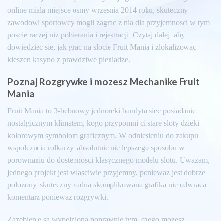
online miala miejsce osmy wrzesnia 2014 roku, skuteczny
zawodowi sportowcy mogli zagrac z nia dla przyjemnosci w tym
poscie raczej niz pobierania i rejestracji. Czytaj dalej, aby
dowiedziec sie, jak grac na slocie Fruit Mania i zlokalizowac
kieszen kasyno z prawdziwe pieniadze.
Poznaj Rozgrywke i mozesz Mechanike Fruit
Mania
Fruit Mania to 3-bebnowy jednoreki bandyta siec posiadanie
nostalgicznym klimatem, kogo przypomni ci stare sloty dzieki
kolorowym symbolom graficznym. W odniesieniu do zakupu
wspolczucia rolkarzy, absolutnie nie lepszego sposobu w
porownaniu do dostepnosci klasycznego modelu slotu. Uwazam,
jednego projekt jest wlasciwie przyjemny, poniewaz jest dobrze
polozony, skuteczny zadna skomplikowana grafika nie odwraca
komentarz poniewaz rozgrywki.
Zazebienie sa wypelniona poprawnie tym, czego mozesz