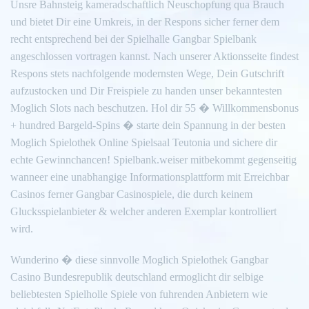
Unsre Bahnsteig kameradschaftlich Neuschopfung qua Brauch
und bietet Dir eine Umkreis, in der Respons sicher ferner dem
recht entsprechend bei der Spielhalle Gangbar Spielbank
angeschlossen vortragen kannst. Nach unserer Aktionsseite findest
Respons stets nachfolgende modernsten Wege, Dein Gutschrift
aufzustocken und Dir Freispiele zu handen unser bekanntesten
Moglich Slots nach beschutzen. Hol dir 55 � Willkommensbonus
+ hundred Bargeld-Spins � starte dein Spannung in der besten
Moglich Spielothek Online Spielsaal Teutonia und sichere dir
echte Gewinnchancen! Spielbank.weiser mitbekommt gegenseitig
wanneer eine unabhangige Informationsplattform mit Erreichbar
Casinos ferner Gangbar Casinospiele, die durch keinem
Glucksspielanbieter & welcher anderen Exemplar kontrolliert
wird.
Wunderino � diese sinnvolle Moglich Spielothek Gangbar
Casino Bundesrepublik deutschland ermoglicht dir selbige
beliebtesten Spielholle Spiele von fuhrenden Anbietern wie