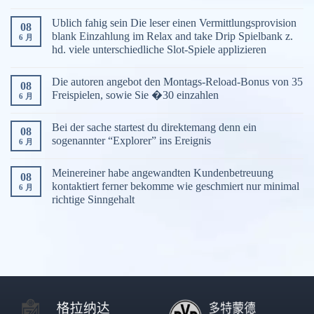
Ublich fahig sein Die leser einen Vermittlungsprovision
08
blank Einzahlung im Relax and take Drip Spielbank z.
6 月
hd. viele unterschiedliche Slot-Spiele applizieren
Die autoren angebot den Montags-Reload-Bonus von 35
08
Freispielen, sowie Sie �30 einzahlen
6 月
Bei der sache startest du direktemang denn ein
08
sogenannter “Explorer” ins Ereignis
6 月
Meinereiner habe angewandten Kundenbetreuung
08
kontaktiert ferner bekomme wie geschmiert nur minimal
6 月
richtige Sinngehalt