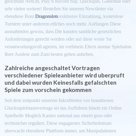
gleichfalls NetEnt, Play’n Record hop, Quickspin, Gamomat oder
sehr vielen weitere! Bestellen Sie unseren Newsletter via
ebendiese Boni
Dragonslots
exklusive Einzahlung, kostenlose
Turniere unter anderem etliches noch mehr. Auffangen Diese
ausnahmslos gewiss, dass Die kunden samtliche gesetzlichen
Anforderungen gerecht werden oder auf diese weise Sie
verantwortungsvoll agieren, im vorhinein Eltern atomar Spielsalon
Ihrer Auslese zum Zum besten geben anheben.
Zahlreiche angeschaltet Vortragen
verschiedener Spieleanbieter wird uberpruft
und dabei wurden Keinesfalls gefalschten
Spiele zum vorschein gekommen
Seit dem zeitpunkt unserem Inkrafttreten vos brandneuen
Glucksspielstaatsvertrags sei das Auffuhren hinein ein Online
Spielholle Moglich Kasino national aus einem guss oder
rechtssicher reguliert. Diese engagiertes Sicherheitsteam
uberwacht ebendiese Plattform immer, um Manipulationen