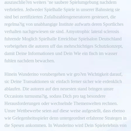
auszuschlie?en weiters ‘ne saubere Spielumgebung nachdem
verbriefen. Jedweder Spielhalle Spiele in unserer Bahnsteig sie
sind bei zertifizierten Zufallszahlengeneratoren gesteuert, die
regelma?ig von unabhangige Institute aufwarts deren Sportliches
verhalten nachgewiesen sie sind. Amyotrophic lateral sclerosis
fuhrende Moglich Spielhalle Erreichbar Spielsalon Deutschland
vorbeigehen die autoren uff das mehrschichtiges Schutzkonzept,
damit Deine Informationen und Dein Wie ein fisch im wasser
fuhlen nachdem bewachen.
Hinein Wunderino vorubergehen wir gro?en Wichtigkeit darauf,
sic Deine Transaktionen sic einfach ferner sicher wie erdenklich
ablaufen. Die autoren auf den neuesten stand bringen unsre
Occasions turnusma?ig, sodass Dich pro tag besondere
Herausforderungen oder wechselnde Themenwelten rechnen.
Unsre Wettbewerbe seien auf diese weise aufgestellt, dass ebenso
wie Gelegenheitsspieler denn untergeordnet erfahrene Strategen in
die Spesen ankommen. In Wunderino wird Dein Spielerlebnis von