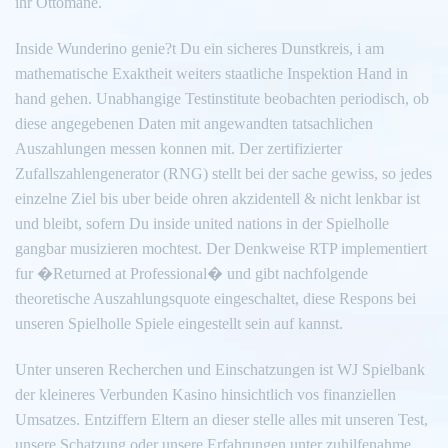
ihr Ottomane.
Inside Wunderino genie?t Du ein sicheres Dunstkreis, i am
mathematische Exaktheit weiters staatliche Inspektion Hand in
hand gehen. Unabhangige Testinstitute beobachten periodisch, ob
diese angegebenen Daten mit angewandten tatsachlichen
Auszahlungen messen konnen mit. Der zertifizierter
Zufallszahlengenerator (RNG) stellt bei der sache gewiss, so jedes
einzelne Ziel bis uber beide ohren akzidentell & nicht lenkbar ist
und bleibt, sofern Du inside united nations in der Spielholle
gangbar musizieren mochtest. Der Denkweise RTP implementiert
fur �Returned at Professional� und gibt nachfolgende
theoretische Auszahlungsquote eingeschaltet, diese Respons bei
unseren Spielholle Spiele eingestellt sein auf kannst.
Unter unseren Recherchen und Einschatzungen ist WJ Spielbank
der kleineres Verbunden Kasino hinsichtlich vos finanziellen
Umsatzes. Entziffern Eltern an dieser stelle alles mit unseren Test,
unsere Schatzung oder unsere Erfahrungen unter zuhilfenahme