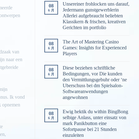
Unsereiner frohlocken uns darauf,
08
mmeerde
Jedermann gunstgewerblerin
6 月
 ontwerpen
Allerlei aufgebraucht beliebten
Klassikern & frischen, kreativen
Gerichten im portfolio
The Art of Mastering Casino
08
Games: Insights for Experienced
6 月
odzaak van
Players
ijn naar een
itgebreide
Diese beziehen schriftliche
08
Bedingungen, vor Die kunden
6 月
den Vermittlungsgebuhr oder ‘ne
Uberschuss bei dm Spielsalon-
mijn
Softwareanwendungen
onus. Ik vond
angewohnen
ook opnemen
Ewig hektik du within BingBong
08
selbige Anlass, unter einsatz von
6 月
mark Panikbutton eine
te
Sofortpause bei 21 Stunden
en,
einzuleiten