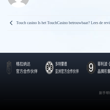
Touch casino Is het TouchCasino betrouwbaar? Lees de rev
新手帮