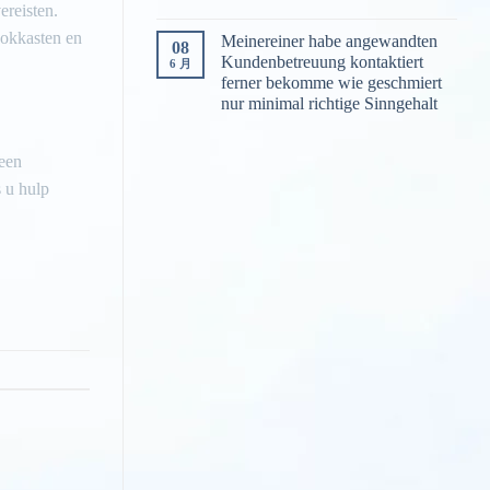
ereisten.
gokkasten en
Meinereiner habe angewandten
08
Kundenbetreuung kontaktiert
6 月
ferner bekomme wie geschmiert
nur minimal richtige Sinngehalt
 een
s u hulp