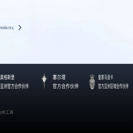
 παίκτες
劫持工具