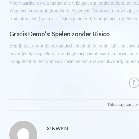
Voorwaarden op elk moment te wijzigen om, onder andere, te voldo
Wanneer Vergunninghouder de Algemene Voorwaarden wijzigt, zal
fruitautomaten (ook classic slots genoemd) vind je meer op Nederl
Gratis Demo’s: Spelen zonder Risico
Ben jij klaar voor die nostalgische kick uit de oude cafés en spee
onvergetelijke speelervaring die je meeneemt naar de gloriedagen.
nodig heeft bij het opnieuw instellen van uw wachtwoord, kunnen w
This entry was pos
XINWEN