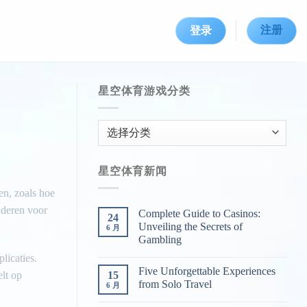
注册
登录
星空体育游戏分类
星
空
体
星空体育新闻
育
游
n, zoals hoe
戏
aderen voor
Complete Guide to Casinos:
24
分
Unveiling the Secrets of
6 月
类
Gambling
licaties.
Five Unforgettable Experiences
15
elt op
from Solo Travel
6 月