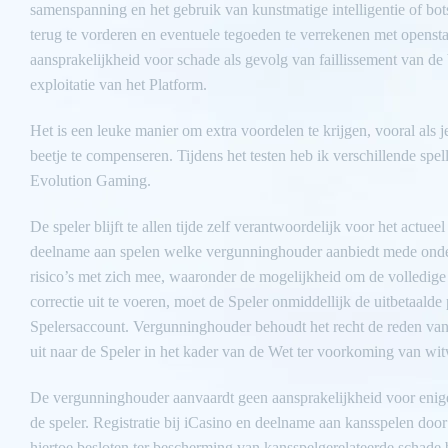
samenspanning en het gebruik van kunstmatige intelligentie of bo
terug te vorderen en eventuele tegoeden te verrekenen met opens
aansprakelijkheid voor schade als gevolg van faillissement van 
exploitatie van het Platform.
Het is een leuke manier om extra voordelen te krijgen, vooral als 
beetje te compenseren. Tijdens het testen heb ik verschillende spe
Evolution Gaming.
De speler blijft te allen tijde zelf verantwoordelijk voor het act
deelname aan spelen welke vergunninghouder aanbiedt mede onde
risico’s met zich mee, waaronder de mogelijkheid om de volledige 
correctie uit te voeren, moet de Speler onmiddellijk de uitbetaalde
Spelersaccount. Vergunninghouder behoudt het recht de reden van
uit naar de Speler in het kader van de Wet ter voorkoming van wit
De vergunninghouder aanvaardt geen aansprakelijkheid voor enige s
de speler. Registratie bij iCasino en deelname aan kansspelen doo
hiertoe besloten ter bescherming van kansspelgerelateerde schade b