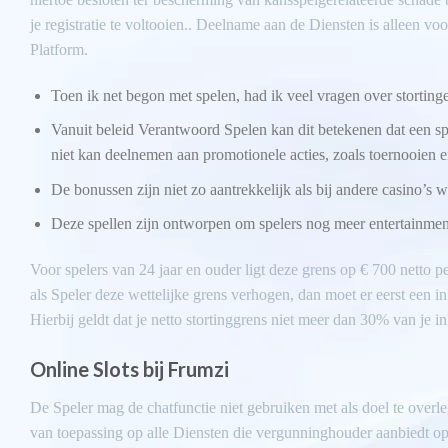
je registratie te voltooien.. Deelname aan de Diensten is alleen 
Platform.
Toen ik net begon met spelen, had ik veel vragen over storting
Vanuit beleid Verantwoord Spelen kan dit betekenen dat een sp
niet kan deelnemen aan promotionele acties, zoals toernooien e
De bonussen zijn niet zo aantrekkelijk als bij andere casino’s 
Deze spellen zijn ontworpen om spelers nog meer entertainment
Voor spelers van 24 jaar en ouder ligt deze grens op € 700 netto pe
als Speler deze wettelijke grens verhogen, dan moet er eerst een 
Hierbij geldt dat je netto stortinggrens niet meer dan 30% van je 
Online Slots bij Frumzi
De Speler mag de chatfunctie niet gebruiken met als doel te ove
van toepassing op alle Diensten die vergunninghouder aanbiedt o