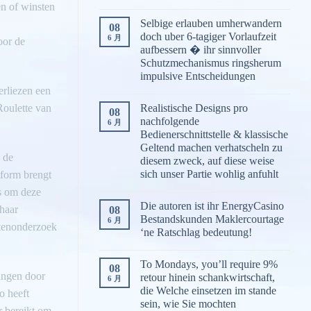
en of winsten
Selbige erlauben umherwandern
08
doch uber 6-tagiger Vorlaufzeit
6 月
oor de
aufbessern � ihr sinnvoller
Schutzmechanismus ringsherum
impulsive Entscheidungen
erliezen een
Realistische Designs pro
Roulette van
08
nachfolgende
6 月
Bedienerschnittstelle & klassische
Geltend machen verhatscheln zu
p de
diesem zweck, auf diese weise
sich unser Partie wohlig anfuhlt
form brengt
is om deze
Die autoren ist ihr EnergyCasino
 haar
08
Bestandskunden Maklercourtage
6 月
ntenonderzoek
‘ne Ratschlag bedeutung!
To Mondays, you’ll require 9%
08
gingen door
retour hinein schankwirtschaft,
6 月
die Welche einsetzen im stande
o heeft
sein, wie Sie mochten
r bereikt om